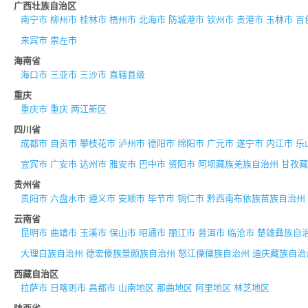
广西壮族自治区
南宁市
柳州市
桂林市
梧州市
北海市
防城港市
钦州市
贵港市
玉林市
百
来宾市
崇左市
海南省
海口市
三亚市
三沙市
直辖县级
重庆
重庆市
重庆
两江新区
四川省
成都市
自贡市
攀枝花市
泸州市
德阳市
绵阳市
广元市
遂宁市
内江市
乐
宜宾市
广安市
达州市
雅安市
巴中市
资阳市
阿坝藏族羌族自治州
甘孜藏
贵州省
贵阳市
六盘水市
遵义市
安顺市
毕节市
铜仁市
黔西南布依族苗族自治州
云南省
昆明市
曲靖市
玉溪市
保山市
昭通市
丽江市
普洱市
临沧市
楚雄彝族自
大理白族自治州
德宏傣族景颇族自治州
怒江傈僳族自治州
迪庆藏族自治
西藏自治区
拉萨市
日喀则市
昌都市
山南地区
那曲地区
阿里地区
林芝地区