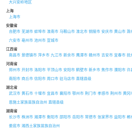
大兴安岭地区
上海
上海市
安徽省
合肥市
芜湖市
蚌埠市
淮南市
马鞍山市
淮北市
铜陵市
安庆市
黄山市
滁
六安市
亳州市
池州市
宣城市
江西省
南昌市
景德镇市
萍乡市
九江市
新余市
鹰潭市
赣州市
吉安市
宜春市
抚
河南省
郑州市
开封市
洛阳市
平顶山市
安阳市
鹤壁市
新乡市
焦作市
濮阳市
许
南阳市
商丘市
信阳市
周口市
驻马店市
直辖县级
湖北省
武汉市
黄石市
十堰市
宜昌市
襄阳市
鄂州市
荆门市
孝感市
荆州市
黄冈
恩施土家族苗族自治州
直辖县级
湖南省
长沙市
株洲市
湘潭市
衡阳市
邵阳市
岳阳市
常德市
张家界市
益阳市
郴
娄底市
湘西土家族苗族自治州