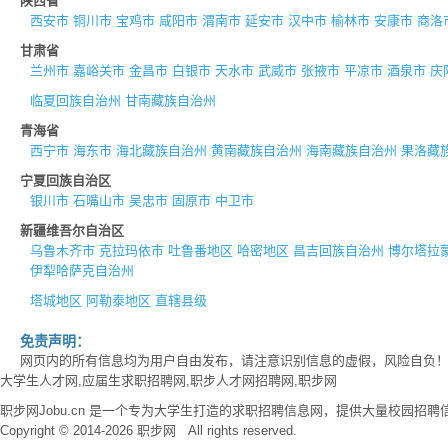
陕西省
西安市
铜川市
宝鸡市
咸阳市
渭南市
延安市
汉中市
榆林市
安康市
商洛
甘肃省
兰州市
嘉峪关市
金昌市
白银市
天水市
武威市
张掖市
平凉市
酒泉市
庆
临夏回族自治州
甘南藏族自治州
青海省
西宁市
海东市
海北藏族自治州
黄南藏族自治州
海南藏族自治州
果洛藏
宁夏回族自治区
银川市
石嘴山市
吴忠市
固原市
中卫市
新疆维吾尔自治区
乌鲁木齐市
克拉玛依市
吐鲁番地区
哈密地区
昌吉回族自治州
博尔塔拉
伊犁哈萨克自治州
塔城地区
阿勒泰地区
直辖县级
免责声明：
网页内的所有信息均为用户自由发布，请注意识别信息的虚假，风险自负
大学生人才网,应届生求职招聘网,职步人才网招聘网,职步网
职步网Jobu.cn 是一个专为大学生打造的求职招聘信息网，提供大量校园
Copyright © 2014-2026 职步网 All rights reserved.