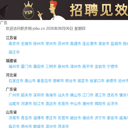
广告
欢迎访问职步网-jobu.cn 2026年08月06日 星期四
江苏省
南京市
无锡市
徐州市
常州市
苏州市
南通市
连云港市
淮安市
盐城市
扬
宿迁市
福建省
福州市
厦门市
莆田市
三明市
泉州市
漳州市
南平市
龙岩市
宁德市
河北省
石家庄市
唐山市
秦皇岛市
邯郸市
邢台市
保定市
张家口市
承德市
沧州
广东省
广州市
韶关市
深圳市
珠海市
汕头市
佛山市
江门市
湛江市
茂名市
肇庆
汕尾市
河源市
阳江市
清远市
东莞市
中山市
潮州市
揭阳市
云浮市
山东省
济南市
青岛市
淄博市
枣庄市
东营市
烟台市
潍坊市
济宁市
泰安市
威海
临沂市
德州市
聊城市
滨州市
菏泽市