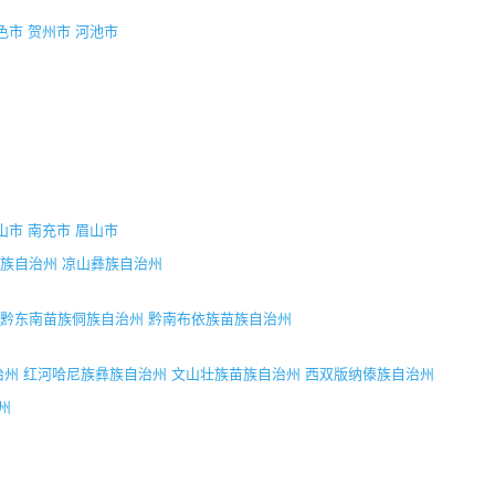
色市
贺州市
河池市
山市
南充市
眉山市
族自治州
凉山彝族自治州
黔东南苗族侗族自治州
黔南布依族苗族自治州
治州
红河哈尼族彝族自治州
文山壮族苗族自治州
西双版纳傣族自治州
州