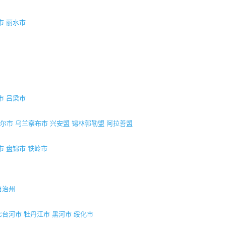
市
丽水市
市
吕梁市
尔市
乌兰察布市
兴安盟
锡林郭勒盟
阿拉善盟
市
盘锦市
铁岭市
自治州
七台河市
牡丹江市
黑河市
绥化市