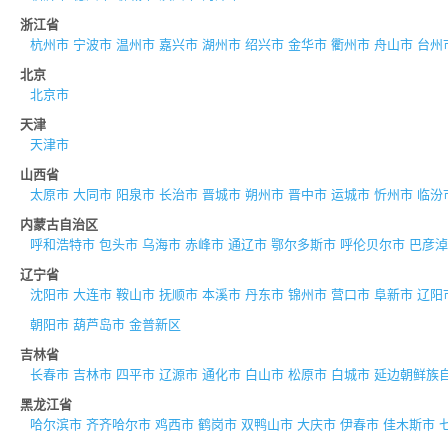
浙江省
杭州市
宁波市
温州市
嘉兴市
湖州市
绍兴市
金华市
衢州市
舟山市
台州
北京
北京市
天津
天津市
山西省
太原市
大同市
阳泉市
长治市
晋城市
朔州市
晋中市
运城市
忻州市
临汾
内蒙古自治区
呼和浩特市
包头市
乌海市
赤峰市
通辽市
鄂尔多斯市
呼伦贝尔市
巴彦淖
辽宁省
沈阳市
大连市
鞍山市
抚顺市
本溪市
丹东市
锦州市
营口市
阜新市
辽阳
朝阳市
葫芦岛市
金普新区
吉林省
长春市
吉林市
四平市
辽源市
通化市
白山市
松原市
白城市
延边朝鲜族
黑龙江省
哈尔滨市
齐齐哈尔市
鸡西市
鹤岗市
双鸭山市
大庆市
伊春市
佳木斯市