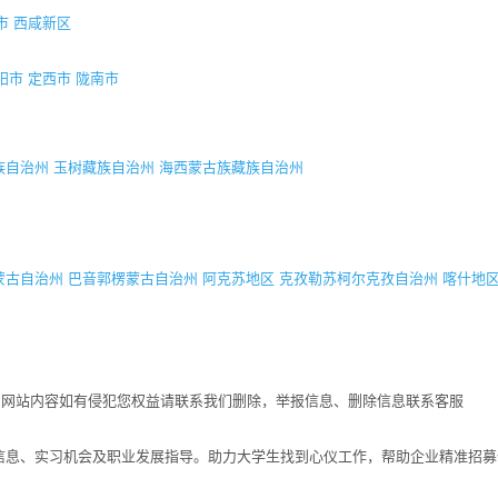
市
西咸新区
阳市
定西市
陇南市
族自治州
玉树藏族自治州
海西蒙古族藏族自治州
蒙古自治州
巴音郭楞蒙古自治州
阿克苏地区
克孜勒苏柯尔克孜自治州
喀什地
！网站内容如有侵犯您权益请联系我们删除，举报信息、删除信息联系客服
招聘信息、实习机会及职业发展指导。助力大学生找到心仪工作，帮助企业精准招