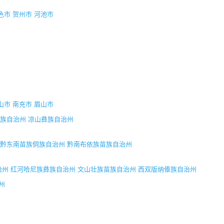
色市
贺州市
河池市
山市
南充市
眉山市
族自治州
凉山彝族自治州
黔东南苗族侗族自治州
黔南布依族苗族自治州
治州
红河哈尼族彝族自治州
文山壮族苗族自治州
西双版纳傣族自治州
州