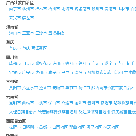
广西壮族自治区
南宁市
柳州市
桂林市
梧州市
北海市
防城港市
钦州市
贵港市
玉林市
百
来宾市
崇左市
海南省
海口市
三亚市
三沙市
直辖县级
重庆
重庆市
重庆
两江新区
四川省
成都市
自贡市
攀枝花市
泸州市
德阳市
绵阳市
广元市
遂宁市
内江市
乐
宜宾市
广安市
达州市
雅安市
巴中市
资阳市
阿坝藏族羌族自治州
甘孜藏
贵州省
贵阳市
六盘水市
遵义市
安顺市
毕节市
铜仁市
黔西南布依族苗族自治州
云南省
昆明市
曲靖市
玉溪市
保山市
昭通市
丽江市
普洱市
临沧市
楚雄彝族自
大理白族自治州
德宏傣族景颇族自治州
怒江傈僳族自治州
迪庆藏族自治
西藏自治区
拉萨市
日喀则市
昌都市
山南地区
那曲地区
阿里地区
林芝地区