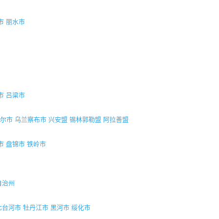
市
丽水市
市
吕梁市
尔市
乌兰察布市
兴安盟
锡林郭勒盟
阿拉善盟
市
盘锦市
铁岭市
自治州
七台河市
牡丹江市
黑河市
绥化市