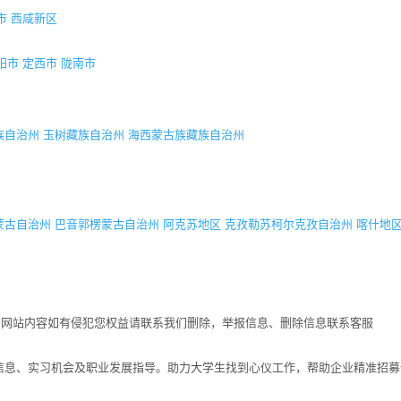
市
西咸新区
阳市
定西市
陇南市
族自治州
玉树藏族自治州
海西蒙古族藏族自治州
蒙古自治州
巴音郭楞蒙古自治州
阿克苏地区
克孜勒苏柯尔克孜自治州
喀什地
！网站内容如有侵犯您权益请联系我们删除，举报信息、删除信息联系客服
招聘信息、实习机会及职业发展指导。助力大学生找到心仪工作，帮助企业精准招