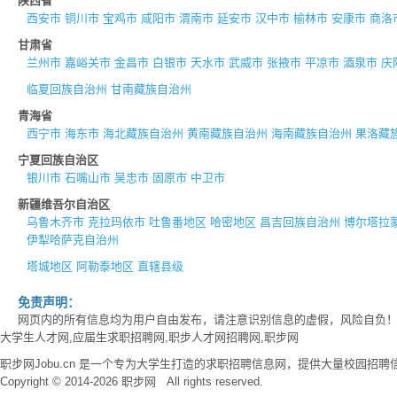
陕西省
西安市
铜川市
宝鸡市
咸阳市
渭南市
延安市
汉中市
榆林市
安康市
商洛
甘肃省
兰州市
嘉峪关市
金昌市
白银市
天水市
武威市
张掖市
平凉市
酒泉市
庆
临夏回族自治州
甘南藏族自治州
青海省
西宁市
海东市
海北藏族自治州
黄南藏族自治州
海南藏族自治州
果洛藏
宁夏回族自治区
银川市
石嘴山市
吴忠市
固原市
中卫市
新疆维吾尔自治区
乌鲁木齐市
克拉玛依市
吐鲁番地区
哈密地区
昌吉回族自治州
博尔塔拉
伊犁哈萨克自治州
塔城地区
阿勒泰地区
直辖县级
免责声明：
网页内的所有信息均为用户自由发布，请注意识别信息的虚假，风险自负
大学生人才网,应届生求职招聘网,职步人才网招聘网,职步网
职步网Jobu.cn 是一个专为大学生打造的求职招聘信息网，提供大量校园
Copyright © 2014-2026 职步网 All rights reserved.