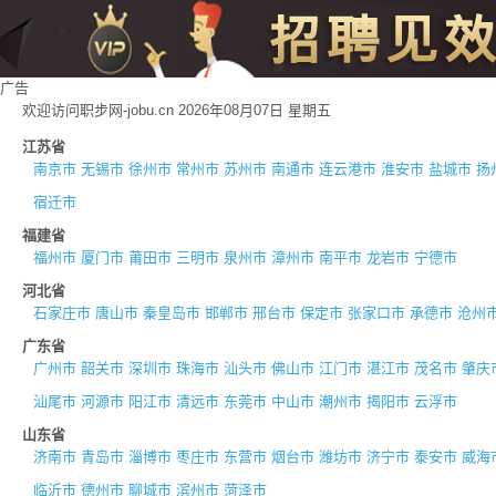
广告
欢迎访问职步网-jobu.cn 2026年08月07日 星期五
江苏省
南京市
无锡市
徐州市
常州市
苏州市
南通市
连云港市
淮安市
盐城市
扬
宿迁市
福建省
福州市
厦门市
莆田市
三明市
泉州市
漳州市
南平市
龙岩市
宁德市
河北省
石家庄市
唐山市
秦皇岛市
邯郸市
邢台市
保定市
张家口市
承德市
沧州
广东省
广州市
韶关市
深圳市
珠海市
汕头市
佛山市
江门市
湛江市
茂名市
肇庆
汕尾市
河源市
阳江市
清远市
东莞市
中山市
潮州市
揭阳市
云浮市
山东省
济南市
青岛市
淄博市
枣庄市
东营市
烟台市
潍坊市
济宁市
泰安市
威海
临沂市
德州市
聊城市
滨州市
菏泽市