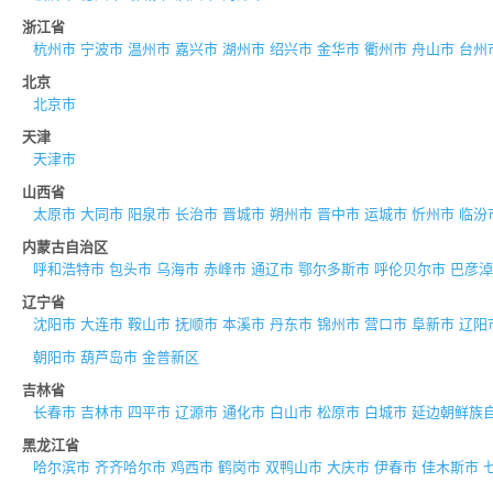
浙江省
杭州市
宁波市
温州市
嘉兴市
湖州市
绍兴市
金华市
衢州市
舟山市
台州
北京
北京市
天津
天津市
山西省
太原市
大同市
阳泉市
长治市
晋城市
朔州市
晋中市
运城市
忻州市
临汾
内蒙古自治区
呼和浩特市
包头市
乌海市
赤峰市
通辽市
鄂尔多斯市
呼伦贝尔市
巴彦淖
辽宁省
沈阳市
大连市
鞍山市
抚顺市
本溪市
丹东市
锦州市
营口市
阜新市
辽阳
朝阳市
葫芦岛市
金普新区
吉林省
长春市
吉林市
四平市
辽源市
通化市
白山市
松原市
白城市
延边朝鲜族
黑龙江省
哈尔滨市
齐齐哈尔市
鸡西市
鹤岗市
双鸭山市
大庆市
伊春市
佳木斯市