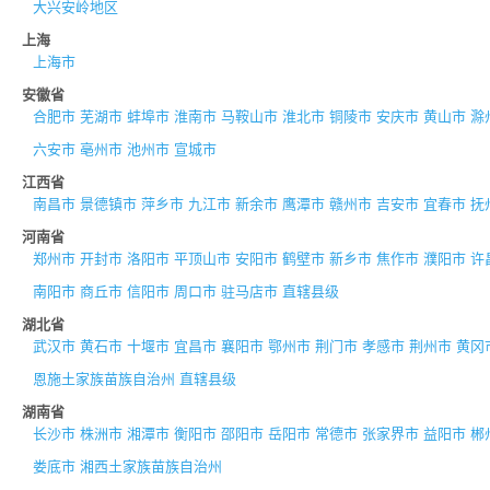
大兴安岭地区
上海
上海市
安徽省
合肥市
芜湖市
蚌埠市
淮南市
马鞍山市
淮北市
铜陵市
安庆市
黄山市
滁
六安市
亳州市
池州市
宣城市
江西省
南昌市
景德镇市
萍乡市
九江市
新余市
鹰潭市
赣州市
吉安市
宜春市
抚
河南省
郑州市
开封市
洛阳市
平顶山市
安阳市
鹤壁市
新乡市
焦作市
濮阳市
许
南阳市
商丘市
信阳市
周口市
驻马店市
直辖县级
湖北省
武汉市
黄石市
十堰市
宜昌市
襄阳市
鄂州市
荆门市
孝感市
荆州市
黄冈
恩施土家族苗族自治州
直辖县级
湖南省
长沙市
株洲市
湘潭市
衡阳市
邵阳市
岳阳市
常德市
张家界市
益阳市
郴
娄底市
湘西土家族苗族自治州