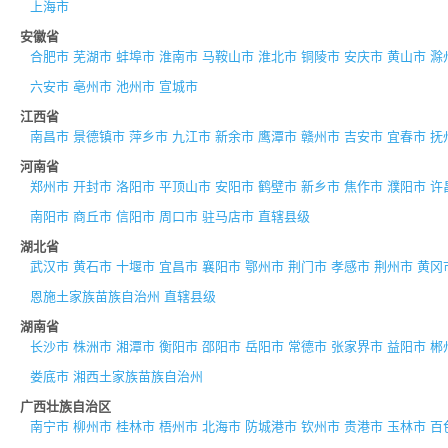
上海市
安徽省
合肥市
芜湖市
蚌埠市
淮南市
马鞍山市
淮北市
铜陵市
安庆市
黄山市
滁
六安市
亳州市
池州市
宣城市
江西省
南昌市
景德镇市
萍乡市
九江市
新余市
鹰潭市
赣州市
吉安市
宜春市
抚
河南省
郑州市
开封市
洛阳市
平顶山市
安阳市
鹤壁市
新乡市
焦作市
濮阳市
许
南阳市
商丘市
信阳市
周口市
驻马店市
直辖县级
湖北省
武汉市
黄石市
十堰市
宜昌市
襄阳市
鄂州市
荆门市
孝感市
荆州市
黄冈
恩施土家族苗族自治州
直辖县级
湖南省
长沙市
株洲市
湘潭市
衡阳市
邵阳市
岳阳市
常德市
张家界市
益阳市
郴
娄底市
湘西土家族苗族自治州
广西壮族自治区
南宁市
柳州市
桂林市
梧州市
北海市
防城港市
钦州市
贵港市
玉林市
百