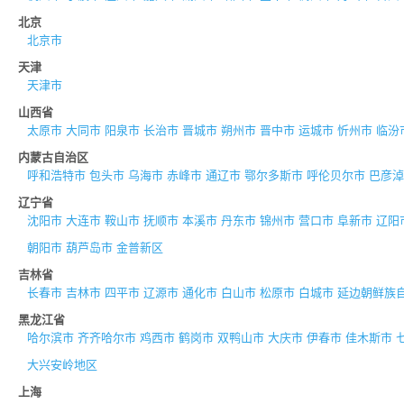
北京
北京市
天津
天津市
山西省
太原市
大同市
阳泉市
长治市
晋城市
朔州市
晋中市
运城市
忻州市
临汾
内蒙古自治区
呼和浩特市
包头市
乌海市
赤峰市
通辽市
鄂尔多斯市
呼伦贝尔市
巴彦淖
辽宁省
沈阳市
大连市
鞍山市
抚顺市
本溪市
丹东市
锦州市
营口市
阜新市
辽阳
朝阳市
葫芦岛市
金普新区
吉林省
长春市
吉林市
四平市
辽源市
通化市
白山市
松原市
白城市
延边朝鲜族
黑龙江省
哈尔滨市
齐齐哈尔市
鸡西市
鹤岗市
双鸭山市
大庆市
伊春市
佳木斯市
大兴安岭地区
上海