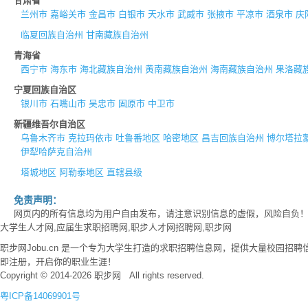
甘肃省
兰州市
嘉峪关市
金昌市
白银市
天水市
武威市
张掖市
平凉市
酒泉市
庆
临夏回族自治州
甘南藏族自治州
青海省
西宁市
海东市
海北藏族自治州
黄南藏族自治州
海南藏族自治州
果洛藏
宁夏回族自治区
银川市
石嘴山市
吴忠市
固原市
中卫市
新疆维吾尔自治区
乌鲁木齐市
克拉玛依市
吐鲁番地区
哈密地区
昌吉回族自治州
博尔塔拉
伊犁哈萨克自治州
塔城地区
阿勒泰地区
直辖县级
免责声明：
网页内的所有信息均为用户自由发布，请注意识别信息的虚假，风险自负
大学生人才网,应届生求职招聘网,职步人才网招聘网,职步网
职步网Jobu.cn 是一个专为大学生打造的求职招聘信息网，提供大量校园
即注册，开启你的职业生涯！
Copyright © 2014-2026 职步网 All rights reserved.
粤ICP备14069901号