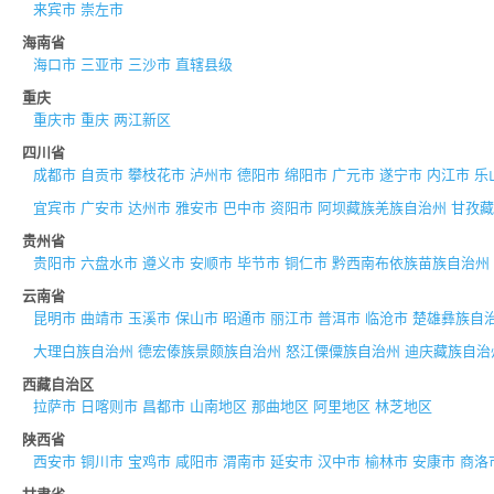
来宾市
崇左市
海南省
海口市
三亚市
三沙市
直辖县级
重庆
重庆市
重庆
两江新区
四川省
成都市
自贡市
攀枝花市
泸州市
德阳市
绵阳市
广元市
遂宁市
内江市
乐
宜宾市
广安市
达州市
雅安市
巴中市
资阳市
阿坝藏族羌族自治州
甘孜藏
贵州省
贵阳市
六盘水市
遵义市
安顺市
毕节市
铜仁市
黔西南布依族苗族自治州
云南省
昆明市
曲靖市
玉溪市
保山市
昭通市
丽江市
普洱市
临沧市
楚雄彝族自
大理白族自治州
德宏傣族景颇族自治州
怒江傈僳族自治州
迪庆藏族自治
西藏自治区
拉萨市
日喀则市
昌都市
山南地区
那曲地区
阿里地区
林芝地区
陕西省
西安市
铜川市
宝鸡市
咸阳市
渭南市
延安市
汉中市
榆林市
安康市
商洛