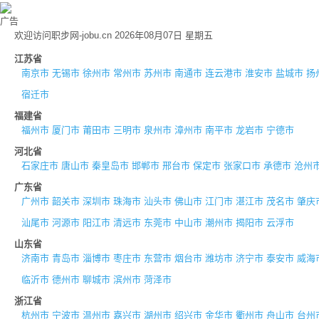
广告
欢迎访问职步网-jobu.cn 2026年08月07日 星期五
江苏省
南京市
无锡市
徐州市
常州市
苏州市
南通市
连云港市
淮安市
盐城市
扬
宿迁市
福建省
福州市
厦门市
莆田市
三明市
泉州市
漳州市
南平市
龙岩市
宁德市
河北省
石家庄市
唐山市
秦皇岛市
邯郸市
邢台市
保定市
张家口市
承德市
沧州
广东省
广州市
韶关市
深圳市
珠海市
汕头市
佛山市
江门市
湛江市
茂名市
肇庆
汕尾市
河源市
阳江市
清远市
东莞市
中山市
潮州市
揭阳市
云浮市
山东省
济南市
青岛市
淄博市
枣庄市
东营市
烟台市
潍坊市
济宁市
泰安市
威海
临沂市
德州市
聊城市
滨州市
菏泽市
浙江省
杭州市
宁波市
温州市
嘉兴市
湖州市
绍兴市
金华市
衢州市
舟山市
台州