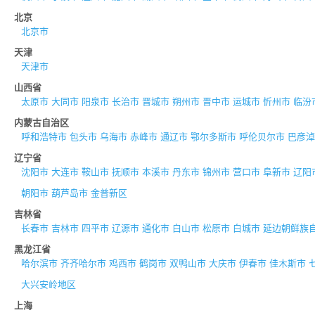
北京
北京市
天津
天津市
山西省
太原市
大同市
阳泉市
长治市
晋城市
朔州市
晋中市
运城市
忻州市
临汾
内蒙古自治区
呼和浩特市
包头市
乌海市
赤峰市
通辽市
鄂尔多斯市
呼伦贝尔市
巴彦淖
辽宁省
沈阳市
大连市
鞍山市
抚顺市
本溪市
丹东市
锦州市
营口市
阜新市
辽阳
朝阳市
葫芦岛市
金普新区
吉林省
长春市
吉林市
四平市
辽源市
通化市
白山市
松原市
白城市
延边朝鲜族
黑龙江省
哈尔滨市
齐齐哈尔市
鸡西市
鹤岗市
双鸭山市
大庆市
伊春市
佳木斯市
大兴安岭地区
上海