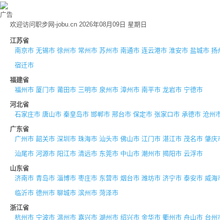
广告
欢迎访问职步网-jobu.cn 2026年08月09日 星期日
江苏省
南京市
无锡市
徐州市
常州市
苏州市
南通市
连云港市
淮安市
盐城市
扬
宿迁市
福建省
福州市
厦门市
莆田市
三明市
泉州市
漳州市
南平市
龙岩市
宁德市
河北省
石家庄市
唐山市
秦皇岛市
邯郸市
邢台市
保定市
张家口市
承德市
沧州
广东省
广州市
韶关市
深圳市
珠海市
汕头市
佛山市
江门市
湛江市
茂名市
肇庆
汕尾市
河源市
阳江市
清远市
东莞市
中山市
潮州市
揭阳市
云浮市
山东省
济南市
青岛市
淄博市
枣庄市
东营市
烟台市
潍坊市
济宁市
泰安市
威海
临沂市
德州市
聊城市
滨州市
菏泽市
浙江省
杭州市
宁波市
温州市
嘉兴市
湖州市
绍兴市
金华市
衢州市
舟山市
台州