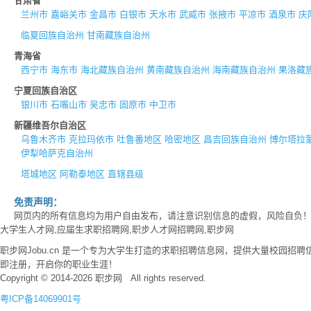
甘肃省
兰州市
嘉峪关市
金昌市
白银市
天水市
武威市
张掖市
平凉市
酒泉市
庆
临夏回族自治州
甘南藏族自治州
青海省
西宁市
海东市
海北藏族自治州
黄南藏族自治州
海南藏族自治州
果洛藏
宁夏回族自治区
银川市
石嘴山市
吴忠市
固原市
中卫市
新疆维吾尔自治区
乌鲁木齐市
克拉玛依市
吐鲁番地区
哈密地区
昌吉回族自治州
博尔塔拉
伊犁哈萨克自治州
塔城地区
阿勒泰地区
直辖县级
免责声明：
网页内的所有信息均为用户自由发布，请注意识别信息的虚假，风险自负
大学生人才网,应届生求职招聘网,职步人才网招聘网,职步网
职步网Jobu.cn 是一个专为大学生打造的求职招聘信息网，提供大量校园
即注册，开启你的职业生涯！
Copyright © 2014-2026 职步网 All rights reserved.
粤ICP备14069901号