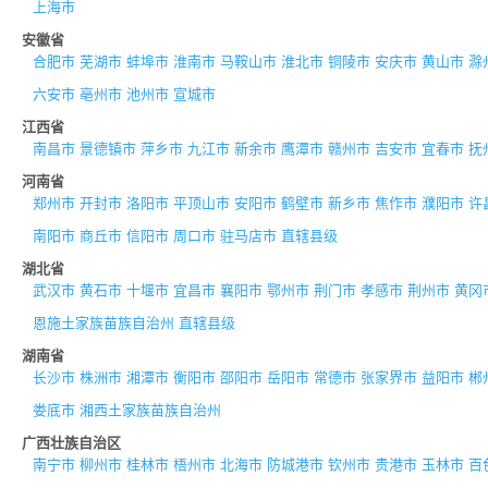
上海市
安徽省
合肥市
芜湖市
蚌埠市
淮南市
马鞍山市
淮北市
铜陵市
安庆市
黄山市
滁
六安市
亳州市
池州市
宣城市
江西省
南昌市
景德镇市
萍乡市
九江市
新余市
鹰潭市
赣州市
吉安市
宜春市
抚
河南省
郑州市
开封市
洛阳市
平顶山市
安阳市
鹤壁市
新乡市
焦作市
濮阳市
许
南阳市
商丘市
信阳市
周口市
驻马店市
直辖县级
湖北省
武汉市
黄石市
十堰市
宜昌市
襄阳市
鄂州市
荆门市
孝感市
荆州市
黄冈
恩施土家族苗族自治州
直辖县级
湖南省
长沙市
株洲市
湘潭市
衡阳市
邵阳市
岳阳市
常德市
张家界市
益阳市
郴
娄底市
湘西土家族苗族自治州
广西壮族自治区
南宁市
柳州市
桂林市
梧州市
北海市
防城港市
钦州市
贵港市
玉林市
百