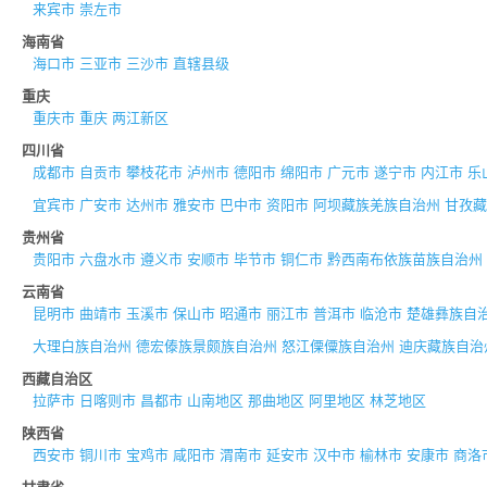
来宾市
崇左市
海南省
海口市
三亚市
三沙市
直辖县级
重庆
重庆市
重庆
两江新区
四川省
成都市
自贡市
攀枝花市
泸州市
德阳市
绵阳市
广元市
遂宁市
内江市
乐
宜宾市
广安市
达州市
雅安市
巴中市
资阳市
阿坝藏族羌族自治州
甘孜藏
贵州省
贵阳市
六盘水市
遵义市
安顺市
毕节市
铜仁市
黔西南布依族苗族自治州
云南省
昆明市
曲靖市
玉溪市
保山市
昭通市
丽江市
普洱市
临沧市
楚雄彝族自
大理白族自治州
德宏傣族景颇族自治州
怒江傈僳族自治州
迪庆藏族自治
西藏自治区
拉萨市
日喀则市
昌都市
山南地区
那曲地区
阿里地区
林芝地区
陕西省
西安市
铜川市
宝鸡市
咸阳市
渭南市
延安市
汉中市
榆林市
安康市
商洛