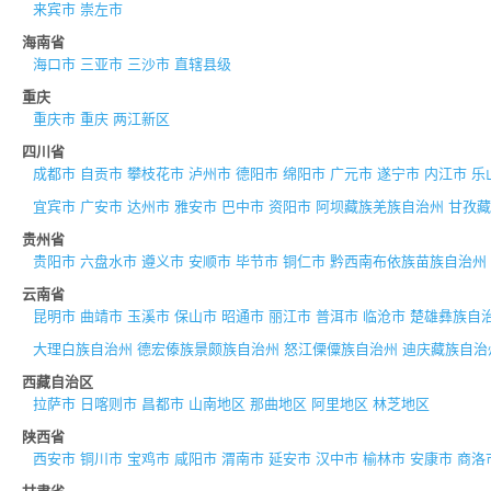
来宾市
崇左市
海南省
海口市
三亚市
三沙市
直辖县级
重庆
重庆市
重庆
两江新区
四川省
成都市
自贡市
攀枝花市
泸州市
德阳市
绵阳市
广元市
遂宁市
内江市
乐
宜宾市
广安市
达州市
雅安市
巴中市
资阳市
阿坝藏族羌族自治州
甘孜藏
贵州省
贵阳市
六盘水市
遵义市
安顺市
毕节市
铜仁市
黔西南布依族苗族自治州
云南省
昆明市
曲靖市
玉溪市
保山市
昭通市
丽江市
普洱市
临沧市
楚雄彝族自
大理白族自治州
德宏傣族景颇族自治州
怒江傈僳族自治州
迪庆藏族自治
西藏自治区
拉萨市
日喀则市
昌都市
山南地区
那曲地区
阿里地区
林芝地区
陕西省
西安市
铜川市
宝鸡市
咸阳市
渭南市
延安市
汉中市
榆林市
安康市
商洛