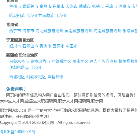
甘肃省
兰州市
嘉峪关市
金昌市
白银市
天水市
武威市
张掖市
平凉市
酒泉市
庆
临夏回族自治州
甘南藏族自治州
青海省
西宁市
海东市
海北藏族自治州
黄南藏族自治州
海南藏族自治州
果洛藏
宁夏回族自治区
银川市
石嘴山市
吴忠市
固原市
中卫市
新疆维吾尔自治区
乌鲁木齐市
克拉玛依市
吐鲁番地区
哈密地区
昌吉回族自治州
博尔塔拉
伊犁哈萨克自治州
塔城地区
阿勒泰地区
直辖县级
免责声明：
网页内的所有信息均为用户自由发布，请注意识别信息的虚假，风险自负
大学生人才网,应届生求职招聘网,职步人才网招聘网,职步网
职步网Jobu.cn 是一个专为大学生打造的求职招聘信息网，提供大量校园
即注册，开启你的职业生涯！
Copyright © 2014-2026 职步网 All rights reserved.
粤ICP备14069901号