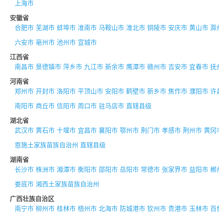
上海市
安徽省
合肥市
芜湖市
蚌埠市
淮南市
马鞍山市
淮北市
铜陵市
安庆市
黄山市
滁
六安市
亳州市
池州市
宣城市
江西省
南昌市
景德镇市
萍乡市
九江市
新余市
鹰潭市
赣州市
吉安市
宜春市
抚
河南省
郑州市
开封市
洛阳市
平顶山市
安阳市
鹤壁市
新乡市
焦作市
濮阳市
许
南阳市
商丘市
信阳市
周口市
驻马店市
直辖县级
湖北省
武汉市
黄石市
十堰市
宜昌市
襄阳市
鄂州市
荆门市
孝感市
荆州市
黄冈
恩施土家族苗族自治州
直辖县级
湖南省
长沙市
株洲市
湘潭市
衡阳市
邵阳市
岳阳市
常德市
张家界市
益阳市
郴
娄底市
湘西土家族苗族自治州
广西壮族自治区
南宁市
柳州市
桂林市
梧州市
北海市
防城港市
钦州市
贵港市
玉林市
百