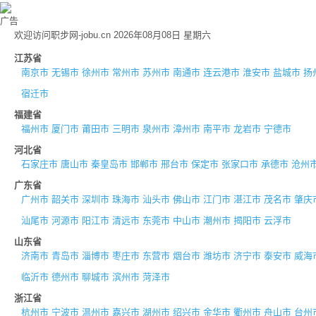
广告
欢迎访问职步网-jobu.cn 2026年08月08日 星期六
江苏省
南京市
无锡市
徐州市
常州市
苏州市
南通市
连云港市
淮安市
盐城市
扬
宿迁市
福建省
福州市
厦门市
莆田市
三明市
泉州市
漳州市
南平市
龙岩市
宁德市
河北省
石家庄市
唐山市
秦皇岛市
邯郸市
邢台市
保定市
张家口市
承德市
沧州
广东省
广州市
韶关市
深圳市
珠海市
汕头市
佛山市
江门市
湛江市
茂名市
肇庆
汕尾市
河源市
阳江市
清远市
东莞市
中山市
潮州市
揭阳市
云浮市
山东省
济南市
青岛市
淄博市
枣庄市
东营市
烟台市
潍坊市
济宁市
泰安市
威海
临沂市
德州市
聊城市
滨州市
菏泽市
浙江省
杭州市
宁波市
温州市
嘉兴市
湖州市
绍兴市
金华市
衢州市
舟山市
台州