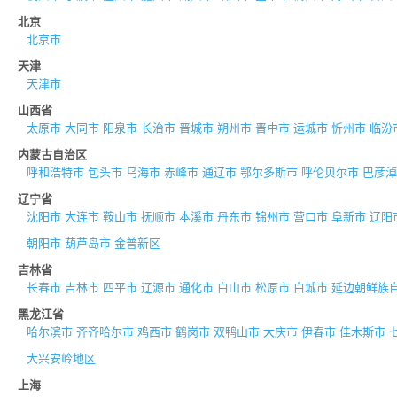
北京
北京市
天津
天津市
山西省
太原市
大同市
阳泉市
长治市
晋城市
朔州市
晋中市
运城市
忻州市
临汾
内蒙古自治区
呼和浩特市
包头市
乌海市
赤峰市
通辽市
鄂尔多斯市
呼伦贝尔市
巴彦淖
辽宁省
沈阳市
大连市
鞍山市
抚顺市
本溪市
丹东市
锦州市
营口市
阜新市
辽阳
朝阳市
葫芦岛市
金普新区
吉林省
长春市
吉林市
四平市
辽源市
通化市
白山市
松原市
白城市
延边朝鲜族
黑龙江省
哈尔滨市
齐齐哈尔市
鸡西市
鹤岗市
双鸭山市
大庆市
伊春市
佳木斯市
大兴安岭地区
上海