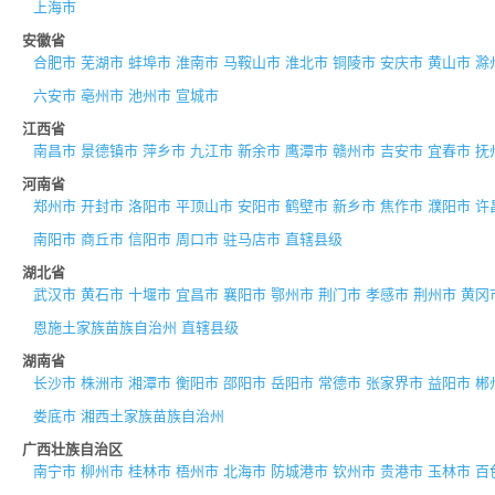
上海市
安徽省
合肥市
芜湖市
蚌埠市
淮南市
马鞍山市
淮北市
铜陵市
安庆市
黄山市
滁
六安市
亳州市
池州市
宣城市
江西省
南昌市
景德镇市
萍乡市
九江市
新余市
鹰潭市
赣州市
吉安市
宜春市
抚
河南省
郑州市
开封市
洛阳市
平顶山市
安阳市
鹤壁市
新乡市
焦作市
濮阳市
许
南阳市
商丘市
信阳市
周口市
驻马店市
直辖县级
湖北省
武汉市
黄石市
十堰市
宜昌市
襄阳市
鄂州市
荆门市
孝感市
荆州市
黄冈
恩施土家族苗族自治州
直辖县级
湖南省
长沙市
株洲市
湘潭市
衡阳市
邵阳市
岳阳市
常德市
张家界市
益阳市
郴
娄底市
湘西土家族苗族自治州
广西壮族自治区
南宁市
柳州市
桂林市
梧州市
北海市
防城港市
钦州市
贵港市
玉林市
百