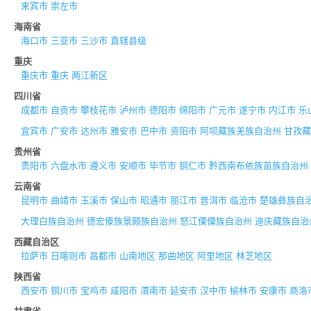
来宾市
崇左市
海南省
海口市
三亚市
三沙市
直辖县级
重庆
重庆市
重庆
两江新区
四川省
成都市
自贡市
攀枝花市
泸州市
德阳市
绵阳市
广元市
遂宁市
内江市
乐
宜宾市
广安市
达州市
雅安市
巴中市
资阳市
阿坝藏族羌族自治州
甘孜藏
贵州省
贵阳市
六盘水市
遵义市
安顺市
毕节市
铜仁市
黔西南布依族苗族自治州
云南省
昆明市
曲靖市
玉溪市
保山市
昭通市
丽江市
普洱市
临沧市
楚雄彝族自
大理白族自治州
德宏傣族景颇族自治州
怒江傈僳族自治州
迪庆藏族自治
西藏自治区
拉萨市
日喀则市
昌都市
山南地区
那曲地区
阿里地区
林芝地区
陕西省
西安市
铜川市
宝鸡市
咸阳市
渭南市
延安市
汉中市
榆林市
安康市
商洛