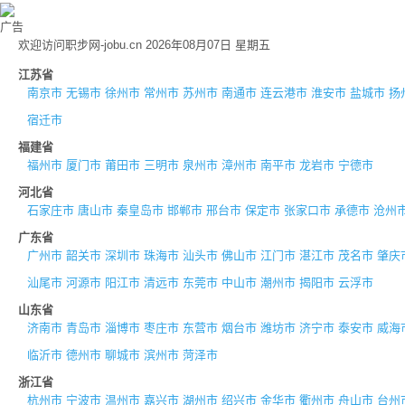
广告
欢迎访问职步网-jobu.cn 2026年08月07日 星期五
江苏省
南京市
无锡市
徐州市
常州市
苏州市
南通市
连云港市
淮安市
盐城市
扬
宿迁市
福建省
福州市
厦门市
莆田市
三明市
泉州市
漳州市
南平市
龙岩市
宁德市
河北省
石家庄市
唐山市
秦皇岛市
邯郸市
邢台市
保定市
张家口市
承德市
沧州
广东省
广州市
韶关市
深圳市
珠海市
汕头市
佛山市
江门市
湛江市
茂名市
肇庆
汕尾市
河源市
阳江市
清远市
东莞市
中山市
潮州市
揭阳市
云浮市
山东省
济南市
青岛市
淄博市
枣庄市
东营市
烟台市
潍坊市
济宁市
泰安市
威海
临沂市
德州市
聊城市
滨州市
菏泽市
浙江省
杭州市
宁波市
温州市
嘉兴市
湖州市
绍兴市
金华市
衢州市
舟山市
台州