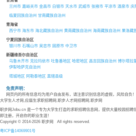
甘肃省
兰州市
嘉峪关市
金昌市
白银市
天水市
武威市
张掖市
平凉市
酒泉市
庆
临夏回族自治州
甘南藏族自治州
青海省
西宁市
海东市
海北藏族自治州
黄南藏族自治州
海南藏族自治州
果洛藏
宁夏回族自治区
银川市
石嘴山市
吴忠市
固原市
中卫市
新疆维吾尔自治区
乌鲁木齐市
克拉玛依市
吐鲁番地区
哈密地区
昌吉回族自治州
博尔塔拉
伊犁哈萨克自治州
塔城地区
阿勒泰地区
直辖县级
免责声明：
网页内的所有信息均为用户自由发布，请注意识别信息的虚假，风险自负
大学生人才网,应届生求职招聘网,职步人才网招聘网,职步网
职步网Jobu.cn 是一个专为大学生打造的求职招聘信息网，提供大量校园
即注册，开启你的职业生涯！
Copyright © 2014-2026 职步网 All rights reserved.
粤ICP备14069901号