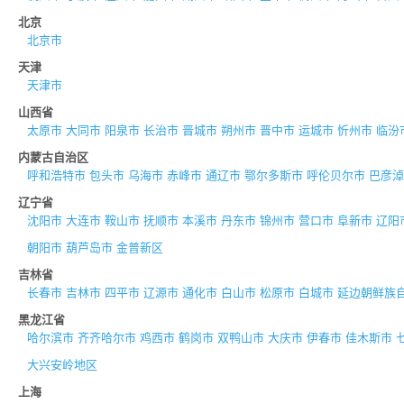
北京
北京市
天津
天津市
山西省
太原市
大同市
阳泉市
长治市
晋城市
朔州市
晋中市
运城市
忻州市
临汾
内蒙古自治区
呼和浩特市
包头市
乌海市
赤峰市
通辽市
鄂尔多斯市
呼伦贝尔市
巴彦淖
辽宁省
沈阳市
大连市
鞍山市
抚顺市
本溪市
丹东市
锦州市
营口市
阜新市
辽阳
朝阳市
葫芦岛市
金普新区
吉林省
长春市
吉林市
四平市
辽源市
通化市
白山市
松原市
白城市
延边朝鲜族
黑龙江省
哈尔滨市
齐齐哈尔市
鸡西市
鹤岗市
双鸭山市
大庆市
伊春市
佳木斯市
大兴安岭地区
上海