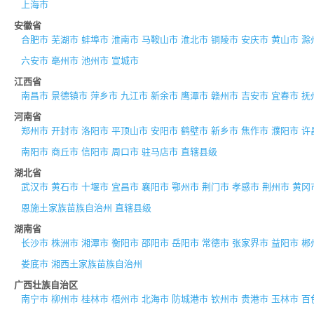
上海市
安徽省
合肥市
芜湖市
蚌埠市
淮南市
马鞍山市
淮北市
铜陵市
安庆市
黄山市
滁
六安市
亳州市
池州市
宣城市
江西省
南昌市
景德镇市
萍乡市
九江市
新余市
鹰潭市
赣州市
吉安市
宜春市
抚
河南省
郑州市
开封市
洛阳市
平顶山市
安阳市
鹤壁市
新乡市
焦作市
濮阳市
许
南阳市
商丘市
信阳市
周口市
驻马店市
直辖县级
湖北省
武汉市
黄石市
十堰市
宜昌市
襄阳市
鄂州市
荆门市
孝感市
荆州市
黄冈
恩施土家族苗族自治州
直辖县级
湖南省
长沙市
株洲市
湘潭市
衡阳市
邵阳市
岳阳市
常德市
张家界市
益阳市
郴
娄底市
湘西土家族苗族自治州
广西壮族自治区
南宁市
柳州市
桂林市
梧州市
北海市
防城港市
钦州市
贵港市
玉林市
百