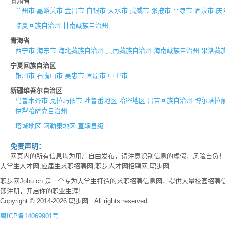
甘肃省
兰州市
嘉峪关市
金昌市
白银市
天水市
武威市
张掖市
平凉市
酒泉市
庆
临夏回族自治州
甘南藏族自治州
青海省
西宁市
海东市
海北藏族自治州
黄南藏族自治州
海南藏族自治州
果洛藏
宁夏回族自治区
银川市
石嘴山市
吴忠市
固原市
中卫市
新疆维吾尔自治区
乌鲁木齐市
克拉玛依市
吐鲁番地区
哈密地区
昌吉回族自治州
博尔塔拉
伊犁哈萨克自治州
塔城地区
阿勒泰地区
直辖县级
免责声明：
网页内的所有信息均为用户自由发布，请注意识别信息的虚假，风险自负
大学生人才网,应届生求职招聘网,职步人才网招聘网,职步网
职步网Jobu.cn 是一个专为大学生打造的求职招聘信息网，提供大量校园
即注册，开启你的职业生涯！
Copyright © 2014-2026 职步网 All rights reserved.
粤ICP备14069901号