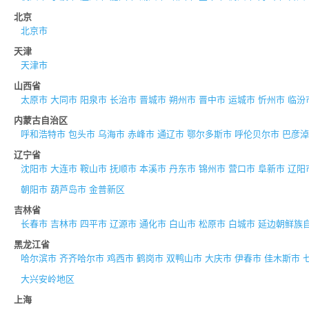
北京
北京市
天津
天津市
山西省
太原市
大同市
阳泉市
长治市
晋城市
朔州市
晋中市
运城市
忻州市
临汾
内蒙古自治区
呼和浩特市
包头市
乌海市
赤峰市
通辽市
鄂尔多斯市
呼伦贝尔市
巴彦淖
辽宁省
沈阳市
大连市
鞍山市
抚顺市
本溪市
丹东市
锦州市
营口市
阜新市
辽阳
朝阳市
葫芦岛市
金普新区
吉林省
长春市
吉林市
四平市
辽源市
通化市
白山市
松原市
白城市
延边朝鲜族
黑龙江省
哈尔滨市
齐齐哈尔市
鸡西市
鹤岗市
双鸭山市
大庆市
伊春市
佳木斯市
大兴安岭地区
上海