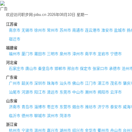
广告
欢迎访问职步网-jobu.cn 2026年08月10日 星期一
江苏省
南京市
无锡市
徐州市
常州市
苏州市
南通市
连云港市
淮安市
盐城市
扬
宿迁市
福建省
福州市
厦门市
莆田市
三明市
泉州市
漳州市
南平市
龙岩市
宁德市
河北省
石家庄市
唐山市
秦皇岛市
邯郸市
邢台市
保定市
张家口市
承德市
沧州
广东省
广州市
韶关市
深圳市
珠海市
汕头市
佛山市
江门市
湛江市
茂名市
肇庆
汕尾市
河源市
阳江市
清远市
东莞市
中山市
潮州市
揭阳市
云浮市
山东省
济南市
青岛市
淄博市
枣庄市
东营市
烟台市
潍坊市
济宁市
泰安市
威海
临沂市
德州市
聊城市
滨州市
菏泽市
浙江省
杭州市
宁波市
温州市
嘉兴市
湖州市
绍兴市
金华市
衢州市
舟山市
台州