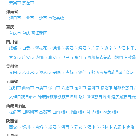
来宾市
崇左市
海南省
海口市
三亚市
三沙市
直辖县级
重庆
重庆市
重庆
两江新区
四川省
成都市
自贡市
攀枝花市
泸州市
德阳市
绵阳市
广元市
遂宁市
内江市
乐
宜宾市
广安市
达州市
雅安市
巴中市
资阳市
阿坝藏族羌族自治州
甘孜藏
贵州省
贵阳市
六盘水市
遵义市
安顺市
毕节市
铜仁市
黔西南布依族苗族自治州
云南省
昆明市
曲靖市
玉溪市
保山市
昭通市
丽江市
普洱市
临沧市
楚雄彝族自
大理白族自治州
德宏傣族景颇族自治州
怒江傈僳族自治州
迪庆藏族自治
西藏自治区
拉萨市
日喀则市
昌都市
山南地区
那曲地区
阿里地区
林芝地区
陕西省
西安市
铜川市
宝鸡市
咸阳市
渭南市
延安市
汉中市
榆林市
安康市
商洛