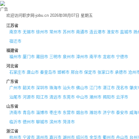
广告
欢迎访问职步网-jobu.cn 2026年08月07日 星期五
江苏省
南京市
无锡市
徐州市
常州市
苏州市
南通市
连云港市
淮安市
盐城市
扬
宿迁市
福建省
福州市
厦门市
莆田市
三明市
泉州市
漳州市
南平市
龙岩市
宁德市
河北省
石家庄市
唐山市
秦皇岛市
邯郸市
邢台市
保定市
张家口市
承德市
沧州
广东省
广州市
韶关市
深圳市
珠海市
汕头市
佛山市
江门市
湛江市
茂名市
肇庆
汕尾市
河源市
阳江市
清远市
东莞市
中山市
潮州市
揭阳市
云浮市
山东省
济南市
青岛市
淄博市
枣庄市
东营市
烟台市
潍坊市
济宁市
泰安市
威海
临沂市
德州市
聊城市
滨州市
菏泽市
浙江省
杭州市
宁波市
温州市
嘉兴市
湖州市
绍兴市
金华市
衢州市
舟山市
台州