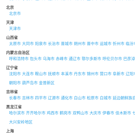
北京
北京市
天津
天津市
山西省
太原市
大同市
阳泉市
长治市
晋城市
朔州市
晋中市
运城市
忻州市
临汾
内蒙古自治区
呼和浩特市
包头市
乌海市
赤峰市
通辽市
鄂尔多斯市
呼伦贝尔市
巴彦淖
辽宁省
沈阳市
大连市
鞍山市
抚顺市
本溪市
丹东市
锦州市
营口市
阜新市
辽阳
朝阳市
葫芦岛市
金普新区
吉林省
长春市
吉林市
四平市
辽源市
通化市
白山市
松原市
白城市
延边朝鲜族
黑龙江省
哈尔滨市
齐齐哈尔市
鸡西市
鹤岗市
双鸭山市
大庆市
伊春市
佳木斯市
大兴安岭地区
上海