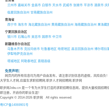
甘肃省
兰州市
嘉峪关市
金昌市
白银市
天水市
武威市
张掖市
平凉市
酒泉市
庆
临夏回族自治州
甘南藏族自治州
青海省
西宁市
海东市
海北藏族自治州
黄南藏族自治州
海南藏族自治州
果洛藏
宁夏回族自治区
银川市
石嘴山市
吴忠市
固原市
中卫市
新疆维吾尔自治区
乌鲁木齐市
克拉玛依市
吐鲁番地区
哈密地区
昌吉回族自治州
博尔塔拉
伊犁哈萨克自治州
塔城地区
阿勒泰地区
直辖县级
免责声明：
网页内的所有信息均为用户自由发布，请注意识别信息的虚假，风险自负
大学生人才网,应届生求职招聘网,职步人才网招聘网,职步网
职步网Jobu.cn 是一个专为大学生打造的求职招聘信息网，提供大量校园
即注册，开启你的职业生涯！
Copyright © 2014-2026 职步网 All rights reserved.
粤ICP备14069901号