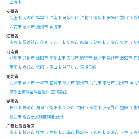
上海市
安徽省
合肥市
芜湖市
蚌埠市
淮南市
马鞍山市
淮北市
铜陵市
安庆市
黄山市
滁
六安市
亳州市
池州市
宣城市
江西省
南昌市
景德镇市
萍乡市
九江市
新余市
鹰潭市
赣州市
吉安市
宜春市
抚
河南省
郑州市
开封市
洛阳市
平顶山市
安阳市
鹤壁市
新乡市
焦作市
濮阳市
许
南阳市
商丘市
信阳市
周口市
驻马店市
直辖县级
湖北省
武汉市
黄石市
十堰市
宜昌市
襄阳市
鄂州市
荆门市
孝感市
荆州市
黄冈
恩施土家族苗族自治州
直辖县级
湖南省
长沙市
株洲市
湘潭市
衡阳市
邵阳市
岳阳市
常德市
张家界市
益阳市
郴
娄底市
湘西土家族苗族自治州
广西壮族自治区
南宁市
柳州市
桂林市
梧州市
北海市
防城港市
钦州市
贵港市
玉林市
百