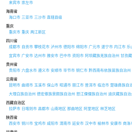
来宾市
崇左市
海南省
海口市
三亚市
三沙市
直辖县级
重庆
重庆市
重庆
两江新区
四川省
成都市
自贡市
攀枝花市
泸州市
德阳市
绵阳市
广元市
遂宁市
内江市
乐
宜宾市
广安市
达州市
雅安市
巴中市
资阳市
阿坝藏族羌族自治州
甘孜藏
贵州省
贵阳市
六盘水市
遵义市
安顺市
毕节市
铜仁市
黔西南布依族苗族自治州
云南省
昆明市
曲靖市
玉溪市
保山市
昭通市
丽江市
普洱市
临沧市
楚雄彝族自
大理白族自治州
德宏傣族景颇族自治州
怒江傈僳族自治州
迪庆藏族自治
西藏自治区
拉萨市
日喀则市
昌都市
山南地区
那曲地区
阿里地区
林芝地区
陕西省
西安市
铜川市
宝鸡市
咸阳市
渭南市
延安市
汉中市
榆林市
安康市
商洛