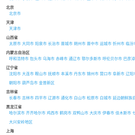
北京
北京市
天津
天津市
山西省
太原市
大同市
阳泉市
长治市
晋城市
朔州市
晋中市
运城市
忻州市
临汾
内蒙古自治区
呼和浩特市
包头市
乌海市
赤峰市
通辽市
鄂尔多斯市
呼伦贝尔市
巴彦淖
辽宁省
沈阳市
大连市
鞍山市
抚顺市
本溪市
丹东市
锦州市
营口市
阜新市
辽阳
朝阳市
葫芦岛市
金普新区
吉林省
长春市
吉林市
四平市
辽源市
通化市
白山市
松原市
白城市
延边朝鲜族
黑龙江省
哈尔滨市
齐齐哈尔市
鸡西市
鹤岗市
双鸭山市
大庆市
伊春市
佳木斯市
大兴安岭地区
上海