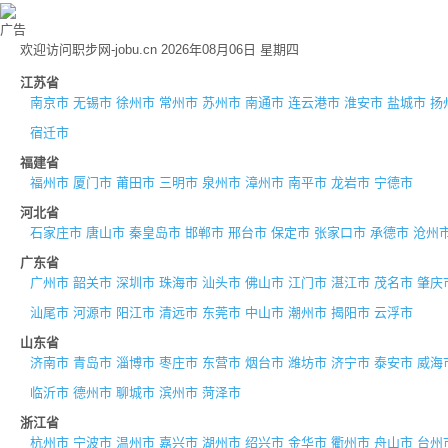
广告
欢迎访问职步网-jobu.cn 2026年08月06日 星期四
江苏省
南京市
无锡市
徐州市
常州市
苏州市
南通市
连云港市
淮安市
盐城市
扬
宿迁市
福建省
福州市
厦门市
莆田市
三明市
泉州市
漳州市
南平市
龙岩市
宁德市
河北省
石家庄市
唐山市
秦皇岛市
邯郸市
邢台市
保定市
张家口市
承德市
沧州
广东省
广州市
韶关市
深圳市
珠海市
汕头市
佛山市
江门市
湛江市
茂名市
肇庆
汕尾市
河源市
阳江市
清远市
东莞市
中山市
潮州市
揭阳市
云浮市
山东省
济南市
青岛市
淄博市
枣庄市
东营市
烟台市
潍坊市
济宁市
泰安市
威海
临沂市
德州市
聊城市
滨州市
菏泽市
浙江省
杭州市
宁波市
温州市
嘉兴市
湖州市
绍兴市
金华市
衢州市
舟山市
台州