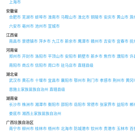
上海市
安徽省
合肥市
芜湖市
蚌埠市
淮南市
马鞍山市
淮北市
铜陵市
安庆市
黄山市
滁
六安市
亳州市
池州市
宣城市
江西省
南昌市
景德镇市
萍乡市
九江市
新余市
鹰潭市
赣州市
吉安市
宜春市
抚
河南省
郑州市
开封市
洛阳市
平顶山市
安阳市
鹤壁市
新乡市
焦作市
濮阳市
许
南阳市
商丘市
信阳市
周口市
驻马店市
直辖县级
湖北省
武汉市
黄石市
十堰市
宜昌市
襄阳市
鄂州市
荆门市
孝感市
荆州市
黄冈
恩施土家族苗族自治州
直辖县级
湖南省
长沙市
株洲市
湘潭市
衡阳市
邵阳市
岳阳市
常德市
张家界市
益阳市
郴
娄底市
湘西土家族苗族自治州
广西壮族自治区
南宁市
柳州市
桂林市
梧州市
北海市
防城港市
钦州市
贵港市
玉林市
百