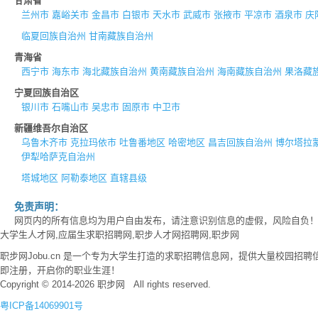
甘肃省
兰州市
嘉峪关市
金昌市
白银市
天水市
武威市
张掖市
平凉市
酒泉市
庆
临夏回族自治州
甘南藏族自治州
青海省
西宁市
海东市
海北藏族自治州
黄南藏族自治州
海南藏族自治州
果洛藏
宁夏回族自治区
银川市
石嘴山市
吴忠市
固原市
中卫市
新疆维吾尔自治区
乌鲁木齐市
克拉玛依市
吐鲁番地区
哈密地区
昌吉回族自治州
博尔塔拉
伊犁哈萨克自治州
塔城地区
阿勒泰地区
直辖县级
免责声明：
网页内的所有信息均为用户自由发布，请注意识别信息的虚假，风险自负
大学生人才网,应届生求职招聘网,职步人才网招聘网,职步网
职步网Jobu.cn 是一个专为大学生打造的求职招聘信息网，提供大量校园
即注册，开启你的职业生涯！
Copyright © 2014-2026 职步网 All rights reserved.
粤ICP备14069901号