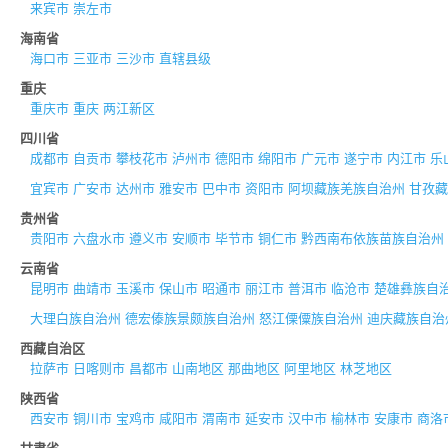
来宾市
崇左市
海南省
海口市
三亚市
三沙市
直辖县级
重庆
重庆市
重庆
两江新区
四川省
成都市
自贡市
攀枝花市
泸州市
德阳市
绵阳市
广元市
遂宁市
内江市
乐
宜宾市
广安市
达州市
雅安市
巴中市
资阳市
阿坝藏族羌族自治州
甘孜藏
贵州省
贵阳市
六盘水市
遵义市
安顺市
毕节市
铜仁市
黔西南布依族苗族自治州
云南省
昆明市
曲靖市
玉溪市
保山市
昭通市
丽江市
普洱市
临沧市
楚雄彝族自
大理白族自治州
德宏傣族景颇族自治州
怒江傈僳族自治州
迪庆藏族自治
西藏自治区
拉萨市
日喀则市
昌都市
山南地区
那曲地区
阿里地区
林芝地区
陕西省
西安市
铜川市
宝鸡市
咸阳市
渭南市
延安市
汉中市
榆林市
安康市
商洛