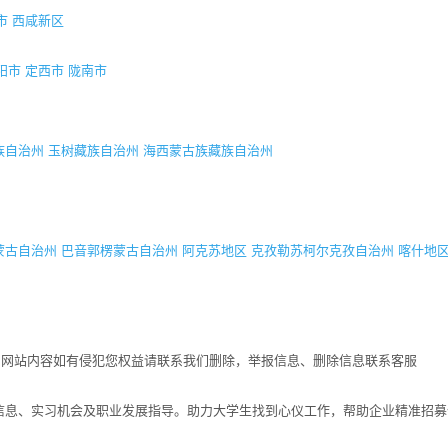
市
西咸新区
阳市
定西市
陇南市
族自治州
玉树藏族自治州
海西蒙古族藏族自治州
蒙古自治州
巴音郭楞蒙古自治州
阿克苏地区
克孜勒苏柯尔克孜自治州
喀什地
！网站内容如有侵犯您权益请联系我们删除，举报信息、删除信息联系客服
招聘信息、实习机会及职业发展指导。助力大学生找到心仪工作，帮助企业精准招