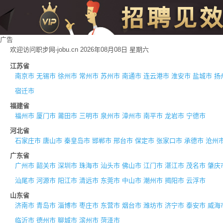
广告
欢迎访问职步网-jobu.cn 2026年08月08日 星期六
江苏省
南京市
无锡市
徐州市
常州市
苏州市
南通市
连云港市
淮安市
盐城市
扬
宿迁市
福建省
福州市
厦门市
莆田市
三明市
泉州市
漳州市
南平市
龙岩市
宁德市
河北省
石家庄市
唐山市
秦皇岛市
邯郸市
邢台市
保定市
张家口市
承德市
沧州
广东省
广州市
韶关市
深圳市
珠海市
汕头市
佛山市
江门市
湛江市
茂名市
肇庆
汕尾市
河源市
阳江市
清远市
东莞市
中山市
潮州市
揭阳市
云浮市
山东省
济南市
青岛市
淄博市
枣庄市
东营市
烟台市
潍坊市
济宁市
泰安市
威海
临沂市
德州市
聊城市
滨州市
菏泽市