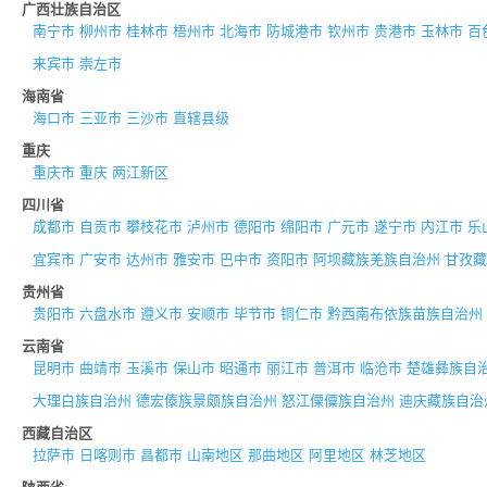
广西壮族自治区
南宁市
柳州市
桂林市
梧州市
北海市
防城港市
钦州市
贵港市
玉林市
百
来宾市
崇左市
海南省
海口市
三亚市
三沙市
直辖县级
重庆
重庆市
重庆
两江新区
四川省
成都市
自贡市
攀枝花市
泸州市
德阳市
绵阳市
广元市
遂宁市
内江市
乐
宜宾市
广安市
达州市
雅安市
巴中市
资阳市
阿坝藏族羌族自治州
甘孜藏
贵州省
贵阳市
六盘水市
遵义市
安顺市
毕节市
铜仁市
黔西南布依族苗族自治州
云南省
昆明市
曲靖市
玉溪市
保山市
昭通市
丽江市
普洱市
临沧市
楚雄彝族自
大理白族自治州
德宏傣族景颇族自治州
怒江傈僳族自治州
迪庆藏族自治
西藏自治区
拉萨市
日喀则市
昌都市
山南地区
那曲地区
阿里地区
林芝地区