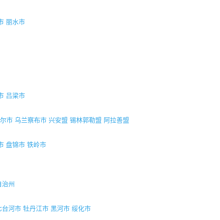
市
丽水市
市
吕梁市
尔市
乌兰察布市
兴安盟
锡林郭勒盟
阿拉善盟
市
盘锦市
铁岭市
自治州
七台河市
牡丹江市
黑河市
绥化市