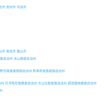
色市
贺州市
河池市
山市
南充市
眉山市
族自治州
凉山彝族自治州
黔东南苗族侗族自治州
黔南布依族苗族自治州
治州
红河哈尼族彝族自治州
文山壮族苗族自治州
西双版纳傣族自治州
州