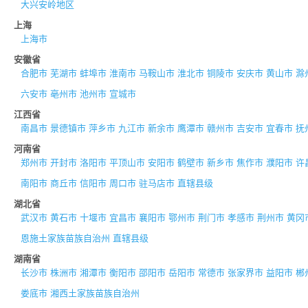
大兴安岭地区
上海
上海市
安徽省
合肥市
芜湖市
蚌埠市
淮南市
马鞍山市
淮北市
铜陵市
安庆市
黄山市
滁
六安市
亳州市
池州市
宣城市
江西省
南昌市
景德镇市
萍乡市
九江市
新余市
鹰潭市
赣州市
吉安市
宜春市
抚
河南省
郑州市
开封市
洛阳市
平顶山市
安阳市
鹤壁市
新乡市
焦作市
濮阳市
许
南阳市
商丘市
信阳市
周口市
驻马店市
直辖县级
湖北省
武汉市
黄石市
十堰市
宜昌市
襄阳市
鄂州市
荆门市
孝感市
荆州市
黄冈
恩施土家族苗族自治州
直辖县级
湖南省
长沙市
株洲市
湘潭市
衡阳市
邵阳市
岳阳市
常德市
张家界市
益阳市
郴
娄底市
湘西土家族苗族自治州