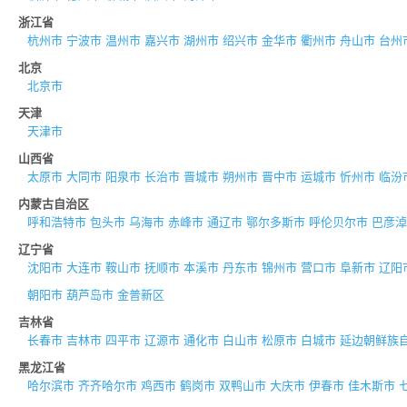
浙江省
杭州市
宁波市
温州市
嘉兴市
湖州市
绍兴市
金华市
衢州市
舟山市
台州
北京
北京市
天津
天津市
山西省
太原市
大同市
阳泉市
长治市
晋城市
朔州市
晋中市
运城市
忻州市
临汾
内蒙古自治区
呼和浩特市
包头市
乌海市
赤峰市
通辽市
鄂尔多斯市
呼伦贝尔市
巴彦淖
辽宁省
沈阳市
大连市
鞍山市
抚顺市
本溪市
丹东市
锦州市
营口市
阜新市
辽阳
朝阳市
葫芦岛市
金普新区
吉林省
长春市
吉林市
四平市
辽源市
通化市
白山市
松原市
白城市
延边朝鲜族
黑龙江省
哈尔滨市
齐齐哈尔市
鸡西市
鹤岗市
双鸭山市
大庆市
伊春市
佳木斯市