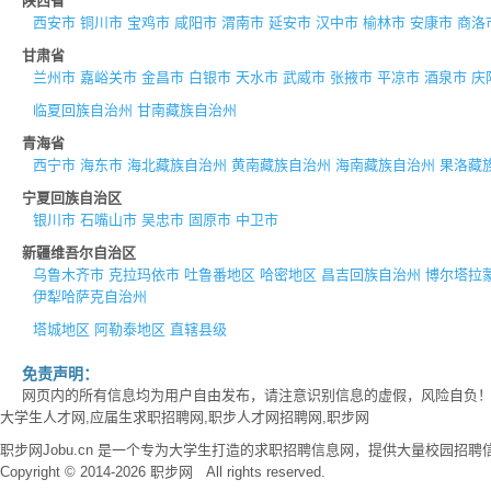
陕西省
西安市
铜川市
宝鸡市
咸阳市
渭南市
延安市
汉中市
榆林市
安康市
商洛
甘肃省
兰州市
嘉峪关市
金昌市
白银市
天水市
武威市
张掖市
平凉市
酒泉市
庆
临夏回族自治州
甘南藏族自治州
青海省
西宁市
海东市
海北藏族自治州
黄南藏族自治州
海南藏族自治州
果洛藏
宁夏回族自治区
银川市
石嘴山市
吴忠市
固原市
中卫市
新疆维吾尔自治区
乌鲁木齐市
克拉玛依市
吐鲁番地区
哈密地区
昌吉回族自治州
博尔塔拉
伊犁哈萨克自治州
塔城地区
阿勒泰地区
直辖县级
免责声明：
网页内的所有信息均为用户自由发布，请注意识别信息的虚假，风险自负
大学生人才网,应届生求职招聘网,职步人才网招聘网,职步网
职步网Jobu.cn 是一个专为大学生打造的求职招聘信息网，提供大量校园
Copyright © 2014-2026 职步网 All rights reserved.