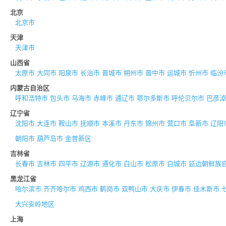
北京
北京市
天津
天津市
山西省
太原市
大同市
阳泉市
长治市
晋城市
朔州市
晋中市
运城市
忻州市
临汾
内蒙古自治区
呼和浩特市
包头市
乌海市
赤峰市
通辽市
鄂尔多斯市
呼伦贝尔市
巴彦淖
辽宁省
沈阳市
大连市
鞍山市
抚顺市
本溪市
丹东市
锦州市
营口市
阜新市
辽阳
朝阳市
葫芦岛市
金普新区
吉林省
长春市
吉林市
四平市
辽源市
通化市
白山市
松原市
白城市
延边朝鲜族
黑龙江省
哈尔滨市
齐齐哈尔市
鸡西市
鹤岗市
双鸭山市
大庆市
伊春市
佳木斯市
大兴安岭地区
上海