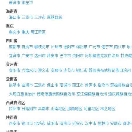
来宾市
崇左市
海南省
海口市
三亚市
三沙市
直辖县级
重庆
重庆市
重庆
两江新区
四川省
成都市
自贡市
攀枝花市
泸州市
德阳市
绵阳市
广元市
遂宁市
内江市
乐
宜宾市
广安市
达州市
雅安市
巴中市
资阳市
阿坝藏族羌族自治州
甘孜藏
贵州省
贵阳市
六盘水市
遵义市
安顺市
毕节市
铜仁市
黔西南布依族苗族自治州
云南省
昆明市
曲靖市
玉溪市
保山市
昭通市
丽江市
普洱市
临沧市
楚雄彝族自
大理白族自治州
德宏傣族景颇族自治州
怒江傈僳族自治州
迪庆藏族自治
西藏自治区
拉萨市
日喀则市
昌都市
山南地区
那曲地区
阿里地区
林芝地区
陕西省
西安市
铜川市
宝鸡市
咸阳市
渭南市
延安市
汉中市
榆林市
安康市
商洛