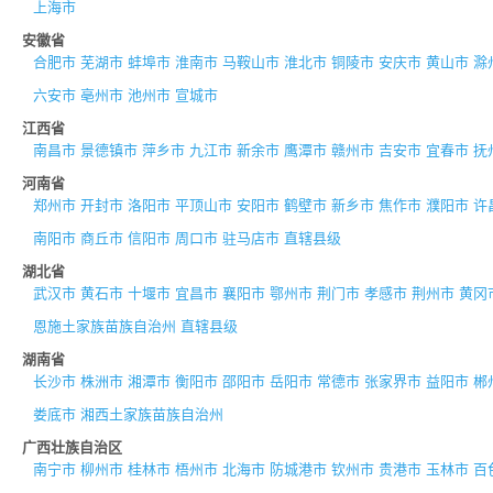
上海市
安徽省
合肥市
芜湖市
蚌埠市
淮南市
马鞍山市
淮北市
铜陵市
安庆市
黄山市
滁
六安市
亳州市
池州市
宣城市
江西省
南昌市
景德镇市
萍乡市
九江市
新余市
鹰潭市
赣州市
吉安市
宜春市
抚
河南省
郑州市
开封市
洛阳市
平顶山市
安阳市
鹤壁市
新乡市
焦作市
濮阳市
许
南阳市
商丘市
信阳市
周口市
驻马店市
直辖县级
湖北省
武汉市
黄石市
十堰市
宜昌市
襄阳市
鄂州市
荆门市
孝感市
荆州市
黄冈
恩施土家族苗族自治州
直辖县级
湖南省
长沙市
株洲市
湘潭市
衡阳市
邵阳市
岳阳市
常德市
张家界市
益阳市
郴
娄底市
湘西土家族苗族自治州
广西壮族自治区
南宁市
柳州市
桂林市
梧州市
北海市
防城港市
钦州市
贵港市
玉林市
百