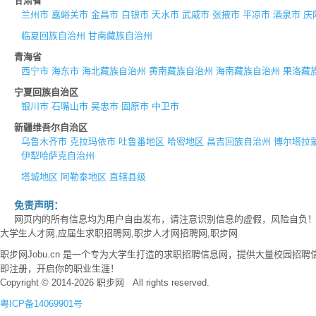
甘肃省
兰州市
嘉峪关市
金昌市
白银市
天水市
武威市
张掖市
平凉市
酒泉市
庆
临夏回族自治州
甘南藏族自治州
青海省
西宁市
海东市
海北藏族自治州
黄南藏族自治州
海南藏族自治州
果洛藏
宁夏回族自治区
银川市
石嘴山市
吴忠市
固原市
中卫市
新疆维吾尔自治区
乌鲁木齐市
克拉玛依市
吐鲁番地区
哈密地区
昌吉回族自治州
博尔塔拉
伊犁哈萨克自治州
塔城地区
阿勒泰地区
直辖县级
免责声明：
网页内的所有信息均为用户自由发布，请注意识别信息的虚假，风险自负
大学生人才网,应届生求职招聘网,职步人才网招聘网,职步网
职步网Jobu.cn 是一个专为大学生打造的求职招聘信息网，提供大量校园
即注册，开启你的职业生涯！
Copyright © 2014-2026 职步网 All rights reserved.
粤ICP备14069901号