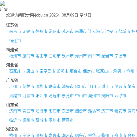
广告
欢迎访问职步网-jobu.cn 2026年08月09日 星期日
江苏省
南京市
无锡市
徐州市
常州市
苏州市
南通市
连云港市
淮安市
盐城市
扬
宿迁市
福建省
福州市
厦门市
莆田市
三明市
泉州市
漳州市
南平市
龙岩市
宁德市
河北省
石家庄市
唐山市
秦皇岛市
邯郸市
邢台市
保定市
张家口市
承德市
沧州
广东省
广州市
韶关市
深圳市
珠海市
汕头市
佛山市
江门市
湛江市
茂名市
肇庆
汕尾市
河源市
阳江市
清远市
东莞市
中山市
潮州市
揭阳市
云浮市
山东省
济南市
青岛市
淄博市
枣庄市
东营市
烟台市
潍坊市
济宁市
泰安市
威海
临沂市
德州市
聊城市
滨州市
菏泽市
浙江省
杭州市
宁波市
温州市
嘉兴市
湖州市
绍兴市
金华市
衢州市
舟山市
台州