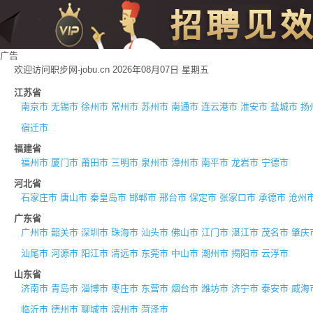
广告
欢迎访问职步网-jobu.cn 2026年08月07日 星期五
江苏省
南京市
无锡市
徐州市
常州市
苏州市
南通市
连云港市
淮安市
盐城市
扬
宿迁市
福建省
福州市
厦门市
莆田市
三明市
泉州市
漳州市
南平市
龙岩市
宁德市
河北省
石家庄市
唐山市
秦皇岛市
邯郸市
邢台市
保定市
张家口市
承德市
沧州
广东省
广州市
韶关市
深圳市
珠海市
汕头市
佛山市
江门市
湛江市
茂名市
肇庆
汕尾市
河源市
阳江市
清远市
东莞市
中山市
潮州市
揭阳市
云浮市
山东省
济南市
青岛市
淄博市
枣庄市
东营市
烟台市
潍坊市
济宁市
泰安市
威海
临沂市
德州市
聊城市
滨州市
菏泽市