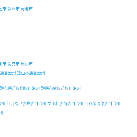
色市
贺州市
河池市
山市
南充市
眉山市
族自治州
凉山彝族自治州
黔东南苗族侗族自治州
黔南布依族苗族自治州
治州
红河哈尼族彝族自治州
文山壮族苗族自治州
西双版纳傣族自治州
州