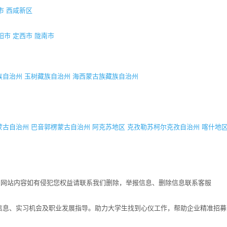
市
西咸新区
阳市
定西市
陇南市
族自治州
玉树藏族自治州
海西蒙古族藏族自治州
蒙古自治州
巴音郭楞蒙古自治州
阿克苏地区
克孜勒苏柯尔克孜自治州
喀什地
！网站内容如有侵犯您权益请联系我们删除，举报信息、删除信息联系客服
招聘信息、实习机会及职业发展指导。助力大学生找到心仪工作，帮助企业精准招