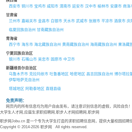
陕西省
西安市
铜川市
宝鸡市
咸阳市
渭南市
延安市
汉中市
榆林市
安康市
商洛
甘肃省
兰州市
嘉峪关市
金昌市
白银市
天水市
武威市
张掖市
平凉市
酒泉市
庆
临夏回族自治州
甘南藏族自治州
青海省
西宁市
海东市
海北藏族自治州
黄南藏族自治州
海南藏族自治州
果洛藏
宁夏回族自治区
银川市
石嘴山市
吴忠市
固原市
中卫市
新疆维吾尔自治区
乌鲁木齐市
克拉玛依市
吐鲁番地区
哈密地区
昌吉回族自治州
博尔塔拉
伊犁哈萨克自治州
塔城地区
阿勒泰地区
直辖县级
免责声明：
网页内的所有信息均为用户自由发布，请注意识别信息的虚假，风险自负
大学生人才网,应届生求职招聘网,职步人才网招聘网,职步网
职步网Jobu.cn 是一个专为大学生打造的求职招聘信息网，提供大量校园
Copyright © 2014-2026 职步网 All rights reserved.