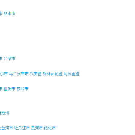
市
丽水市
市
吕梁市
尔市
乌兰察布市
兴安盟
锡林郭勒盟
阿拉善盟
市
盘锦市
铁岭市
自治州
七台河市
牡丹江市
黑河市
绥化市