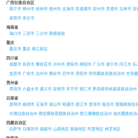
广西壮族自治区
南宁市
柳州市
桂林市
梧州市
北海市
防城港市
钦州市
贵港市
玉林市
百
来宾市
崇左市
海南省
海口市
三亚市
三沙市
直辖县级
重庆
重庆市
重庆
两江新区
四川省
成都市
自贡市
攀枝花市
泸州市
德阳市
绵阳市
广元市
遂宁市
内江市
乐
宜宾市
广安市
达州市
雅安市
巴中市
资阳市
阿坝藏族羌族自治州
甘孜藏
贵州省
贵阳市
六盘水市
遵义市
安顺市
毕节市
铜仁市
黔西南布依族苗族自治州
云南省
昆明市
曲靖市
玉溪市
保山市
昭通市
丽江市
普洱市
临沧市
楚雄彝族自
大理白族自治州
德宏傣族景颇族自治州
怒江傈僳族自治州
迪庆藏族自治
西藏自治区
拉萨市
日喀则市
昌都市
山南地区
那曲地区
阿里地区
林芝地区