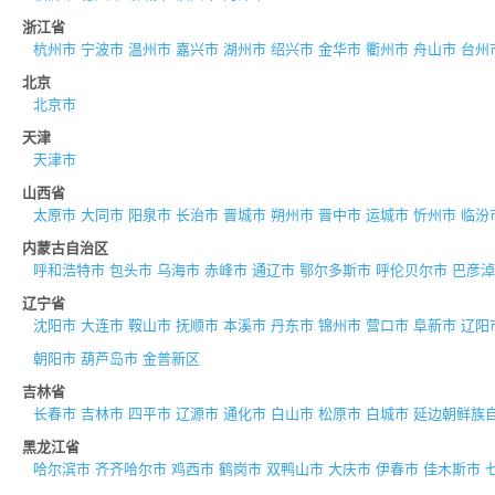
浙江省
杭州市
宁波市
温州市
嘉兴市
湖州市
绍兴市
金华市
衢州市
舟山市
台州
北京
北京市
天津
天津市
山西省
太原市
大同市
阳泉市
长治市
晋城市
朔州市
晋中市
运城市
忻州市
临汾
内蒙古自治区
呼和浩特市
包头市
乌海市
赤峰市
通辽市
鄂尔多斯市
呼伦贝尔市
巴彦淖
辽宁省
沈阳市
大连市
鞍山市
抚顺市
本溪市
丹东市
锦州市
营口市
阜新市
辽阳
朝阳市
葫芦岛市
金普新区
吉林省
长春市
吉林市
四平市
辽源市
通化市
白山市
松原市
白城市
延边朝鲜族
黑龙江省
哈尔滨市
齐齐哈尔市
鸡西市
鹤岗市
双鸭山市
大庆市
伊春市
佳木斯市