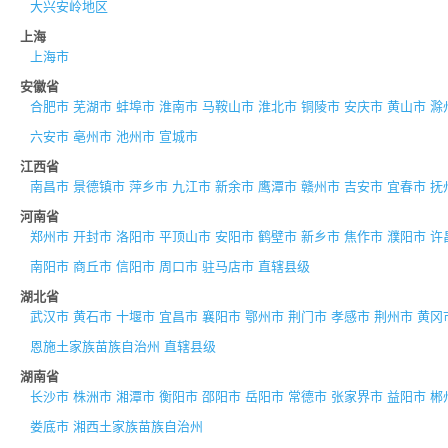
大兴安岭地区
上海
上海市
安徽省
合肥市
芜湖市
蚌埠市
淮南市
马鞍山市
淮北市
铜陵市
安庆市
黄山市
滁
六安市
亳州市
池州市
宣城市
江西省
南昌市
景德镇市
萍乡市
九江市
新余市
鹰潭市
赣州市
吉安市
宜春市
抚
河南省
郑州市
开封市
洛阳市
平顶山市
安阳市
鹤壁市
新乡市
焦作市
濮阳市
许
南阳市
商丘市
信阳市
周口市
驻马店市
直辖县级
湖北省
武汉市
黄石市
十堰市
宜昌市
襄阳市
鄂州市
荆门市
孝感市
荆州市
黄冈
恩施土家族苗族自治州
直辖县级
湖南省
长沙市
株洲市
湘潭市
衡阳市
邵阳市
岳阳市
常德市
张家界市
益阳市
郴
娄底市
湘西土家族苗族自治州