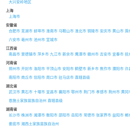
大兴安岭地区
上海
上海市
安徽省
合肥市
芜湖市
蚌埠市
淮南市
马鞍山市
淮北市
铜陵市
安庆市
黄山市
滁
六安市
亳州市
池州市
宣城市
江西省
南昌市
景德镇市
萍乡市
九江市
新余市
鹰潭市
赣州市
吉安市
宜春市
抚
河南省
郑州市
开封市
洛阳市
平顶山市
安阳市
鹤壁市
新乡市
焦作市
濮阳市
许
南阳市
商丘市
信阳市
周口市
驻马店市
直辖县级
湖北省
武汉市
黄石市
十堰市
宜昌市
襄阳市
鄂州市
荆门市
孝感市
荆州市
黄冈
恩施土家族苗族自治州
直辖县级
湖南省
长沙市
株洲市
湘潭市
衡阳市
邵阳市
岳阳市
常德市
张家界市
益阳市
郴
娄底市
湘西土家族苗族自治州