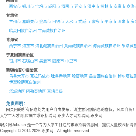
陕西省
西安市
铜川市
宝鸡市
咸阳市
渭南市
延安市
汉中市
榆林市
安康市
商洛
甘肃省
兰州市
嘉峪关市
金昌市
白银市
天水市
武威市
张掖市
平凉市
酒泉市
庆
临夏回族自治州
甘南藏族自治州
青海省
西宁市
海东市
海北藏族自治州
黄南藏族自治州
海南藏族自治州
果洛藏
宁夏回族自治区
银川市
石嘴山市
吴忠市
固原市
中卫市
新疆维吾尔自治区
乌鲁木齐市
克拉玛依市
吐鲁番地区
哈密地区
昌吉回族自治州
博尔塔拉
伊犁哈萨克自治州
塔城地区
阿勒泰地区
直辖县级
免责声明：
网页内的所有信息均为用户自由发布，请注意识别信息的虚假，风险自负
大学生人才网,应届生求职招聘网,职步人才网招聘网,职步网
职步网Jobu.cn 是一个专为大学生打造的求职招聘信息网，提供大量校园
Copyright © 2014-2026 职步网 All rights reserved.