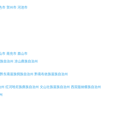
色市
贺州市
河池市
山市
南充市
眉山市
族自治州
凉山彝族自治州
黔东南苗族侗族自治州
黔南布依族苗族自治州
治州
红河哈尼族彝族自治州
文山壮族苗族自治州
西双版纳傣族自治州
州