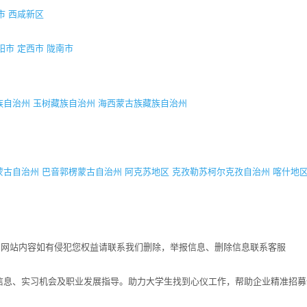
市
西咸新区
阳市
定西市
陇南市
族自治州
玉树藏族自治州
海西蒙古族藏族自治州
蒙古自治州
巴音郭楞蒙古自治州
阿克苏地区
克孜勒苏柯尔克孜自治州
喀什地
！网站内容如有侵犯您权益请联系我们删除，举报信息、删除信息联系客服
招聘信息、实习机会及职业发展指导。助力大学生找到心仪工作，帮助企业精准招