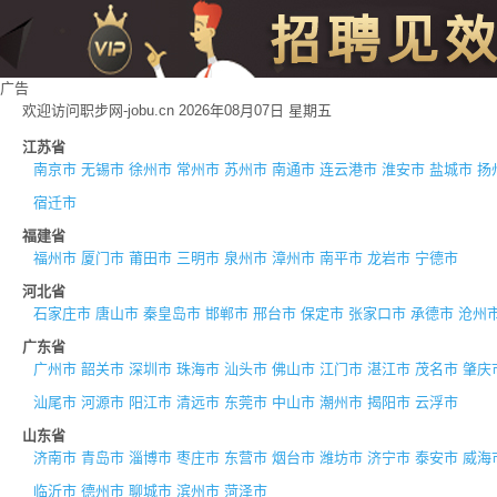
广告
欢迎访问职步网-jobu.cn 2026年08月07日 星期五
江苏省
南京市
无锡市
徐州市
常州市
苏州市
南通市
连云港市
淮安市
盐城市
扬
宿迁市
福建省
福州市
厦门市
莆田市
三明市
泉州市
漳州市
南平市
龙岩市
宁德市
河北省
石家庄市
唐山市
秦皇岛市
邯郸市
邢台市
保定市
张家口市
承德市
沧州
广东省
广州市
韶关市
深圳市
珠海市
汕头市
佛山市
江门市
湛江市
茂名市
肇庆
汕尾市
河源市
阳江市
清远市
东莞市
中山市
潮州市
揭阳市
云浮市
山东省
济南市
青岛市
淄博市
枣庄市
东营市
烟台市
潍坊市
济宁市
泰安市
威海
临沂市
德州市
聊城市
滨州市
菏泽市