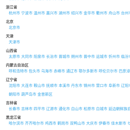
浙江省
杭州市
宁波市
温州市
嘉兴市
湖州市
绍兴市
金华市
衢州市
舟山市
台州
北京
北京市
天津
天津市
山西省
太原市
大同市
阳泉市
长治市
晋城市
朔州市
晋中市
运城市
忻州市
临汾
内蒙古自治区
呼和浩特市
包头市
乌海市
赤峰市
通辽市
鄂尔多斯市
呼伦贝尔市
巴彦淖
辽宁省
沈阳市
大连市
鞍山市
抚顺市
本溪市
丹东市
锦州市
营口市
阜新市
辽阳
朝阳市
葫芦岛市
金普新区
吉林省
长春市
吉林市
四平市
辽源市
通化市
白山市
松原市
白城市
延边朝鲜族
黑龙江省
哈尔滨市
齐齐哈尔市
鸡西市
鹤岗市
双鸭山市
大庆市
伊春市
佳木斯市