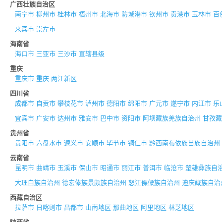
广西壮族自治区
南宁市
柳州市
桂林市
梧州市
北海市
防城港市
钦州市
贵港市
玉林市
百
来宾市
崇左市
海南省
海口市
三亚市
三沙市
直辖县级
重庆
重庆市
重庆
两江新区
四川省
成都市
自贡市
攀枝花市
泸州市
德阳市
绵阳市
广元市
遂宁市
内江市
乐
宜宾市
广安市
达州市
雅安市
巴中市
资阳市
阿坝藏族羌族自治州
甘孜藏
贵州省
贵阳市
六盘水市
遵义市
安顺市
毕节市
铜仁市
黔西南布依族苗族自治州
云南省
昆明市
曲靖市
玉溪市
保山市
昭通市
丽江市
普洱市
临沧市
楚雄彝族自
大理白族自治州
德宏傣族景颇族自治州
怒江傈僳族自治州
迪庆藏族自治
西藏自治区
拉萨市
日喀则市
昌都市
山南地区
那曲地区
阿里地区
林芝地区