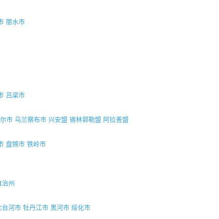
市
丽水市
市
吕梁市
尔市
乌兰察布市
兴安盟
锡林郭勒盟
阿拉善盟
市
盘锦市
铁岭市
自治州
七台河市
牡丹江市
黑河市
绥化市