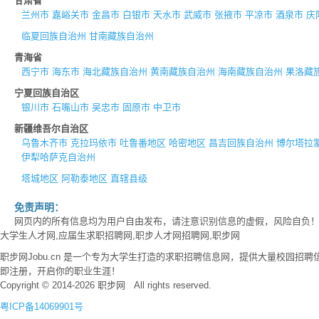
甘肃省
兰州市
嘉峪关市
金昌市
白银市
天水市
武威市
张掖市
平凉市
酒泉市
庆
临夏回族自治州
甘南藏族自治州
青海省
西宁市
海东市
海北藏族自治州
黄南藏族自治州
海南藏族自治州
果洛藏
宁夏回族自治区
银川市
石嘴山市
吴忠市
固原市
中卫市
新疆维吾尔自治区
乌鲁木齐市
克拉玛依市
吐鲁番地区
哈密地区
昌吉回族自治州
博尔塔拉
伊犁哈萨克自治州
塔城地区
阿勒泰地区
直辖县级
免责声明：
网页内的所有信息均为用户自由发布，请注意识别信息的虚假，风险自负
大学生人才网,应届生求职招聘网,职步人才网招聘网,职步网
职步网Jobu.cn 是一个专为大学生打造的求职招聘信息网，提供大量校园
即注册，开启你的职业生涯！
Copyright © 2014-2026 职步网 All rights reserved.
粤ICP备14069901号