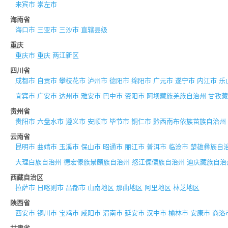
来宾市
崇左市
海南省
海口市
三亚市
三沙市
直辖县级
重庆
重庆市
重庆
两江新区
四川省
成都市
自贡市
攀枝花市
泸州市
德阳市
绵阳市
广元市
遂宁市
内江市
乐
宜宾市
广安市
达州市
雅安市
巴中市
资阳市
阿坝藏族羌族自治州
甘孜藏
贵州省
贵阳市
六盘水市
遵义市
安顺市
毕节市
铜仁市
黔西南布依族苗族自治州
云南省
昆明市
曲靖市
玉溪市
保山市
昭通市
丽江市
普洱市
临沧市
楚雄彝族自
大理白族自治州
德宏傣族景颇族自治州
怒江傈僳族自治州
迪庆藏族自治
西藏自治区
拉萨市
日喀则市
昌都市
山南地区
那曲地区
阿里地区
林芝地区
陕西省
西安市
铜川市
宝鸡市
咸阳市
渭南市
延安市
汉中市
榆林市
安康市
商洛