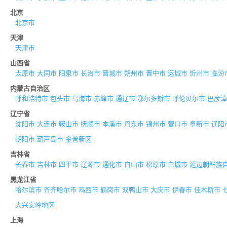
北京
北京市
天津
天津市
山西省
太原市
大同市
阳泉市
长治市
晋城市
朔州市
晋中市
运城市
忻州市
临汾
内蒙古自治区
呼和浩特市
包头市
乌海市
赤峰市
通辽市
鄂尔多斯市
呼伦贝尔市
巴彦淖
辽宁省
沈阳市
大连市
鞍山市
抚顺市
本溪市
丹东市
锦州市
营口市
阜新市
辽阳
朝阳市
葫芦岛市
金普新区
吉林省
长春市
吉林市
四平市
辽源市
通化市
白山市
松原市
白城市
延边朝鲜族
黑龙江省
哈尔滨市
齐齐哈尔市
鸡西市
鹤岗市
双鸭山市
大庆市
伊春市
佳木斯市
大兴安岭地区
上海