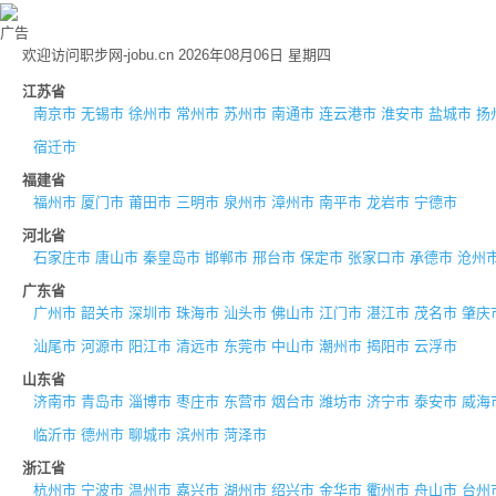
广告
欢迎访问职步网-jobu.cn 2026年08月06日 星期四
江苏省
南京市
无锡市
徐州市
常州市
苏州市
南通市
连云港市
淮安市
盐城市
扬
宿迁市
福建省
福州市
厦门市
莆田市
三明市
泉州市
漳州市
南平市
龙岩市
宁德市
河北省
石家庄市
唐山市
秦皇岛市
邯郸市
邢台市
保定市
张家口市
承德市
沧州
广东省
广州市
韶关市
深圳市
珠海市
汕头市
佛山市
江门市
湛江市
茂名市
肇庆
汕尾市
河源市
阳江市
清远市
东莞市
中山市
潮州市
揭阳市
云浮市
山东省
济南市
青岛市
淄博市
枣庄市
东营市
烟台市
潍坊市
济宁市
泰安市
威海
临沂市
德州市
聊城市
滨州市
菏泽市
浙江省
杭州市
宁波市
温州市
嘉兴市
湖州市
绍兴市
金华市
衢州市
舟山市
台州