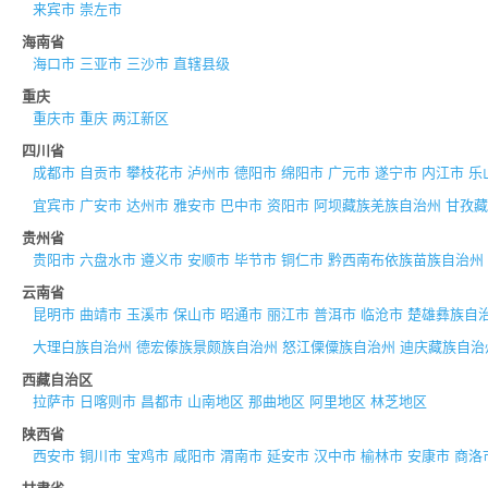
来宾市
崇左市
海南省
海口市
三亚市
三沙市
直辖县级
重庆
重庆市
重庆
两江新区
四川省
成都市
自贡市
攀枝花市
泸州市
德阳市
绵阳市
广元市
遂宁市
内江市
乐
宜宾市
广安市
达州市
雅安市
巴中市
资阳市
阿坝藏族羌族自治州
甘孜藏
贵州省
贵阳市
六盘水市
遵义市
安顺市
毕节市
铜仁市
黔西南布依族苗族自治州
云南省
昆明市
曲靖市
玉溪市
保山市
昭通市
丽江市
普洱市
临沧市
楚雄彝族自
大理白族自治州
德宏傣族景颇族自治州
怒江傈僳族自治州
迪庆藏族自治
西藏自治区
拉萨市
日喀则市
昌都市
山南地区
那曲地区
阿里地区
林芝地区
陕西省
西安市
铜川市
宝鸡市
咸阳市
渭南市
延安市
汉中市
榆林市
安康市
商洛