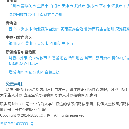
甘肃省
兰州市
嘉峪关市
金昌市
白银市
天水市
武威市
张掖市
平凉市
酒泉市
庆
临夏回族自治州
甘南藏族自治州
青海省
西宁市
海东市
海北藏族自治州
黄南藏族自治州
海南藏族自治州
果洛藏
宁夏回族自治区
银川市
石嘴山市
吴忠市
固原市
中卫市
新疆维吾尔自治区
乌鲁木齐市
克拉玛依市
吐鲁番地区
哈密地区
昌吉回族自治州
博尔塔拉
伊犁哈萨克自治州
塔城地区
阿勒泰地区
直辖县级
免责声明：
网页内的所有信息均为用户自由发布，请注意识别信息的虚假，风险自负
大学生人才网,应届生求职招聘网,职步人才网招聘网,职步网
职步网Jobu.cn 是一个专为大学生打造的求职招聘信息网，提供大量校园
即注册，开启你的职业生涯！
Copyright © 2014-2026 职步网 All rights reserved.
粤ICP备14069901号