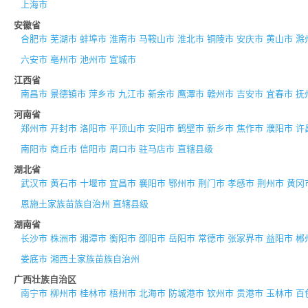
上海市
安徽省
合肥市
芜湖市
蚌埠市
淮南市
马鞍山市
淮北市
铜陵市
安庆市
黄山市
滁
六安市
亳州市
池州市
宣城市
江西省
南昌市
景德镇市
萍乡市
九江市
新余市
鹰潭市
赣州市
吉安市
宜春市
抚
河南省
郑州市
开封市
洛阳市
平顶山市
安阳市
鹤壁市
新乡市
焦作市
濮阳市
许
南阳市
商丘市
信阳市
周口市
驻马店市
直辖县级
湖北省
武汉市
黄石市
十堰市
宜昌市
襄阳市
鄂州市
荆门市
孝感市
荆州市
黄冈
恩施土家族苗族自治州
直辖县级
湖南省
长沙市
株洲市
湘潭市
衡阳市
邵阳市
岳阳市
常德市
张家界市
益阳市
郴
娄底市
湘西土家族苗族自治州
广西壮族自治区
南宁市
柳州市
桂林市
梧州市
北海市
防城港市
钦州市
贵港市
玉林市
百