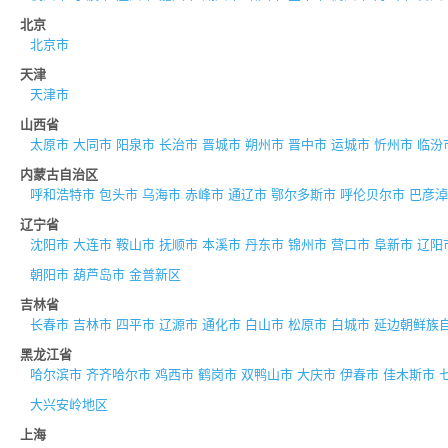
北京
北京市
天津
天津市
山西省
太原市
大同市
阳泉市
长治市
晋城市
朔州市
晋中市
运城市
忻州市
临汾
内蒙古自治区
呼和浩特市
包头市
乌海市
赤峰市
通辽市
鄂尔多斯市
呼伦贝尔市
巴彦淖
辽宁省
沈阳市
大连市
鞍山市
抚顺市
本溪市
丹东市
锦州市
营口市
阜新市
辽阳
朝阳市
葫芦岛市
金普新区
吉林省
长春市
吉林市
四平市
辽源市
通化市
白山市
松原市
白城市
延边朝鲜族
黑龙江省
哈尔滨市
齐齐哈尔市
鸡西市
鹤岗市
双鸭山市
大庆市
伊春市
佳木斯市
大兴安岭地区
上海