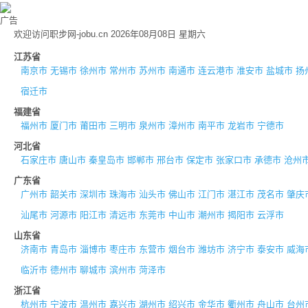
广告
欢迎访问职步网-jobu.cn 2026年08月08日 星期六
江苏省
南京市
无锡市
徐州市
常州市
苏州市
南通市
连云港市
淮安市
盐城市
扬
宿迁市
福建省
福州市
厦门市
莆田市
三明市
泉州市
漳州市
南平市
龙岩市
宁德市
河北省
石家庄市
唐山市
秦皇岛市
邯郸市
邢台市
保定市
张家口市
承德市
沧州
广东省
广州市
韶关市
深圳市
珠海市
汕头市
佛山市
江门市
湛江市
茂名市
肇庆
汕尾市
河源市
阳江市
清远市
东莞市
中山市
潮州市
揭阳市
云浮市
山东省
济南市
青岛市
淄博市
枣庄市
东营市
烟台市
潍坊市
济宁市
泰安市
威海
临沂市
德州市
聊城市
滨州市
菏泽市
浙江省
杭州市
宁波市
温州市
嘉兴市
湖州市
绍兴市
金华市
衢州市
舟山市
台州