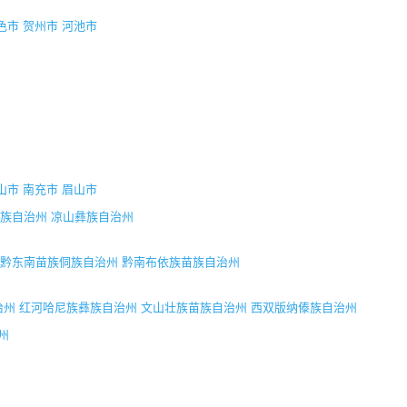
色市
贺州市
河池市
山市
南充市
眉山市
族自治州
凉山彝族自治州
黔东南苗族侗族自治州
黔南布依族苗族自治州
治州
红河哈尼族彝族自治州
文山壮族苗族自治州
西双版纳傣族自治州
州