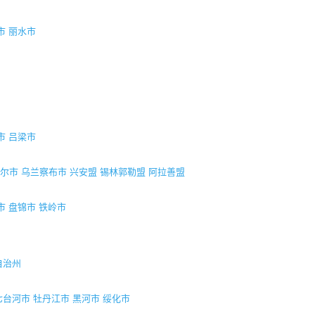
市
丽水市
市
吕梁市
尔市
乌兰察布市
兴安盟
锡林郭勒盟
阿拉善盟
市
盘锦市
铁岭市
自治州
七台河市
牡丹江市
黑河市
绥化市