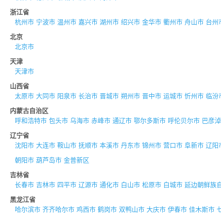
浙江省
杭州市
宁波市
温州市
嘉兴市
湖州市
绍兴市
金华市
衢州市
舟山市
台州
北京
北京市
天津
天津市
山西省
太原市
大同市
阳泉市
长治市
晋城市
朔州市
晋中市
运城市
忻州市
临汾
内蒙古自治区
呼和浩特市
包头市
乌海市
赤峰市
通辽市
鄂尔多斯市
呼伦贝尔市
巴彦淖
辽宁省
沈阳市
大连市
鞍山市
抚顺市
本溪市
丹东市
锦州市
营口市
阜新市
辽阳
朝阳市
葫芦岛市
金普新区
吉林省
长春市
吉林市
四平市
辽源市
通化市
白山市
松原市
白城市
延边朝鲜族
黑龙江省
哈尔滨市
齐齐哈尔市
鸡西市
鹤岗市
双鸭山市
大庆市
伊春市
佳木斯市