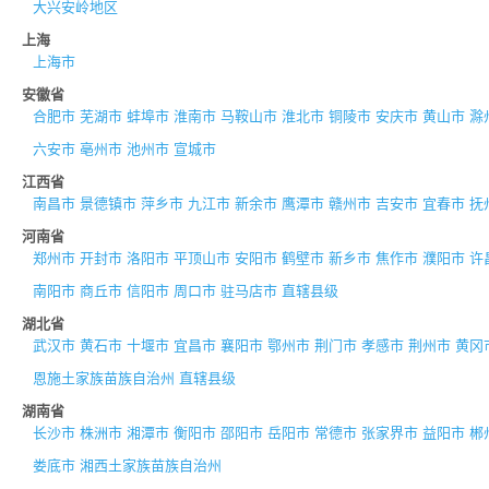
大兴安岭地区
上海
上海市
安徽省
合肥市
芜湖市
蚌埠市
淮南市
马鞍山市
淮北市
铜陵市
安庆市
黄山市
滁
六安市
亳州市
池州市
宣城市
江西省
南昌市
景德镇市
萍乡市
九江市
新余市
鹰潭市
赣州市
吉安市
宜春市
抚
河南省
郑州市
开封市
洛阳市
平顶山市
安阳市
鹤壁市
新乡市
焦作市
濮阳市
许
南阳市
商丘市
信阳市
周口市
驻马店市
直辖县级
湖北省
武汉市
黄石市
十堰市
宜昌市
襄阳市
鄂州市
荆门市
孝感市
荆州市
黄冈
恩施土家族苗族自治州
直辖县级
湖南省
长沙市
株洲市
湘潭市
衡阳市
邵阳市
岳阳市
常德市
张家界市
益阳市
郴
娄底市
湘西土家族苗族自治州