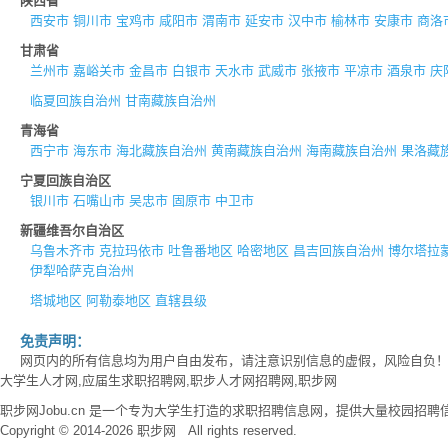
陕西省
西安市
铜川市
宝鸡市
咸阳市
渭南市
延安市
汉中市
榆林市
安康市
商洛
甘肃省
兰州市
嘉峪关市
金昌市
白银市
天水市
武威市
张掖市
平凉市
酒泉市
庆
临夏回族自治州
甘南藏族自治州
青海省
西宁市
海东市
海北藏族自治州
黄南藏族自治州
海南藏族自治州
果洛藏
宁夏回族自治区
银川市
石嘴山市
吴忠市
固原市
中卫市
新疆维吾尔自治区
乌鲁木齐市
克拉玛依市
吐鲁番地区
哈密地区
昌吉回族自治州
博尔塔拉
伊犁哈萨克自治州
塔城地区
阿勒泰地区
直辖县级
免责声明：
网页内的所有信息均为用户自由发布，请注意识别信息的虚假，风险自负
大学生人才网,应届生求职招聘网,职步人才网招聘网,职步网
职步网Jobu.cn 是一个专为大学生打造的求职招聘信息网，提供大量校园
Copyright © 2014-2026 职步网 All rights reserved.