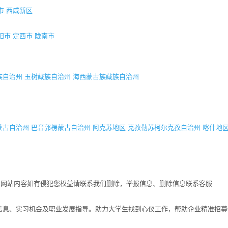
市
西咸新区
阳市
定西市
陇南市
族自治州
玉树藏族自治州
海西蒙古族藏族自治州
蒙古自治州
巴音郭楞蒙古自治州
阿克苏地区
克孜勒苏柯尔克孜自治州
喀什地
！网站内容如有侵犯您权益请联系我们删除，举报信息、删除信息联系客服
招聘信息、实习机会及职业发展指导。助力大学生找到心仪工作，帮助企业精准招