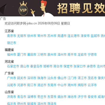
广告
欢迎访问职步网-jobu.cn 2026年08月09日 星期日
江苏省
南京市
无锡市
徐州市
常州市
苏州市
南通市
连云港市
淮安市
盐城市
扬
宿迁市
福建省
福州市
厦门市
莆田市
三明市
泉州市
漳州市
南平市
龙岩市
宁德市
河北省
石家庄市
唐山市
秦皇岛市
邯郸市
邢台市
保定市
张家口市
承德市
沧州
广东省
广州市
韶关市
深圳市
珠海市
汕头市
佛山市
江门市
湛江市
茂名市
肇庆
汕尾市
河源市
阳江市
清远市
东莞市
中山市
潮州市
揭阳市
云浮市
山东省
济南市
青岛市
淄博市
枣庄市
东营市
烟台市
潍坊市
济宁市
泰安市
威海
临沂市
德州市
聊城市
滨州市
菏泽市