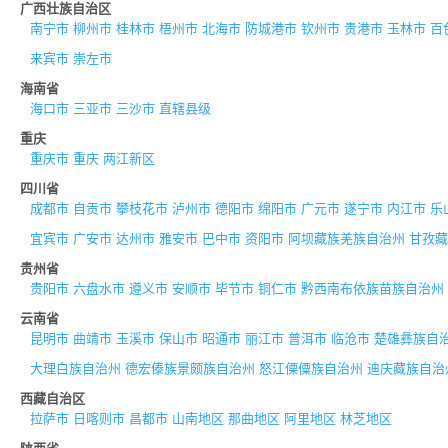
广西壮族自治区
南宁市
柳州市
桂林市
梧州市
北海市
防城港市
钦州市
贵港市
玉林市
百
来宾市
崇左市
海南省
海口市
三亚市
三沙市
直辖县级
重庆
重庆市
重庆
两江新区
四川省
成都市
自贡市
攀枝花市
泸州市
德阳市
绵阳市
广元市
遂宁市
内江市
乐
宜宾市
广安市
达州市
雅安市
巴中市
资阳市
阿坝藏族羌族自治州
甘孜藏
贵州省
贵阳市
六盘水市
遵义市
安顺市
毕节市
铜仁市
黔西南布依族苗族自治州
云南省
昆明市
曲靖市
玉溪市
保山市
昭通市
丽江市
普洱市
临沧市
楚雄彝族自
大理白族自治州
德宏傣族景颇族自治州
怒江傈僳族自治州
迪庆藏族自治
西藏自治区
拉萨市
日喀则市
昌都市
山南地区
那曲地区
阿里地区
林芝地区