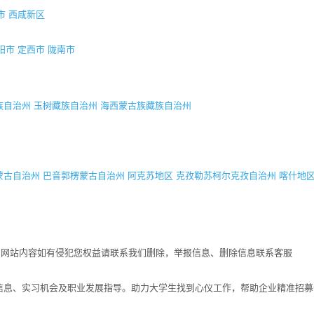
市
西咸新区
阳市
定西市
陇南市
族自治州
玉树藏族自治州
海西蒙古族藏族自治州
蒙古自治州
巴音郭楞蒙古自治州
阿克苏地区
克孜勒苏柯尔克孜自治州
喀什地
！网站内容如有侵犯您权益请联系我们删除，举报信息、删除信息联系客服
招聘信息、实习机会及职业发展指导。助力大学生找到心仪工作，帮助企业精准招