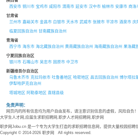
陕西省
西安市
铜川市
宝鸡市
咸阳市
渭南市
延安市
汉中市
榆林市
安康市
商洛
甘肃省
兰州市
嘉峪关市
金昌市
白银市
天水市
武威市
张掖市
平凉市
酒泉市
庆
临夏回族自治州
甘南藏族自治州
青海省
西宁市
海东市
海北藏族自治州
黄南藏族自治州
海南藏族自治州
果洛藏
宁夏回族自治区
银川市
石嘴山市
吴忠市
固原市
中卫市
新疆维吾尔自治区
乌鲁木齐市
克拉玛依市
吐鲁番地区
哈密地区
昌吉回族自治州
博尔塔拉
伊犁哈萨克自治州
塔城地区
阿勒泰地区
直辖县级
免责声明：
网页内的所有信息均为用户自由发布，请注意识别信息的虚假，风险自负
大学生人才网,应届生求职招聘网,职步人才网招聘网,职步网
职步网Jobu.cn 是一个专为大学生打造的求职招聘信息网，提供大量校园
Copyright © 2014-2026 职步网 All rights reserved.