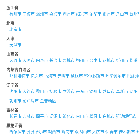
浙江省
杭州市
宁波市
温州市
嘉兴市
湖州市
绍兴市
金华市
衢州市
舟山市
台州
北京
北京市
天津
天津市
山西省
太原市
大同市
阳泉市
长治市
晋城市
朔州市
晋中市
运城市
忻州市
临汾
内蒙古自治区
呼和浩特市
包头市
乌海市
赤峰市
通辽市
鄂尔多斯市
呼伦贝尔市
巴彦淖
辽宁省
沈阳市
大连市
鞍山市
抚顺市
本溪市
丹东市
锦州市
营口市
阜新市
辽阳
朝阳市
葫芦岛市
金普新区
吉林省
长春市
吉林市
四平市
辽源市
通化市
白山市
松原市
白城市
延边朝鲜族
黑龙江省
哈尔滨市
齐齐哈尔市
鸡西市
鹤岗市
双鸭山市
大庆市
伊春市
佳木斯市