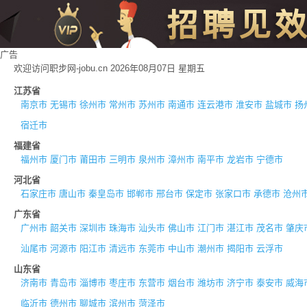
广告
欢迎访问职步网-jobu.cn 2026年08月07日 星期五
江苏省
南京市
无锡市
徐州市
常州市
苏州市
南通市
连云港市
淮安市
盐城市
扬
宿迁市
福建省
福州市
厦门市
莆田市
三明市
泉州市
漳州市
南平市
龙岩市
宁德市
河北省
石家庄市
唐山市
秦皇岛市
邯郸市
邢台市
保定市
张家口市
承德市
沧州
广东省
广州市
韶关市
深圳市
珠海市
汕头市
佛山市
江门市
湛江市
茂名市
肇庆
汕尾市
河源市
阳江市
清远市
东莞市
中山市
潮州市
揭阳市
云浮市
山东省
济南市
青岛市
淄博市
枣庄市
东营市
烟台市
潍坊市
济宁市
泰安市
威海
临沂市
德州市
聊城市
滨州市
菏泽市