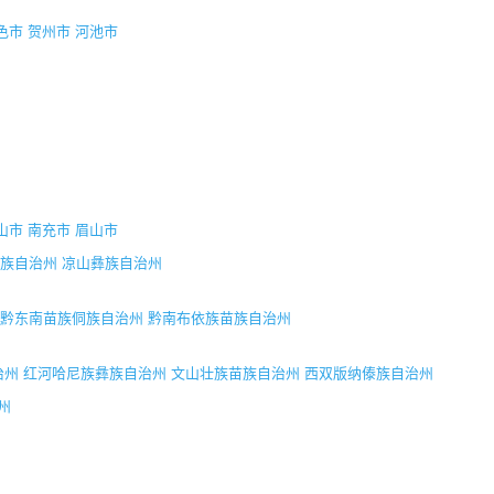
色市
贺州市
河池市
山市
南充市
眉山市
族自治州
凉山彝族自治州
黔东南苗族侗族自治州
黔南布依族苗族自治州
治州
红河哈尼族彝族自治州
文山壮族苗族自治州
西双版纳傣族自治州
州