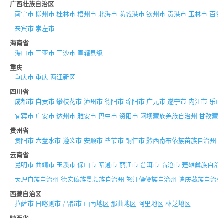
广西壮族自治区
南宁市
柳州市
桂林市
梧州市
北海市
防城港市
钦州市
贵港市
玉林市
百
来宾市
崇左市
海南省
海口市
三亚市
三沙市
直辖县级
重庆
重庆市
重庆
两江新区
四川省
成都市
自贡市
攀枝花市
泸州市
德阳市
绵阳市
广元市
遂宁市
内江市
乐
宜宾市
广安市
达州市
雅安市
巴中市
资阳市
阿坝藏族羌族自治州
甘孜藏
贵州省
贵阳市
六盘水市
遵义市
安顺市
毕节市
铜仁市
黔西南布依族苗族自治州
云南省
昆明市
曲靖市
玉溪市
保山市
昭通市
丽江市
普洱市
临沧市
楚雄彝族自
大理白族自治州
德宏傣族景颇族自治州
怒江傈僳族自治州
迪庆藏族自治
西藏自治区
拉萨市
日喀则市
昌都市
山南地区
那曲地区
阿里地区
林芝地区