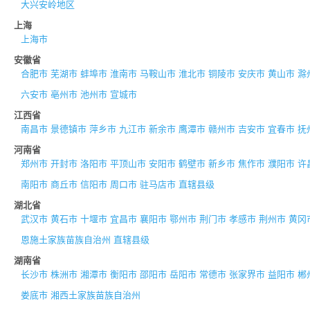
大兴安岭地区
上海
上海市
安徽省
合肥市
芜湖市
蚌埠市
淮南市
马鞍山市
淮北市
铜陵市
安庆市
黄山市
滁
六安市
亳州市
池州市
宣城市
江西省
南昌市
景德镇市
萍乡市
九江市
新余市
鹰潭市
赣州市
吉安市
宜春市
抚
河南省
郑州市
开封市
洛阳市
平顶山市
安阳市
鹤壁市
新乡市
焦作市
濮阳市
许
南阳市
商丘市
信阳市
周口市
驻马店市
直辖县级
湖北省
武汉市
黄石市
十堰市
宜昌市
襄阳市
鄂州市
荆门市
孝感市
荆州市
黄冈
恩施土家族苗族自治州
直辖县级
湖南省
长沙市
株洲市
湘潭市
衡阳市
邵阳市
岳阳市
常德市
张家界市
益阳市
郴
娄底市
湘西土家族苗族自治州