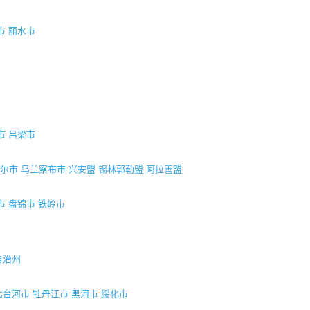
市
丽水市
市
吕梁市
尔市
乌兰察布市
兴安盟
锡林郭勒盟
阿拉善盟
市
盘锦市
铁岭市
自治州
七台河市
牡丹江市
黑河市
绥化市