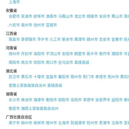
上海市
安徽省
合肥市
芜湖市
蚌埠市
淮南市
马鞍山市
淮北市
铜陵市
安庆市
黄山市
滁
六安市
亳州市
池州市
宣城市
江西省
南昌市
景德镇市
萍乡市
九江市
新余市
鹰潭市
赣州市
吉安市
宜春市
抚
河南省
郑州市
开封市
洛阳市
平顶山市
安阳市
鹤壁市
新乡市
焦作市
濮阳市
许
南阳市
商丘市
信阳市
周口市
驻马店市
直辖县级
湖北省
武汉市
黄石市
十堰市
宜昌市
襄阳市
鄂州市
荆门市
孝感市
荆州市
黄冈
恩施土家族苗族自治州
直辖县级
湖南省
长沙市
株洲市
湘潭市
衡阳市
邵阳市
岳阳市
常德市
张家界市
益阳市
郴
娄底市
湘西土家族苗族自治州
广西壮族自治区
南宁市
柳州市
桂林市
梧州市
北海市
防城港市
钦州市
贵港市
玉林市
百