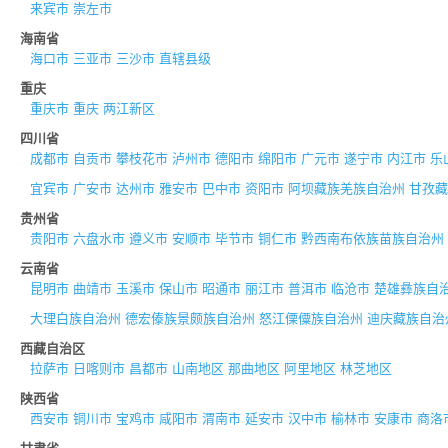
来宾市
崇左市
海南省
海口市
三亚市
三沙市
直辖县级
重庆
重庆市
重庆
两江新区
四川省
成都市
自贡市
攀枝花市
泸州市
德阳市
绵阳市
广元市
遂宁市
内江市
乐
宜宾市
广安市
达州市
雅安市
巴中市
资阳市
阿坝藏族羌族自治州
甘孜藏
贵州省
贵阳市
六盘水市
遵义市
安顺市
毕节市
铜仁市
黔西南布依族苗族自治州
云南省
昆明市
曲靖市
玉溪市
保山市
昭通市
丽江市
普洱市
临沧市
楚雄彝族自
大理白族自治州
德宏傣族景颇族自治州
怒江傈僳族自治州
迪庆藏族自治
西藏自治区
拉萨市
日喀则市
昌都市
山南地区
那曲地区
阿里地区
林芝地区
陕西省
西安市
铜川市
宝鸡市
咸阳市
渭南市
延安市
汉中市
榆林市
安康市
商洛