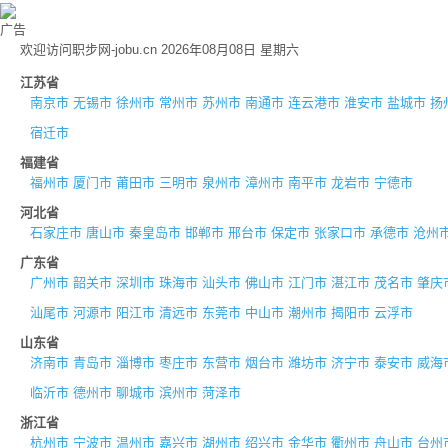
广告
欢迎访问职步网-jobu.cn 2026年08月08日 星期六
江苏省
南京市
无锡市
徐州市
常州市
苏州市
南通市
连云港市
淮安市
盐城市
扬
宿迁市
福建省
福州市
厦门市
莆田市
三明市
泉州市
漳州市
南平市
龙岩市
宁德市
河北省
石家庄市
唐山市
秦皇岛市
邯郸市
邢台市
保定市
张家口市
承德市
沧州
广东省
广州市
韶关市
深圳市
珠海市
汕头市
佛山市
江门市
湛江市
茂名市
肇庆
汕尾市
河源市
阳江市
清远市
东莞市
中山市
潮州市
揭阳市
云浮市
山东省
济南市
青岛市
淄博市
枣庄市
东营市
烟台市
潍坊市
济宁市
泰安市
威海
临沂市
德州市
聊城市
滨州市
菏泽市
浙江省
杭州市
宁波市
温州市
嘉兴市
湖州市
绍兴市
金华市
衢州市
舟山市
台州