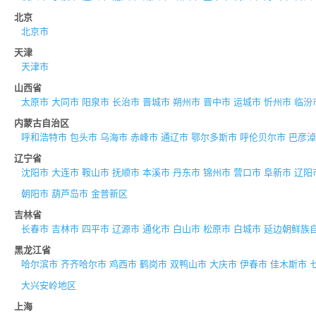
北京
北京市
天津
天津市
山西省
太原市
大同市
阳泉市
长治市
晋城市
朔州市
晋中市
运城市
忻州市
临汾
内蒙古自治区
呼和浩特市
包头市
乌海市
赤峰市
通辽市
鄂尔多斯市
呼伦贝尔市
巴彦淖
辽宁省
沈阳市
大连市
鞍山市
抚顺市
本溪市
丹东市
锦州市
营口市
阜新市
辽阳
朝阳市
葫芦岛市
金普新区
吉林省
长春市
吉林市
四平市
辽源市
通化市
白山市
松原市
白城市
延边朝鲜族
黑龙江省
哈尔滨市
齐齐哈尔市
鸡西市
鹤岗市
双鸭山市
大庆市
伊春市
佳木斯市
大兴安岭地区
上海