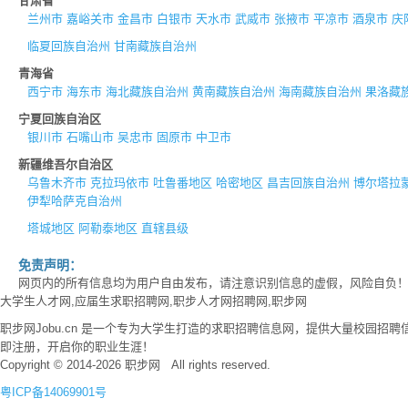
甘肃省
兰州市
嘉峪关市
金昌市
白银市
天水市
武威市
张掖市
平凉市
酒泉市
庆
临夏回族自治州
甘南藏族自治州
青海省
西宁市
海东市
海北藏族自治州
黄南藏族自治州
海南藏族自治州
果洛藏
宁夏回族自治区
银川市
石嘴山市
吴忠市
固原市
中卫市
新疆维吾尔自治区
乌鲁木齐市
克拉玛依市
吐鲁番地区
哈密地区
昌吉回族自治州
博尔塔拉
伊犁哈萨克自治州
塔城地区
阿勒泰地区
直辖县级
免责声明：
网页内的所有信息均为用户自由发布，请注意识别信息的虚假，风险自负
大学生人才网,应届生求职招聘网,职步人才网招聘网,职步网
职步网Jobu.cn 是一个专为大学生打造的求职招聘信息网，提供大量校园
即注册，开启你的职业生涯！
Copyright © 2014-2026 职步网 All rights reserved.
粤ICP备14069901号