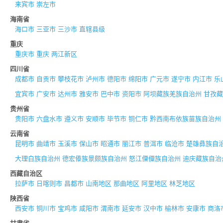
来宾市
崇左市
海南省
海口市
三亚市
三沙市
直辖县级
重庆
重庆市
重庆
两江新区
四川省
成都市
自贡市
攀枝花市
泸州市
德阳市
绵阳市
广元市
遂宁市
内江市
乐
宜宾市
广安市
达州市
雅安市
巴中市
资阳市
阿坝藏族羌族自治州
甘孜藏
贵州省
贵阳市
六盘水市
遵义市
安顺市
毕节市
铜仁市
黔西南布依族苗族自治州
云南省
昆明市
曲靖市
玉溪市
保山市
昭通市
丽江市
普洱市
临沧市
楚雄彝族自
大理白族自治州
德宏傣族景颇族自治州
怒江傈僳族自治州
迪庆藏族自治
西藏自治区
拉萨市
日喀则市
昌都市
山南地区
那曲地区
阿里地区
林芝地区
陕西省
西安市
铜川市
宝鸡市
咸阳市
渭南市
延安市
汉中市
榆林市
安康市
商洛