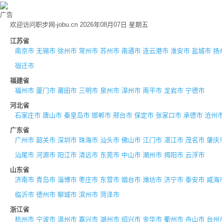
广告
欢迎访问职步网-jobu.cn 2026年08月07日 星期五
江苏省
南京市
无锡市
徐州市
常州市
苏州市
南通市
连云港市
淮安市
盐城市
扬
宿迁市
福建省
福州市
厦门市
莆田市
三明市
泉州市
漳州市
南平市
龙岩市
宁德市
河北省
石家庄市
唐山市
秦皇岛市
邯郸市
邢台市
保定市
张家口市
承德市
沧州
广东省
广州市
韶关市
深圳市
珠海市
汕头市
佛山市
江门市
湛江市
茂名市
肇庆
汕尾市
河源市
阳江市
清远市
东莞市
中山市
潮州市
揭阳市
云浮市
山东省
济南市
青岛市
淄博市
枣庄市
东营市
烟台市
潍坊市
济宁市
泰安市
威海
临沂市
德州市
聊城市
滨州市
菏泽市
浙江省
杭州市
宁波市
温州市
嘉兴市
湖州市
绍兴市
金华市
衢州市
舟山市
台州