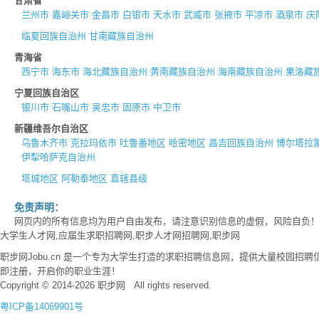
甘肃省
兰州市
嘉峪关市
金昌市
白银市
天水市
武威市
张掖市
平凉市
酒泉市
庆
临夏回族自治州
甘南藏族自治州
青海省
西宁市
海东市
海北藏族自治州
黄南藏族自治州
海南藏族自治州
果洛藏
宁夏回族自治区
银川市
石嘴山市
吴忠市
固原市
中卫市
新疆维吾尔自治区
乌鲁木齐市
克拉玛依市
吐鲁番地区
哈密地区
昌吉回族自治州
博尔塔拉
伊犁哈萨克自治州
塔城地区
阿勒泰地区
直辖县级
免责声明：
网页内的所有信息均为用户自由发布，请注意识别信息的虚假，风险自负
大学生人才网,应届生求职招聘网,职步人才网招聘网,职步网
职步网Jobu.cn 是一个专为大学生打造的求职招聘信息网，提供大量校园
即注册，开启你的职业生涯！
Copyright © 2014-2026 职步网 All rights reserved.
粤ICP备14069901号