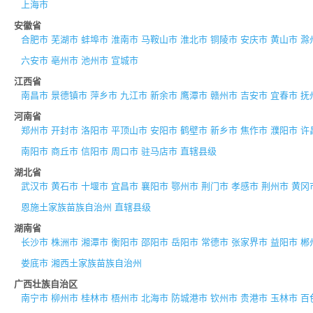
上海市
安徽省
合肥市
芜湖市
蚌埠市
淮南市
马鞍山市
淮北市
铜陵市
安庆市
黄山市
滁
六安市
亳州市
池州市
宣城市
江西省
南昌市
景德镇市
萍乡市
九江市
新余市
鹰潭市
赣州市
吉安市
宜春市
抚
河南省
郑州市
开封市
洛阳市
平顶山市
安阳市
鹤壁市
新乡市
焦作市
濮阳市
许
南阳市
商丘市
信阳市
周口市
驻马店市
直辖县级
湖北省
武汉市
黄石市
十堰市
宜昌市
襄阳市
鄂州市
荆门市
孝感市
荆州市
黄冈
恩施土家族苗族自治州
直辖县级
湖南省
长沙市
株洲市
湘潭市
衡阳市
邵阳市
岳阳市
常德市
张家界市
益阳市
郴
娄底市
湘西土家族苗族自治州
广西壮族自治区
南宁市
柳州市
桂林市
梧州市
北海市
防城港市
钦州市
贵港市
玉林市
百