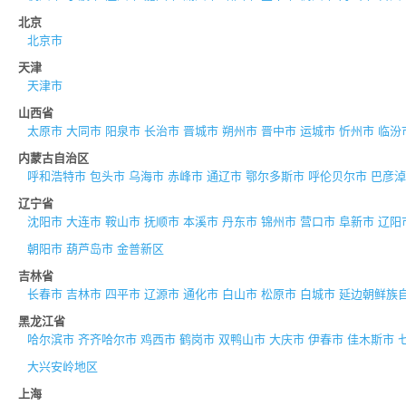
北京
北京市
天津
天津市
山西省
太原市
大同市
阳泉市
长治市
晋城市
朔州市
晋中市
运城市
忻州市
临汾
内蒙古自治区
呼和浩特市
包头市
乌海市
赤峰市
通辽市
鄂尔多斯市
呼伦贝尔市
巴彦淖
辽宁省
沈阳市
大连市
鞍山市
抚顺市
本溪市
丹东市
锦州市
营口市
阜新市
辽阳
朝阳市
葫芦岛市
金普新区
吉林省
长春市
吉林市
四平市
辽源市
通化市
白山市
松原市
白城市
延边朝鲜族
黑龙江省
哈尔滨市
齐齐哈尔市
鸡西市
鹤岗市
双鸭山市
大庆市
伊春市
佳木斯市
大兴安岭地区
上海