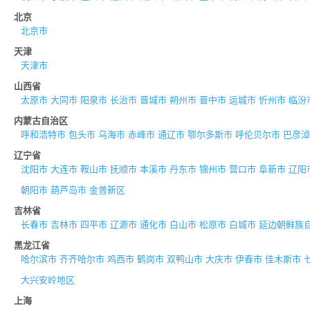
北京
北京市
天津
天津市
山西省
太原市
大同市
阳泉市
长治市
晋城市
朔州市
晋中市
运城市
忻州市
临汾
内蒙古自治区
呼和浩特市
包头市
乌海市
赤峰市
通辽市
鄂尔多斯市
呼伦贝尔市
巴彦淖
辽宁省
沈阳市
大连市
鞍山市
抚顺市
本溪市
丹东市
锦州市
营口市
阜新市
辽阳
朝阳市
葫芦岛市
金普新区
吉林省
长春市
吉林市
四平市
辽源市
通化市
白山市
松原市
白城市
延边朝鲜族
黑龙江省
哈尔滨市
齐齐哈尔市
鸡西市
鹤岗市
双鸭山市
大庆市
伊春市
佳木斯市
大兴安岭地区
上海