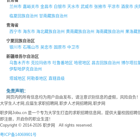
甘肃省
兰州市
嘉峪关市
金昌市
白银市
天水市
武威市
张掖市
平凉市
酒泉市
庆
临夏回族自治州
甘南藏族自治州
青海省
西宁市
海东市
海北藏族自治州
黄南藏族自治州
海南藏族自治州
果洛藏
宁夏回族自治区
银川市
石嘴山市
吴忠市
固原市
中卫市
新疆维吾尔自治区
乌鲁木齐市
克拉玛依市
吐鲁番地区
哈密地区
昌吉回族自治州
博尔塔拉
伊犁哈萨克自治州
塔城地区
阿勒泰地区
直辖县级
免责声明：
网页内的所有信息均为用户自由发布，请注意识别信息的虚假，风险自负
大学生人才网,应届生求职招聘网,职步人才网招聘网,职步网
职步网Jobu.cn 是一个专为大学生打造的求职招聘信息网，提供大量校园
即注册，开启你的职业生涯！
Copyright © 2014-2026 职步网 All rights reserved.
粤ICP备14069901号