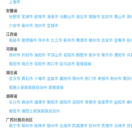
上海市
安徽省
合肥市
芜湖市
蚌埠市
淮南市
马鞍山市
淮北市
铜陵市
安庆市
黄山市
滁
六安市
亳州市
池州市
宣城市
江西省
南昌市
景德镇市
萍乡市
九江市
新余市
鹰潭市
赣州市
吉安市
宜春市
抚
河南省
郑州市
开封市
洛阳市
平顶山市
安阳市
鹤壁市
新乡市
焦作市
濮阳市
许
南阳市
商丘市
信阳市
周口市
驻马店市
直辖县级
湖北省
武汉市
黄石市
十堰市
宜昌市
襄阳市
鄂州市
荆门市
孝感市
荆州市
黄冈
恩施土家族苗族自治州
直辖县级
湖南省
长沙市
株洲市
湘潭市
衡阳市
邵阳市
岳阳市
常德市
张家界市
益阳市
郴
娄底市
湘西土家族苗族自治州
广西壮族自治区
南宁市
柳州市
桂林市
梧州市
北海市
防城港市
钦州市
贵港市
玉林市
百