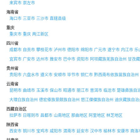
来宾市
崇左市
海南省
海口市
三亚市
三沙市
直辖县级
重庆
重庆市
重庆
两江新区
四川省
成都市
自贡市
攀枝花市
泸州市
德阳市
绵阳市
广元市
遂宁市
内江市
乐
宜宾市
广安市
达州市
雅安市
巴中市
资阳市
阿坝藏族羌族自治州
甘孜藏
贵州省
贵阳市
六盘水市
遵义市
安顺市
毕节市
铜仁市
黔西南布依族苗族自治州
云南省
昆明市
曲靖市
玉溪市
保山市
昭通市
丽江市
普洱市
临沧市
楚雄彝族自
大理白族自治州
德宏傣族景颇族自治州
怒江傈僳族自治州
迪庆藏族自治
西藏自治区
拉萨市
日喀则市
昌都市
山南地区
那曲地区
阿里地区
林芝地区
陕西省
西安市
铜川市
宝鸡市
咸阳市
渭南市
延安市
汉中市
榆林市
安康市
商洛