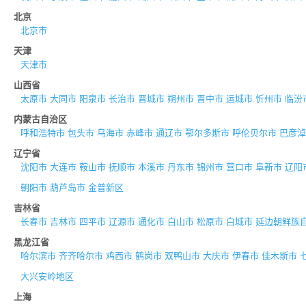
北京
北京市
天津
天津市
山西省
太原市
大同市
阳泉市
长治市
晋城市
朔州市
晋中市
运城市
忻州市
临汾
内蒙古自治区
呼和浩特市
包头市
乌海市
赤峰市
通辽市
鄂尔多斯市
呼伦贝尔市
巴彦淖
辽宁省
沈阳市
大连市
鞍山市
抚顺市
本溪市
丹东市
锦州市
营口市
阜新市
辽阳
朝阳市
葫芦岛市
金普新区
吉林省
长春市
吉林市
四平市
辽源市
通化市
白山市
松原市
白城市
延边朝鲜族
黑龙江省
哈尔滨市
齐齐哈尔市
鸡西市
鹤岗市
双鸭山市
大庆市
伊春市
佳木斯市
大兴安岭地区
上海