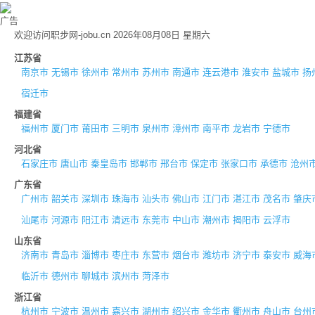
广告
欢迎访问职步网-jobu.cn 2026年08月08日 星期六
江苏省
南京市
无锡市
徐州市
常州市
苏州市
南通市
连云港市
淮安市
盐城市
扬
宿迁市
福建省
福州市
厦门市
莆田市
三明市
泉州市
漳州市
南平市
龙岩市
宁德市
河北省
石家庄市
唐山市
秦皇岛市
邯郸市
邢台市
保定市
张家口市
承德市
沧州
广东省
广州市
韶关市
深圳市
珠海市
汕头市
佛山市
江门市
湛江市
茂名市
肇庆
汕尾市
河源市
阳江市
清远市
东莞市
中山市
潮州市
揭阳市
云浮市
山东省
济南市
青岛市
淄博市
枣庄市
东营市
烟台市
潍坊市
济宁市
泰安市
威海
临沂市
德州市
聊城市
滨州市
菏泽市
浙江省
杭州市
宁波市
温州市
嘉兴市
湖州市
绍兴市
金华市
衢州市
舟山市
台州