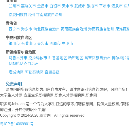
甘肃省
兰州市
嘉峪关市
金昌市
白银市
天水市
武威市
张掖市
平凉市
酒泉市
庆
临夏回族自治州
甘南藏族自治州
青海省
西宁市
海东市
海北藏族自治州
黄南藏族自治州
海南藏族自治州
果洛藏
宁夏回族自治区
银川市
石嘴山市
吴忠市
固原市
中卫市
新疆维吾尔自治区
乌鲁木齐市
克拉玛依市
吐鲁番地区
哈密地区
昌吉回族自治州
博尔塔拉
伊犁哈萨克自治州
塔城地区
阿勒泰地区
直辖县级
免责声明：
网页内的所有信息均为用户自由发布，请注意识别信息的虚假，风险自负
大学生人才网,应届生求职招聘网,职步人才网招聘网,职步网
职步网Jobu.cn 是一个专为大学生打造的求职招聘信息网，提供大量校园
即注册，开启你的职业生涯！
Copyright © 2014-2026 职步网 All rights reserved.
粤ICP备14069901号