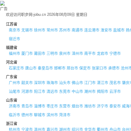
广告
欢迎访问职步网-jobu.cn 2026年08月09日 星期日
江苏省
南京市
无锡市
徐州市
常州市
苏州市
南通市
连云港市
淮安市
盐城市
扬
宿迁市
福建省
福州市
厦门市
莆田市
三明市
泉州市
漳州市
南平市
龙岩市
宁德市
河北省
石家庄市
唐山市
秦皇岛市
邯郸市
邢台市
保定市
张家口市
承德市
沧州
广东省
广州市
韶关市
深圳市
珠海市
汕头市
佛山市
江门市
湛江市
茂名市
肇庆
汕尾市
河源市
阳江市
清远市
东莞市
中山市
潮州市
揭阳市
云浮市
山东省
济南市
青岛市
淄博市
枣庄市
东营市
烟台市
潍坊市
济宁市
泰安市
威海
临沂市
德州市
聊城市
滨州市
菏泽市
浙江省
杭州市
宁波市
温州市
嘉兴市
湖州市
绍兴市
金华市
衢州市
舟山市
台州