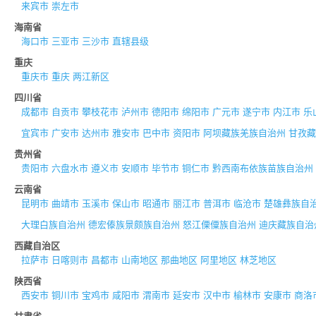
来宾市
崇左市
海南省
海口市
三亚市
三沙市
直辖县级
重庆
重庆市
重庆
两江新区
四川省
成都市
自贡市
攀枝花市
泸州市
德阳市
绵阳市
广元市
遂宁市
内江市
乐
宜宾市
广安市
达州市
雅安市
巴中市
资阳市
阿坝藏族羌族自治州
甘孜藏
贵州省
贵阳市
六盘水市
遵义市
安顺市
毕节市
铜仁市
黔西南布依族苗族自治州
云南省
昆明市
曲靖市
玉溪市
保山市
昭通市
丽江市
普洱市
临沧市
楚雄彝族自
大理白族自治州
德宏傣族景颇族自治州
怒江傈僳族自治州
迪庆藏族自治
西藏自治区
拉萨市
日喀则市
昌都市
山南地区
那曲地区
阿里地区
林芝地区
陕西省
西安市
铜川市
宝鸡市
咸阳市
渭南市
延安市
汉中市
榆林市
安康市
商洛