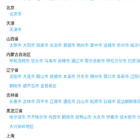
北京
北京市
天津
天津市
山西省
太原市
大同市
阳泉市
长治市
晋城市
朔州市
晋中市
运城市
忻州市
临汾
内蒙古自治区
呼和浩特市
包头市
乌海市
赤峰市
通辽市
鄂尔多斯市
呼伦贝尔市
巴彦淖
辽宁省
沈阳市
大连市
鞍山市
抚顺市
本溪市
丹东市
锦州市
营口市
阜新市
辽阳
朝阳市
葫芦岛市
金普新区
吉林省
长春市
吉林市
四平市
辽源市
通化市
白山市
松原市
白城市
延边朝鲜族
黑龙江省
哈尔滨市
齐齐哈尔市
鸡西市
鹤岗市
双鸭山市
大庆市
伊春市
佳木斯市
大兴安岭地区
上海