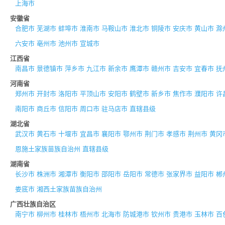
上海市
安徽省
合肥市
芜湖市
蚌埠市
淮南市
马鞍山市
淮北市
铜陵市
安庆市
黄山市
滁
六安市
亳州市
池州市
宣城市
江西省
南昌市
景德镇市
萍乡市
九江市
新余市
鹰潭市
赣州市
吉安市
宜春市
抚
河南省
郑州市
开封市
洛阳市
平顶山市
安阳市
鹤壁市
新乡市
焦作市
濮阳市
许
南阳市
商丘市
信阳市
周口市
驻马店市
直辖县级
湖北省
武汉市
黄石市
十堰市
宜昌市
襄阳市
鄂州市
荆门市
孝感市
荆州市
黄冈
恩施土家族苗族自治州
直辖县级
湖南省
长沙市
株洲市
湘潭市
衡阳市
邵阳市
岳阳市
常德市
张家界市
益阳市
郴
娄底市
湘西土家族苗族自治州
广西壮族自治区
南宁市
柳州市
桂林市
梧州市
北海市
防城港市
钦州市
贵港市
玉林市
百