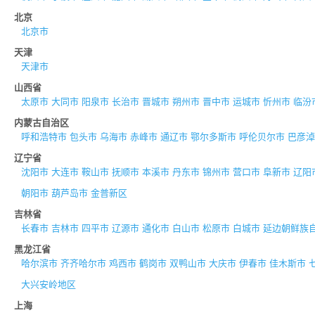
北京
北京市
天津
天津市
山西省
太原市
大同市
阳泉市
长治市
晋城市
朔州市
晋中市
运城市
忻州市
临汾
内蒙古自治区
呼和浩特市
包头市
乌海市
赤峰市
通辽市
鄂尔多斯市
呼伦贝尔市
巴彦淖
辽宁省
沈阳市
大连市
鞍山市
抚顺市
本溪市
丹东市
锦州市
营口市
阜新市
辽阳
朝阳市
葫芦岛市
金普新区
吉林省
长春市
吉林市
四平市
辽源市
通化市
白山市
松原市
白城市
延边朝鲜族
黑龙江省
哈尔滨市
齐齐哈尔市
鸡西市
鹤岗市
双鸭山市
大庆市
伊春市
佳木斯市
大兴安岭地区
上海