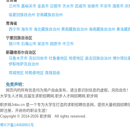
甘肃省
兰州市
嘉峪关市
金昌市
白银市
天水市
武威市
张掖市
平凉市
酒泉市
庆
临夏回族自治州
甘南藏族自治州
青海省
西宁市
海东市
海北藏族自治州
黄南藏族自治州
海南藏族自治州
果洛藏
宁夏回族自治区
银川市
石嘴山市
吴忠市
固原市
中卫市
新疆维吾尔自治区
乌鲁木齐市
克拉玛依市
吐鲁番地区
哈密地区
昌吉回族自治州
博尔塔拉
伊犁哈萨克自治州
塔城地区
阿勒泰地区
直辖县级
免责声明：
网页内的所有信息均为用户自由发布，请注意识别信息的虚假，风险自负
大学生人才网,应届生求职招聘网,职步人才网招聘网,职步网
职步网Jobu.cn 是一个专为大学生打造的求职招聘信息网，提供大量校园
即注册，开启你的职业生涯！
Copyright © 2014-2026 职步网 All rights reserved.
粤ICP备14069901号