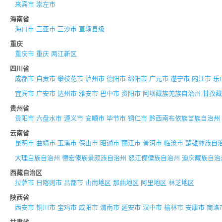
来宾市
崇左市
海南省
海口市
三亚市
三沙市
直辖县级
重庆
重庆市
重庆
两江新区
四川省
成都市
自贡市
攀枝花市
泸州市
德阳市
绵阳市
广元市
遂宁市
内江市
乐
宜宾市
广安市
达州市
雅安市
巴中市
资阳市
阿坝藏族羌族自治州
甘孜藏
贵州省
贵阳市
六盘水市
遵义市
安顺市
毕节市
铜仁市
黔西南布依族苗族自治州
云南省
昆明市
曲靖市
玉溪市
保山市
昭通市
丽江市
普洱市
临沧市
楚雄彝族自
大理白族自治州
德宏傣族景颇族自治州
怒江傈僳族自治州
迪庆藏族自治
西藏自治区
拉萨市
日喀则市
昌都市
山南地区
那曲地区
阿里地区
林芝地区
陕西省
西安市
铜川市
宝鸡市
咸阳市
渭南市
延安市
汉中市
榆林市
安康市
商洛