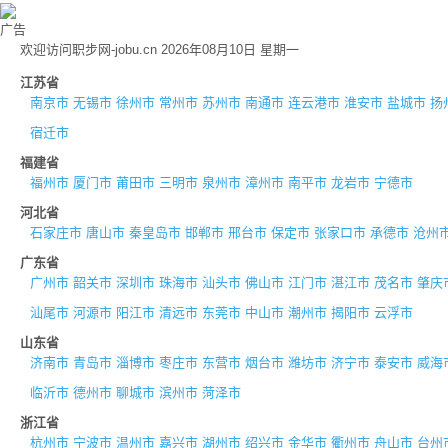
广告
欢迎访问职步网-jobu.cn 2026年08月10日 星期一
江苏省
南京市
无锡市
徐州市
常州市
苏州市
南通市
连云港市
淮安市
盐城市
扬
宿迁市
福建省
福州市
厦门市
莆田市
三明市
泉州市
漳州市
南平市
龙岩市
宁德市
河北省
石家庄市
唐山市
秦皇岛市
邯郸市
邢台市
保定市
张家口市
承德市
沧州
广东省
广州市
韶关市
深圳市
珠海市
汕头市
佛山市
江门市
湛江市
茂名市
肇庆
汕尾市
河源市
阳江市
清远市
东莞市
中山市
潮州市
揭阳市
云浮市
山东省
济南市
青岛市
淄博市
枣庄市
东营市
烟台市
潍坊市
济宁市
泰安市
威海
临沂市
德州市
聊城市
滨州市
菏泽市
浙江省
杭州市
宁波市
温州市
嘉兴市
湖州市
绍兴市
金华市
衢州市
舟山市
台州