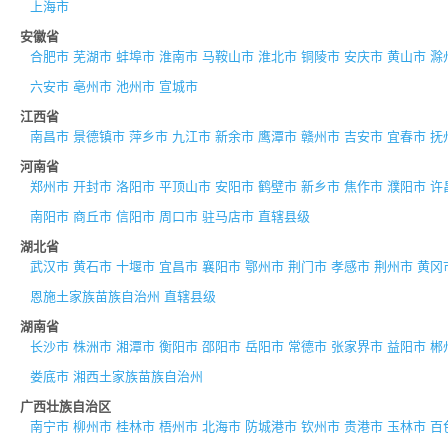
上海市
安徽省
合肥市
芜湖市
蚌埠市
淮南市
马鞍山市
淮北市
铜陵市
安庆市
黄山市
滁
六安市
亳州市
池州市
宣城市
江西省
南昌市
景德镇市
萍乡市
九江市
新余市
鹰潭市
赣州市
吉安市
宜春市
抚
河南省
郑州市
开封市
洛阳市
平顶山市
安阳市
鹤壁市
新乡市
焦作市
濮阳市
许
南阳市
商丘市
信阳市
周口市
驻马店市
直辖县级
湖北省
武汉市
黄石市
十堰市
宜昌市
襄阳市
鄂州市
荆门市
孝感市
荆州市
黄冈
恩施土家族苗族自治州
直辖县级
湖南省
长沙市
株洲市
湘潭市
衡阳市
邵阳市
岳阳市
常德市
张家界市
益阳市
郴
娄底市
湘西土家族苗族自治州
广西壮族自治区
南宁市
柳州市
桂林市
梧州市
北海市
防城港市
钦州市
贵港市
玉林市
百