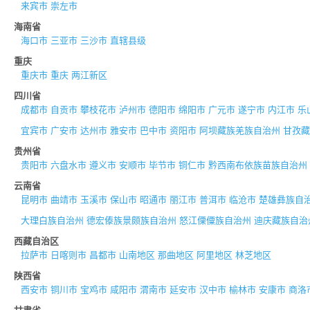
来宾市
崇左市
海南省
海口市
三亚市
三沙市
直辖县级
重庆
重庆市
重庆
两江新区
四川省
成都市
自贡市
攀枝花市
泸州市
德阳市
绵阳市
广元市
遂宁市
内江市
乐
宜宾市
广安市
达州市
雅安市
巴中市
资阳市
阿坝藏族羌族自治州
甘孜藏
贵州省
贵阳市
六盘水市
遵义市
安顺市
毕节市
铜仁市
黔西南布依族苗族自治州
云南省
昆明市
曲靖市
玉溪市
保山市
昭通市
丽江市
普洱市
临沧市
楚雄彝族自
大理白族自治州
德宏傣族景颇族自治州
怒江傈僳族自治州
迪庆藏族自治
西藏自治区
拉萨市
日喀则市
昌都市
山南地区
那曲地区
阿里地区
林芝地区
陕西省
西安市
铜川市
宝鸡市
咸阳市
渭南市
延安市
汉中市
榆林市
安康市
商洛