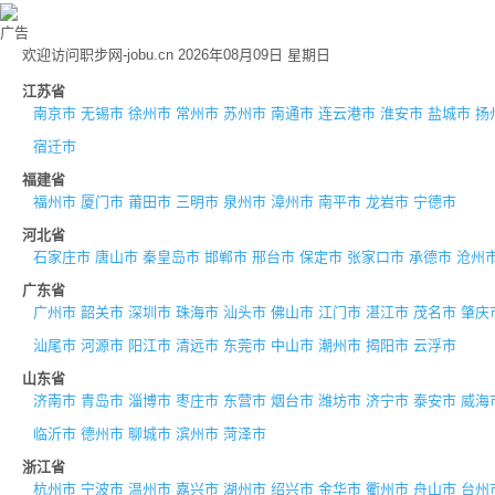
广告
欢迎访问职步网-jobu.cn 2026年08月09日 星期日
江苏省
南京市
无锡市
徐州市
常州市
苏州市
南通市
连云港市
淮安市
盐城市
扬
宿迁市
福建省
福州市
厦门市
莆田市
三明市
泉州市
漳州市
南平市
龙岩市
宁德市
河北省
石家庄市
唐山市
秦皇岛市
邯郸市
邢台市
保定市
张家口市
承德市
沧州
广东省
广州市
韶关市
深圳市
珠海市
汕头市
佛山市
江门市
湛江市
茂名市
肇庆
汕尾市
河源市
阳江市
清远市
东莞市
中山市
潮州市
揭阳市
云浮市
山东省
济南市
青岛市
淄博市
枣庄市
东营市
烟台市
潍坊市
济宁市
泰安市
威海
临沂市
德州市
聊城市
滨州市
菏泽市
浙江省
杭州市
宁波市
温州市
嘉兴市
湖州市
绍兴市
金华市
衢州市
舟山市
台州