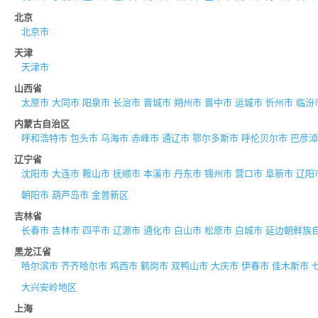
北京
北京市
天津
天津市
山西省
太原市
大同市
阳泉市
长治市
晋城市
朔州市
晋中市
运城市
忻州市
临汾
内蒙古自治区
呼和浩特市
包头市
乌海市
赤峰市
通辽市
鄂尔多斯市
呼伦贝尔市
巴彦淖
辽宁省
沈阳市
大连市
鞍山市
抚顺市
本溪市
丹东市
锦州市
营口市
阜新市
辽阳
朝阳市
葫芦岛市
金普新区
吉林省
长春市
吉林市
四平市
辽源市
通化市
白山市
松原市
白城市
延边朝鲜族
黑龙江省
哈尔滨市
齐齐哈尔市
鸡西市
鹤岗市
双鸭山市
大庆市
伊春市
佳木斯市
大兴安岭地区
上海