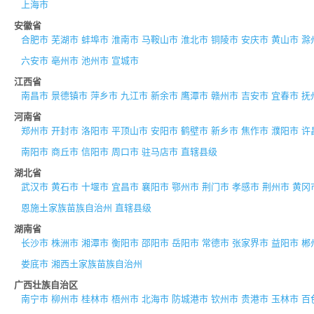
上海市
安徽省
合肥市
芜湖市
蚌埠市
淮南市
马鞍山市
淮北市
铜陵市
安庆市
黄山市
滁
六安市
亳州市
池州市
宣城市
江西省
南昌市
景德镇市
萍乡市
九江市
新余市
鹰潭市
赣州市
吉安市
宜春市
抚
河南省
郑州市
开封市
洛阳市
平顶山市
安阳市
鹤壁市
新乡市
焦作市
濮阳市
许
南阳市
商丘市
信阳市
周口市
驻马店市
直辖县级
湖北省
武汉市
黄石市
十堰市
宜昌市
襄阳市
鄂州市
荆门市
孝感市
荆州市
黄冈
恩施土家族苗族自治州
直辖县级
湖南省
长沙市
株洲市
湘潭市
衡阳市
邵阳市
岳阳市
常德市
张家界市
益阳市
郴
娄底市
湘西土家族苗族自治州
广西壮族自治区
南宁市
柳州市
桂林市
梧州市
北海市
防城港市
钦州市
贵港市
玉林市
百