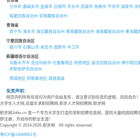
甘肃省
兰州市
嘉峪关市
金昌市
白银市
天水市
武威市
张掖市
平凉市
酒泉市
庆
临夏回族自治州
甘南藏族自治州
青海省
西宁市
海东市
海北藏族自治州
黄南藏族自治州
海南藏族自治州
果洛藏
宁夏回族自治区
银川市
石嘴山市
吴忠市
固原市
中卫市
新疆维吾尔自治区
乌鲁木齐市
克拉玛依市
吐鲁番地区
哈密地区
昌吉回族自治州
博尔塔拉
伊犁哈萨克自治州
塔城地区
阿勒泰地区
直辖县级
免责声明：
网页内的所有信息均为用户自由发布，请注意识别信息的虚假，风险自负
大学生人才网,应届生求职招聘网,职步人才网招聘网,职步网
职步网Jobu.cn 是一个专为大学生打造的求职招聘信息网，提供大量校园
即注册，开启你的职业生涯！
Copyright © 2014-2026 职步网 All rights reserved.
粤ICP备14069901号