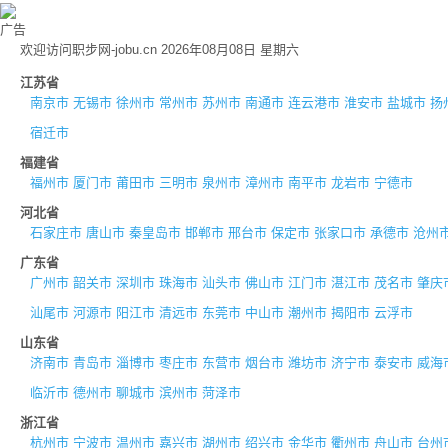
广告
欢迎访问职步网-jobu.cn 2026年08月08日 星期六
江苏省
南京市
无锡市
徐州市
常州市
苏州市
南通市
连云港市
淮安市
盐城市
扬
宿迁市
福建省
福州市
厦门市
莆田市
三明市
泉州市
漳州市
南平市
龙岩市
宁德市
河北省
石家庄市
唐山市
秦皇岛市
邯郸市
邢台市
保定市
张家口市
承德市
沧州
广东省
广州市
韶关市
深圳市
珠海市
汕头市
佛山市
江门市
湛江市
茂名市
肇庆
汕尾市
河源市
阳江市
清远市
东莞市
中山市
潮州市
揭阳市
云浮市
山东省
济南市
青岛市
淄博市
枣庄市
东营市
烟台市
潍坊市
济宁市
泰安市
威海
临沂市
德州市
聊城市
滨州市
菏泽市
浙江省
杭州市
宁波市
温州市
嘉兴市
湖州市
绍兴市
金华市
衢州市
舟山市
台州