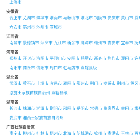
上海市
安徽省
合肥市
芜湖市
蚌埠市
淮南市
马鞍山市
淮北市
铜陵市
安庆市
黄山市
滁
六安市
亳州市
池州市
宣城市
江西省
南昌市
景德镇市
萍乡市
九江市
新余市
鹰潭市
赣州市
吉安市
宜春市
抚
河南省
郑州市
开封市
洛阳市
平顶山市
安阳市
鹤壁市
新乡市
焦作市
濮阳市
许
南阳市
商丘市
信阳市
周口市
驻马店市
直辖县级
湖北省
武汉市
黄石市
十堰市
宜昌市
襄阳市
鄂州市
荆门市
孝感市
荆州市
黄冈
恩施土家族苗族自治州
直辖县级
湖南省
长沙市
株洲市
湘潭市
衡阳市
邵阳市
岳阳市
常德市
张家界市
益阳市
郴
娄底市
湘西土家族苗族自治州
广西壮族自治区
南宁市
柳州市
桂林市
梧州市
北海市
防城港市
钦州市
贵港市
玉林市
百