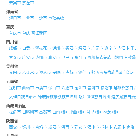
来宾市
崇左市
海南省
海口市
三亚市
三沙市
直辖县级
重庆
重庆市
重庆
两江新区
四川省
成都市
自贡市
攀枝花市
泸州市
德阳市
绵阳市
广元市
遂宁市
内江市
乐
宜宾市
广安市
达州市
雅安市
巴中市
资阳市
阿坝藏族羌族自治州
甘孜藏
贵州省
贵阳市
六盘水市
遵义市
安顺市
毕节市
铜仁市
黔西南布依族苗族自治州
云南省
昆明市
曲靖市
玉溪市
保山市
昭通市
丽江市
普洱市
临沧市
楚雄彝族自
大理白族自治州
德宏傣族景颇族自治州
怒江傈僳族自治州
迪庆藏族自治
西藏自治区
拉萨市
日喀则市
昌都市
山南地区
那曲地区
阿里地区
林芝地区
陕西省
西安市
铜川市
宝鸡市
咸阳市
渭南市
延安市
汉中市
榆林市
安康市
商洛