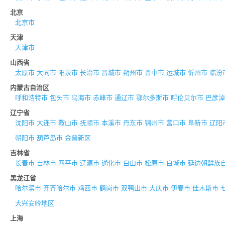
北京
北京市
天津
天津市
山西省
太原市
大同市
阳泉市
长治市
晋城市
朔州市
晋中市
运城市
忻州市
临汾
内蒙古自治区
呼和浩特市
包头市
乌海市
赤峰市
通辽市
鄂尔多斯市
呼伦贝尔市
巴彦淖
辽宁省
沈阳市
大连市
鞍山市
抚顺市
本溪市
丹东市
锦州市
营口市
阜新市
辽阳
朝阳市
葫芦岛市
金普新区
吉林省
长春市
吉林市
四平市
辽源市
通化市
白山市
松原市
白城市
延边朝鲜族
黑龙江省
哈尔滨市
齐齐哈尔市
鸡西市
鹤岗市
双鸭山市
大庆市
伊春市
佳木斯市
大兴安岭地区
上海