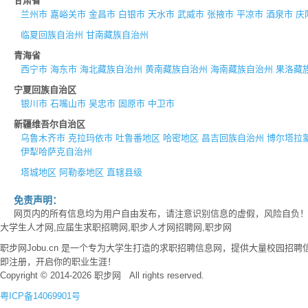
甘肃省
兰州市
嘉峪关市
金昌市
白银市
天水市
武威市
张掖市
平凉市
酒泉市
庆
临夏回族自治州
甘南藏族自治州
青海省
西宁市
海东市
海北藏族自治州
黄南藏族自治州
海南藏族自治州
果洛藏
宁夏回族自治区
银川市
石嘴山市
吴忠市
固原市
中卫市
新疆维吾尔自治区
乌鲁木齐市
克拉玛依市
吐鲁番地区
哈密地区
昌吉回族自治州
博尔塔拉
伊犁哈萨克自治州
塔城地区
阿勒泰地区
直辖县级
免责声明：
网页内的所有信息均为用户自由发布，请注意识别信息的虚假，风险自负
大学生人才网,应届生求职招聘网,职步人才网招聘网,职步网
职步网Jobu.cn 是一个专为大学生打造的求职招聘信息网，提供大量校园
即注册，开启你的职业生涯！
Copyright © 2014-2026 职步网 All rights reserved.
粤ICP备14069901号