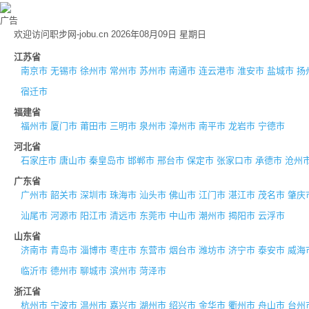
广告
欢迎访问职步网-jobu.cn 2026年08月09日 星期日
江苏省
南京市
无锡市
徐州市
常州市
苏州市
南通市
连云港市
淮安市
盐城市
扬
宿迁市
福建省
福州市
厦门市
莆田市
三明市
泉州市
漳州市
南平市
龙岩市
宁德市
河北省
石家庄市
唐山市
秦皇岛市
邯郸市
邢台市
保定市
张家口市
承德市
沧州
广东省
广州市
韶关市
深圳市
珠海市
汕头市
佛山市
江门市
湛江市
茂名市
肇庆
汕尾市
河源市
阳江市
清远市
东莞市
中山市
潮州市
揭阳市
云浮市
山东省
济南市
青岛市
淄博市
枣庄市
东营市
烟台市
潍坊市
济宁市
泰安市
威海
临沂市
德州市
聊城市
滨州市
菏泽市
浙江省
杭州市
宁波市
温州市
嘉兴市
湖州市
绍兴市
金华市
衢州市
舟山市
台州