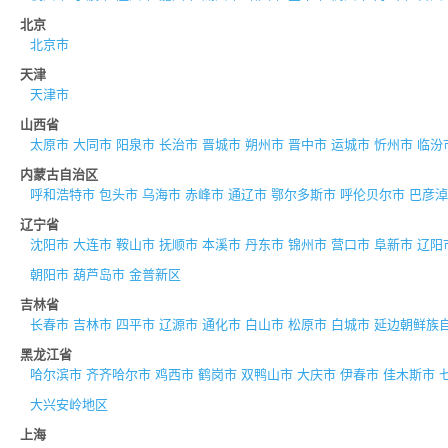
北京
北京市
天津
天津市
山西省
太原市
大同市
阳泉市
长治市
晋城市
朔州市
晋中市
运城市
忻州市
临汾
内蒙古自治区
呼和浩特市
包头市
乌海市
赤峰市
通辽市
鄂尔多斯市
呼伦贝尔市
巴彦淖
辽宁省
沈阳市
大连市
鞍山市
抚顺市
本溪市
丹东市
锦州市
营口市
阜新市
辽阳
朝阳市
葫芦岛市
金普新区
吉林省
长春市
吉林市
四平市
辽源市
通化市
白山市
松原市
白城市
延边朝鲜族
黑龙江省
哈尔滨市
齐齐哈尔市
鸡西市
鹤岗市
双鸭山市
大庆市
伊春市
佳木斯市
大兴安岭地区
上海