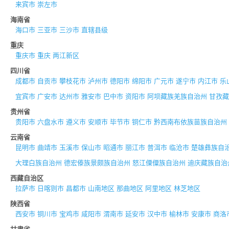
来宾市
崇左市
海南省
海口市
三亚市
三沙市
直辖县级
重庆
重庆市
重庆
两江新区
四川省
成都市
自贡市
攀枝花市
泸州市
德阳市
绵阳市
广元市
遂宁市
内江市
乐
宜宾市
广安市
达州市
雅安市
巴中市
资阳市
阿坝藏族羌族自治州
甘孜藏
贵州省
贵阳市
六盘水市
遵义市
安顺市
毕节市
铜仁市
黔西南布依族苗族自治州
云南省
昆明市
曲靖市
玉溪市
保山市
昭通市
丽江市
普洱市
临沧市
楚雄彝族自
大理白族自治州
德宏傣族景颇族自治州
怒江傈僳族自治州
迪庆藏族自治
西藏自治区
拉萨市
日喀则市
昌都市
山南地区
那曲地区
阿里地区
林芝地区
陕西省
西安市
铜川市
宝鸡市
咸阳市
渭南市
延安市
汉中市
榆林市
安康市
商洛