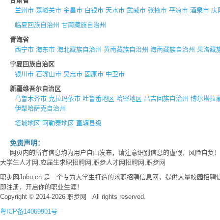
甘肃省
兰州市
嘉峪关市
金昌市
白银市
天水市
武威市
张掖市
平凉市
酒泉市
庆
临夏回族自治州
甘南藏族自治州
青海省
西宁市
海东市
海北藏族自治州
黄南藏族自治州
海南藏族自治州
果洛藏
宁夏回族自治区
银川市
石嘴山市
吴忠市
固原市
中卫市
新疆维吾尔自治区
乌鲁木齐市
克拉玛依市
吐鲁番地区
哈密地区
昌吉回族自治州
博尔塔拉
伊犁哈萨克自治州
塔城地区
阿勒泰地区
直辖县级
免责声明：
网页内的所有信息均为用户自由发布，请注意识别信息的虚假，风险自负
大学生人才网,应届生求职招聘网,职步人才网招聘网,职步网
职步网Jobu.cn 是一个专为大学生打造的求职招聘信息网，提供大量校园
即注册，开启你的职业生涯！
Copyright © 2014-2026 职步网 All rights reserved.
粤ICP备14069901号