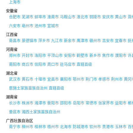
上海市
安徽省
合肥市
芜湖市
蚌埠市
淮南市
马鞍山市
淮北市
铜陵市
安庆市
黄山市
滁
六安市
亳州市
池州市
宣城市
江西省
南昌市
景德镇市
萍乡市
九江市
新余市
鹰潭市
赣州市
吉安市
宜春市
抚
河南省
郑州市
开封市
洛阳市
平顶山市
安阳市
鹤壁市
新乡市
焦作市
濮阳市
许
南阳市
商丘市
信阳市
周口市
驻马店市
直辖县级
湖北省
武汉市
黄石市
十堰市
宜昌市
襄阳市
鄂州市
荆门市
孝感市
荆州市
黄冈
恩施土家族苗族自治州
直辖县级
湖南省
长沙市
株洲市
湘潭市
衡阳市
邵阳市
岳阳市
常德市
张家界市
益阳市
郴
娄底市
湘西土家族苗族自治州
广西壮族自治区
南宁市
柳州市
桂林市
梧州市
北海市
防城港市
钦州市
贵港市
玉林市
百