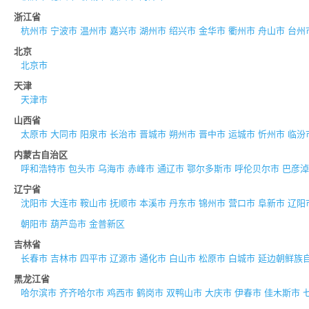
浙江省
杭州市
宁波市
温州市
嘉兴市
湖州市
绍兴市
金华市
衢州市
舟山市
台州
北京
北京市
天津
天津市
山西省
太原市
大同市
阳泉市
长治市
晋城市
朔州市
晋中市
运城市
忻州市
临汾
内蒙古自治区
呼和浩特市
包头市
乌海市
赤峰市
通辽市
鄂尔多斯市
呼伦贝尔市
巴彦淖
辽宁省
沈阳市
大连市
鞍山市
抚顺市
本溪市
丹东市
锦州市
营口市
阜新市
辽阳
朝阳市
葫芦岛市
金普新区
吉林省
长春市
吉林市
四平市
辽源市
通化市
白山市
松原市
白城市
延边朝鲜族
黑龙江省
哈尔滨市
齐齐哈尔市
鸡西市
鹤岗市
双鸭山市
大庆市
伊春市
佳木斯市