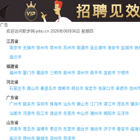
广告
欢迎访问职步网-jobu.cn 2026年08月06日 星期四
江苏省
南京市
无锡市
徐州市
常州市
苏州市
南通市
连云港市
淮安市
盐城市
扬
宿迁市
福建省
福州市
厦门市
莆田市
三明市
泉州市
漳州市
南平市
龙岩市
宁德市
河北省
石家庄市
唐山市
秦皇岛市
邯郸市
邢台市
保定市
张家口市
承德市
沧州
广东省
广州市
韶关市
深圳市
珠海市
汕头市
佛山市
江门市
湛江市
茂名市
肇庆
汕尾市
河源市
阳江市
清远市
东莞市
中山市
潮州市
揭阳市
云浮市
山东省
济南市
青岛市
淄博市
枣庄市
东营市
烟台市
潍坊市
济宁市
泰安市
威海
临沂市
德州市
聊城市
滨州市
菏泽市