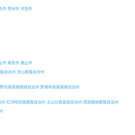
色市
贺州市
河池市
山市
南充市
眉山市
族自治州
凉山彝族自治州
黔东南苗族侗族自治州
黔南布依族苗族自治州
治州
红河哈尼族彝族自治州
文山壮族苗族自治州
西双版纳傣族自治州
州