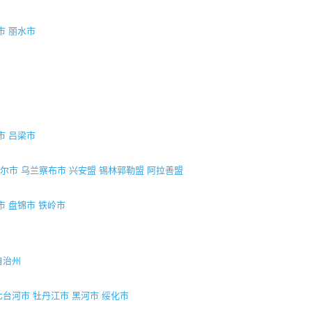
市
丽水市
市
吕梁市
尔市
乌兰察布市
兴安盟
锡林郭勒盟
阿拉善盟
市
盘锦市
铁岭市
自治州
七台河市
牡丹江市
黑河市
绥化市