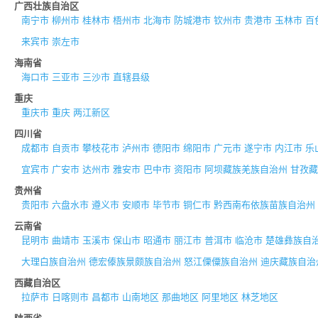
广西壮族自治区
南宁市
柳州市
桂林市
梧州市
北海市
防城港市
钦州市
贵港市
玉林市
百
来宾市
崇左市
海南省
海口市
三亚市
三沙市
直辖县级
重庆
重庆市
重庆
两江新区
四川省
成都市
自贡市
攀枝花市
泸州市
德阳市
绵阳市
广元市
遂宁市
内江市
乐
宜宾市
广安市
达州市
雅安市
巴中市
资阳市
阿坝藏族羌族自治州
甘孜藏
贵州省
贵阳市
六盘水市
遵义市
安顺市
毕节市
铜仁市
黔西南布依族苗族自治州
云南省
昆明市
曲靖市
玉溪市
保山市
昭通市
丽江市
普洱市
临沧市
楚雄彝族自
大理白族自治州
德宏傣族景颇族自治州
怒江傈僳族自治州
迪庆藏族自治
西藏自治区
拉萨市
日喀则市
昌都市
山南地区
那曲地区
阿里地区
林芝地区