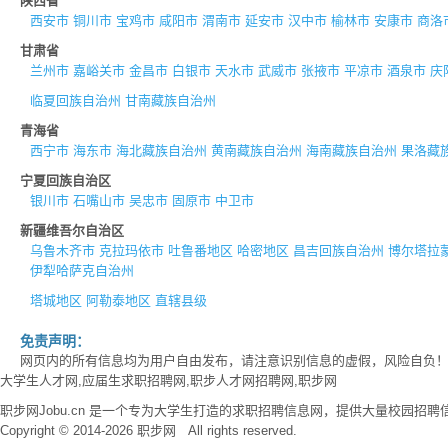
陕西省
西安市
铜川市
宝鸡市
咸阳市
渭南市
延安市
汉中市
榆林市
安康市
商洛
甘肃省
兰州市
嘉峪关市
金昌市
白银市
天水市
武威市
张掖市
平凉市
酒泉市
庆
临夏回族自治州
甘南藏族自治州
青海省
西宁市
海东市
海北藏族自治州
黄南藏族自治州
海南藏族自治州
果洛藏
宁夏回族自治区
银川市
石嘴山市
吴忠市
固原市
中卫市
新疆维吾尔自治区
乌鲁木齐市
克拉玛依市
吐鲁番地区
哈密地区
昌吉回族自治州
博尔塔拉
伊犁哈萨克自治州
塔城地区
阿勒泰地区
直辖县级
免责声明：
网页内的所有信息均为用户自由发布，请注意识别信息的虚假，风险自负
大学生人才网,应届生求职招聘网,职步人才网招聘网,职步网
职步网Jobu.cn 是一个专为大学生打造的求职招聘信息网，提供大量校园
Copyright © 2014-2026 职步网 All rights reserved.