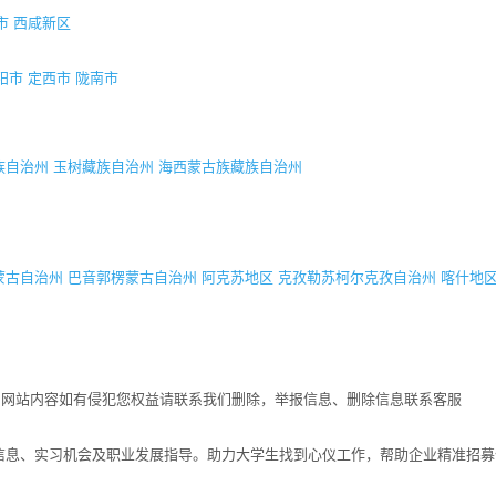
市
西咸新区
阳市
定西市
陇南市
族自治州
玉树藏族自治州
海西蒙古族藏族自治州
蒙古自治州
巴音郭楞蒙古自治州
阿克苏地区
克孜勒苏柯尔克孜自治州
喀什地
！网站内容如有侵犯您权益请联系我们删除，举报信息、删除信息联系客服
招聘信息、实习机会及职业发展指导。助力大学生找到心仪工作，帮助企业精准招