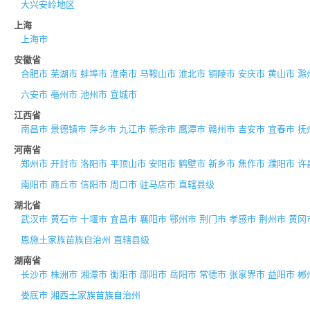
大兴安岭地区
上海
上海市
安徽省
合肥市
芜湖市
蚌埠市
淮南市
马鞍山市
淮北市
铜陵市
安庆市
黄山市
滁
六安市
亳州市
池州市
宣城市
江西省
南昌市
景德镇市
萍乡市
九江市
新余市
鹰潭市
赣州市
吉安市
宜春市
抚
河南省
郑州市
开封市
洛阳市
平顶山市
安阳市
鹤壁市
新乡市
焦作市
濮阳市
许
南阳市
商丘市
信阳市
周口市
驻马店市
直辖县级
湖北省
武汉市
黄石市
十堰市
宜昌市
襄阳市
鄂州市
荆门市
孝感市
荆州市
黄冈
恩施土家族苗族自治州
直辖县级
湖南省
长沙市
株洲市
湘潭市
衡阳市
邵阳市
岳阳市
常德市
张家界市
益阳市
郴
娄底市
湘西土家族苗族自治州