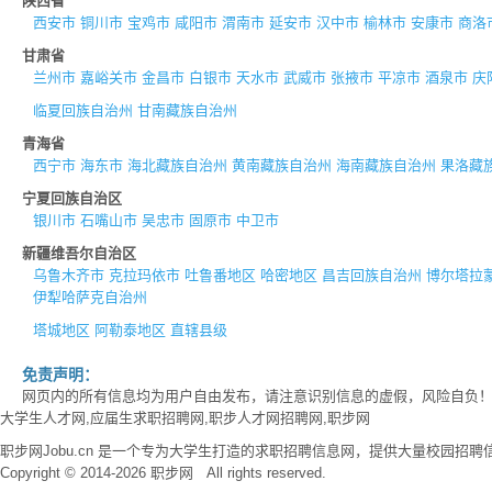
陕西省
西安市
铜川市
宝鸡市
咸阳市
渭南市
延安市
汉中市
榆林市
安康市
商洛
甘肃省
兰州市
嘉峪关市
金昌市
白银市
天水市
武威市
张掖市
平凉市
酒泉市
庆
临夏回族自治州
甘南藏族自治州
青海省
西宁市
海东市
海北藏族自治州
黄南藏族自治州
海南藏族自治州
果洛藏
宁夏回族自治区
银川市
石嘴山市
吴忠市
固原市
中卫市
新疆维吾尔自治区
乌鲁木齐市
克拉玛依市
吐鲁番地区
哈密地区
昌吉回族自治州
博尔塔拉
伊犁哈萨克自治州
塔城地区
阿勒泰地区
直辖县级
免责声明：
网页内的所有信息均为用户自由发布，请注意识别信息的虚假，风险自负
大学生人才网,应届生求职招聘网,职步人才网招聘网,职步网
职步网Jobu.cn 是一个专为大学生打造的求职招聘信息网，提供大量校园
Copyright © 2014-2026 职步网 All rights reserved.