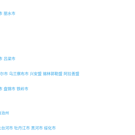
市
丽水市
市
吕梁市
尔市
乌兰察布市
兴安盟
锡林郭勒盟
阿拉善盟
市
盘锦市
铁岭市
自治州
七台河市
牡丹江市
黑河市
绥化市