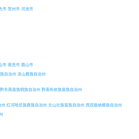
色市
贺州市
河池市
山市
南充市
眉山市
族自治州
凉山彝族自治州
黔东南苗族侗族自治州
黔南布依族苗族自治州
治州
红河哈尼族彝族自治州
文山壮族苗族自治州
西双版纳傣族自治州
州