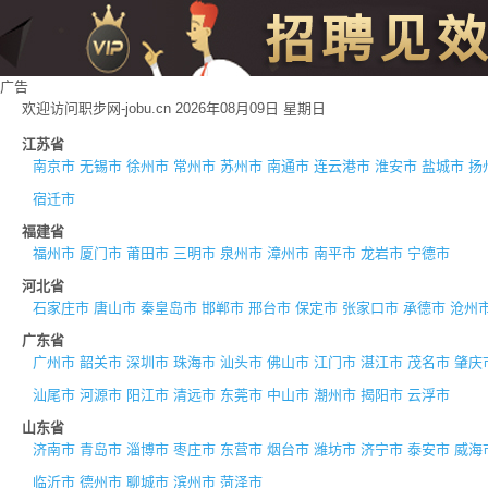
广告
欢迎访问职步网-jobu.cn 2026年08月09日 星期日
江苏省
南京市
无锡市
徐州市
常州市
苏州市
南通市
连云港市
淮安市
盐城市
扬
宿迁市
福建省
福州市
厦门市
莆田市
三明市
泉州市
漳州市
南平市
龙岩市
宁德市
河北省
石家庄市
唐山市
秦皇岛市
邯郸市
邢台市
保定市
张家口市
承德市
沧州
广东省
广州市
韶关市
深圳市
珠海市
汕头市
佛山市
江门市
湛江市
茂名市
肇庆
汕尾市
河源市
阳江市
清远市
东莞市
中山市
潮州市
揭阳市
云浮市
山东省
济南市
青岛市
淄博市
枣庄市
东营市
烟台市
潍坊市
济宁市
泰安市
威海
临沂市
德州市
聊城市
滨州市
菏泽市