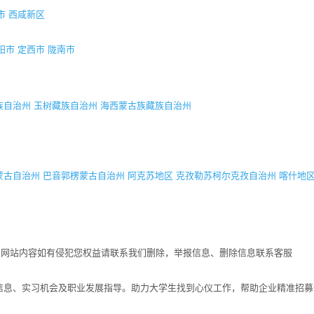
市
西咸新区
阳市
定西市
陇南市
族自治州
玉树藏族自治州
海西蒙古族藏族自治州
蒙古自治州
巴音郭楞蒙古自治州
阿克苏地区
克孜勒苏柯尔克孜自治州
喀什地
！网站内容如有侵犯您权益请联系我们删除，举报信息、删除信息联系客服
招聘信息、实习机会及职业发展指导。助力大学生找到心仪工作，帮助企业精准招