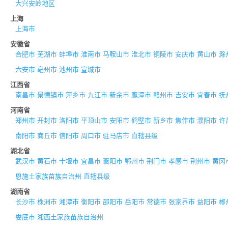
大兴安岭地区
上海
上海市
安徽省
合肥市
芜湖市
蚌埠市
淮南市
马鞍山市
淮北市
铜陵市
安庆市
黄山市
滁
六安市
亳州市
池州市
宣城市
江西省
南昌市
景德镇市
萍乡市
九江市
新余市
鹰潭市
赣州市
吉安市
宜春市
抚
河南省
郑州市
开封市
洛阳市
平顶山市
安阳市
鹤壁市
新乡市
焦作市
濮阳市
许
南阳市
商丘市
信阳市
周口市
驻马店市
直辖县级
湖北省
武汉市
黄石市
十堰市
宜昌市
襄阳市
鄂州市
荆门市
孝感市
荆州市
黄冈
恩施土家族苗族自治州
直辖县级
湖南省
长沙市
株洲市
湘潭市
衡阳市
邵阳市
岳阳市
常德市
张家界市
益阳市
郴
娄底市
湘西土家族苗族自治州