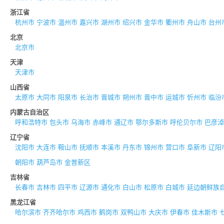
浙江省
杭州市
宁波市
温州市
嘉兴市
湖州市
绍兴市
金华市
衢州市
舟山市
台州
北京
北京市
天津
天津市
山西省
太原市
大同市
阳泉市
长治市
晋城市
朔州市
晋中市
运城市
忻州市
临汾
内蒙古自治区
呼和浩特市
包头市
乌海市
赤峰市
通辽市
鄂尔多斯市
呼伦贝尔市
巴彦淖
辽宁省
沈阳市
大连市
鞍山市
抚顺市
本溪市
丹东市
锦州市
营口市
阜新市
辽阳
朝阳市
葫芦岛市
金普新区
吉林省
长春市
吉林市
四平市
辽源市
通化市
白山市
松原市
白城市
延边朝鲜族
黑龙江省
哈尔滨市
齐齐哈尔市
鸡西市
鹤岗市
双鸭山市
大庆市
伊春市
佳木斯市