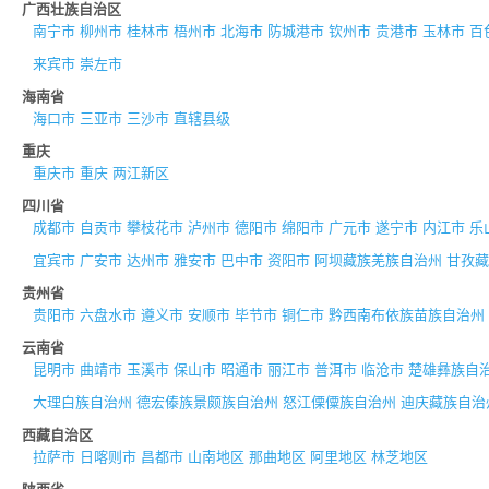
广西壮族自治区
南宁市
柳州市
桂林市
梧州市
北海市
防城港市
钦州市
贵港市
玉林市
百
来宾市
崇左市
海南省
海口市
三亚市
三沙市
直辖县级
重庆
重庆市
重庆
两江新区
四川省
成都市
自贡市
攀枝花市
泸州市
德阳市
绵阳市
广元市
遂宁市
内江市
乐
宜宾市
广安市
达州市
雅安市
巴中市
资阳市
阿坝藏族羌族自治州
甘孜藏
贵州省
贵阳市
六盘水市
遵义市
安顺市
毕节市
铜仁市
黔西南布依族苗族自治州
云南省
昆明市
曲靖市
玉溪市
保山市
昭通市
丽江市
普洱市
临沧市
楚雄彝族自
大理白族自治州
德宏傣族景颇族自治州
怒江傈僳族自治州
迪庆藏族自治
西藏自治区
拉萨市
日喀则市
昌都市
山南地区
那曲地区
阿里地区
林芝地区