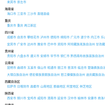
来宾市
崇左市
海南省
海口市
三亚市
三沙市
直辖县级
重庆
重庆市
重庆
两江新区
四川省
成都市
自贡市
攀枝花市
泸州市
德阳市
绵阳市
广元市
遂宁市
内江市
乐
宜宾市
广安市
达州市
雅安市
巴中市
资阳市
阿坝藏族羌族自治州
甘孜藏
贵州省
贵阳市
六盘水市
遵义市
安顺市
毕节市
铜仁市
黔西南布依族苗族自治州
云南省
昆明市
曲靖市
玉溪市
保山市
昭通市
丽江市
普洱市
临沧市
楚雄彝族自
大理白族自治州
德宏傣族景颇族自治州
怒江傈僳族自治州
迪庆藏族自治
西藏自治区
拉萨市
日喀则市
昌都市
山南地区
那曲地区
阿里地区
林芝地区
陕西省
西安市
铜川市
宝鸡市
咸阳市
渭南市
延安市
汉中市
榆林市
安康市
商洛