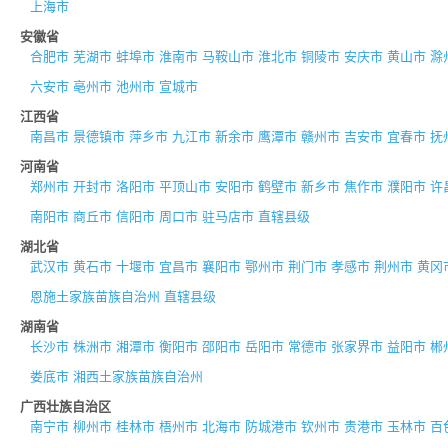
上海市
安徽省
合肥市
芜湖市
蚌埠市
淮南市
马鞍山市
淮北市
铜陵市
安庆市
黄山市
滁
六安市
亳州市
池州市
宣城市
江西省
南昌市
景德镇市
萍乡市
九江市
新余市
鹰潭市
赣州市
吉安市
宜春市
抚
河南省
郑州市
开封市
洛阳市
平顶山市
安阳市
鹤壁市
新乡市
焦作市
濮阳市
许
南阳市
商丘市
信阳市
周口市
驻马店市
直辖县级
湖北省
武汉市
黄石市
十堰市
宜昌市
襄阳市
鄂州市
荆门市
孝感市
荆州市
黄冈
恩施土家族苗族自治州
直辖县级
湖南省
长沙市
株洲市
湘潭市
衡阳市
邵阳市
岳阳市
常德市
张家界市
益阳市
郴
娄底市
湘西土家族苗族自治州
广西壮族自治区
南宁市
柳州市
桂林市
梧州市
北海市
防城港市
钦州市
贵港市
玉林市
百