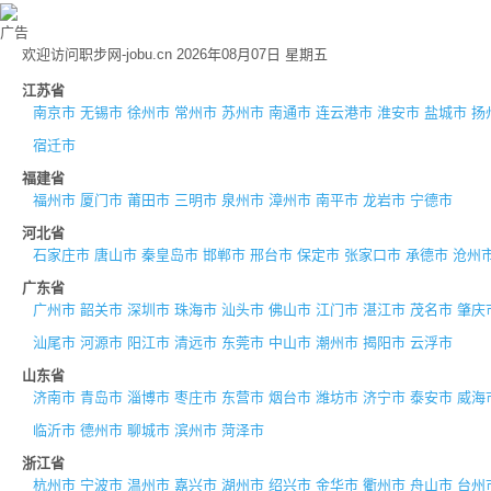
广告
欢迎访问职步网-jobu.cn 2026年08月07日 星期五
江苏省
南京市
无锡市
徐州市
常州市
苏州市
南通市
连云港市
淮安市
盐城市
扬
宿迁市
福建省
福州市
厦门市
莆田市
三明市
泉州市
漳州市
南平市
龙岩市
宁德市
河北省
石家庄市
唐山市
秦皇岛市
邯郸市
邢台市
保定市
张家口市
承德市
沧州
广东省
广州市
韶关市
深圳市
珠海市
汕头市
佛山市
江门市
湛江市
茂名市
肇庆
汕尾市
河源市
阳江市
清远市
东莞市
中山市
潮州市
揭阳市
云浮市
山东省
济南市
青岛市
淄博市
枣庄市
东营市
烟台市
潍坊市
济宁市
泰安市
威海
临沂市
德州市
聊城市
滨州市
菏泽市
浙江省
杭州市
宁波市
温州市
嘉兴市
湖州市
绍兴市
金华市
衢州市
舟山市
台州