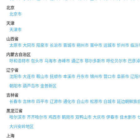
北京
北京市
天津
天津市
山西省
太原市
大同市
阳泉市
长治市
晋城市
朔州市
晋中市
运城市
忻州市
临汾
内蒙古自治区
呼和浩特市
包头市
乌海市
赤峰市
通辽市
鄂尔多斯市
呼伦贝尔市
巴彦淖
辽宁省
沈阳市
大连市
鞍山市
抚顺市
本溪市
丹东市
锦州市
营口市
阜新市
辽阳
朝阳市
葫芦岛市
金普新区
吉林省
长春市
吉林市
四平市
辽源市
通化市
白山市
松原市
白城市
延边朝鲜族
黑龙江省
哈尔滨市
齐齐哈尔市
鸡西市
鹤岗市
双鸭山市
大庆市
伊春市
佳木斯市
大兴安岭地区
上海