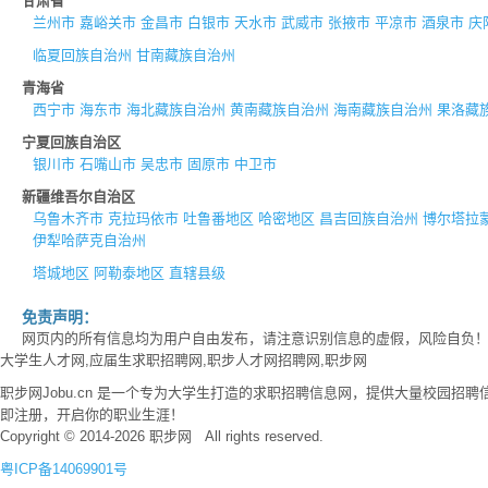
甘肃省
兰州市
嘉峪关市
金昌市
白银市
天水市
武威市
张掖市
平凉市
酒泉市
庆
临夏回族自治州
甘南藏族自治州
青海省
西宁市
海东市
海北藏族自治州
黄南藏族自治州
海南藏族自治州
果洛藏
宁夏回族自治区
银川市
石嘴山市
吴忠市
固原市
中卫市
新疆维吾尔自治区
乌鲁木齐市
克拉玛依市
吐鲁番地区
哈密地区
昌吉回族自治州
博尔塔拉
伊犁哈萨克自治州
塔城地区
阿勒泰地区
直辖县级
免责声明：
网页内的所有信息均为用户自由发布，请注意识别信息的虚假，风险自负
大学生人才网,应届生求职招聘网,职步人才网招聘网,职步网
职步网Jobu.cn 是一个专为大学生打造的求职招聘信息网，提供大量校园
即注册，开启你的职业生涯！
Copyright © 2014-2026 职步网 All rights reserved.
粤ICP备14069901号