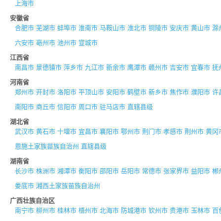
上海市
安徽省
合肥市
芜湖市
蚌埠市
淮南市
马鞍山市
淮北市
铜陵市
安庆市
黄山市
滁
六安市
亳州市
池州市
宣城市
江西省
南昌市
景德镇市
萍乡市
九江市
新余市
鹰潭市
赣州市
吉安市
宜春市
抚
河南省
郑州市
开封市
洛阳市
平顶山市
安阳市
鹤壁市
新乡市
焦作市
濮阳市
许
南阳市
商丘市
信阳市
周口市
驻马店市
直辖县级
湖北省
武汉市
黄石市
十堰市
宜昌市
襄阳市
鄂州市
荆门市
孝感市
荆州市
黄冈
恩施土家族苗族自治州
直辖县级
湖南省
长沙市
株洲市
湘潭市
衡阳市
邵阳市
岳阳市
常德市
张家界市
益阳市
郴
娄底市
湘西土家族苗族自治州
广西壮族自治区
南宁市
柳州市
桂林市
梧州市
北海市
防城港市
钦州市
贵港市
玉林市
百