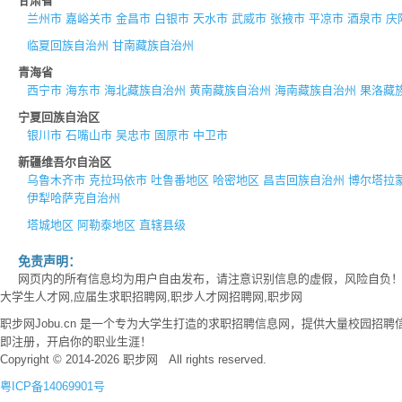
甘肃省
兰州市
嘉峪关市
金昌市
白银市
天水市
武威市
张掖市
平凉市
酒泉市
庆
临夏回族自治州
甘南藏族自治州
青海省
西宁市
海东市
海北藏族自治州
黄南藏族自治州
海南藏族自治州
果洛藏
宁夏回族自治区
银川市
石嘴山市
吴忠市
固原市
中卫市
新疆维吾尔自治区
乌鲁木齐市
克拉玛依市
吐鲁番地区
哈密地区
昌吉回族自治州
博尔塔拉
伊犁哈萨克自治州
塔城地区
阿勒泰地区
直辖县级
免责声明：
网页内的所有信息均为用户自由发布，请注意识别信息的虚假，风险自负
大学生人才网,应届生求职招聘网,职步人才网招聘网,职步网
职步网Jobu.cn 是一个专为大学生打造的求职招聘信息网，提供大量校园
即注册，开启你的职业生涯！
Copyright © 2014-2026 职步网 All rights reserved.
粤ICP备14069901号