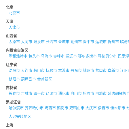
北京
北京市
天津
天津市
山西省
太原市
大同市
阳泉市
长治市
晋城市
朔州市
晋中市
运城市
忻州市
临汾
内蒙古自治区
呼和浩特市
包头市
乌海市
赤峰市
通辽市
鄂尔多斯市
呼伦贝尔市
巴彦淖
辽宁省
沈阳市
大连市
鞍山市
抚顺市
本溪市
丹东市
锦州市
营口市
阜新市
辽阳
朝阳市
葫芦岛市
金普新区
吉林省
长春市
吉林市
四平市
辽源市
通化市
白山市
松原市
白城市
延边朝鲜族
黑龙江省
哈尔滨市
齐齐哈尔市
鸡西市
鹤岗市
双鸭山市
大庆市
伊春市
佳木斯市
大兴安岭地区
上海