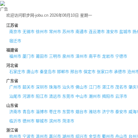
广告
欢迎访问职步网-jobu.cn 2026年08月10日 星期一
江苏省
南京市
无锡市
徐州市
常州市
苏州市
南通市
连云港市
淮安市
盐城市
扬
宿迁市
福建省
福州市
厦门市
莆田市
三明市
泉州市
漳州市
南平市
龙岩市
宁德市
河北省
石家庄市
唐山市
秦皇岛市
邯郸市
邢台市
保定市
张家口市
承德市
沧州
广东省
广州市
韶关市
深圳市
珠海市
汕头市
佛山市
江门市
湛江市
茂名市
肇庆
汕尾市
河源市
阳江市
清远市
东莞市
中山市
潮州市
揭阳市
云浮市
山东省
济南市
青岛市
淄博市
枣庄市
东营市
烟台市
潍坊市
济宁市
泰安市
威海
临沂市
德州市
聊城市
滨州市
菏泽市
浙江省
杭州市
宁波市
温州市
嘉兴市
湖州市
绍兴市
金华市
衢州市
舟山市
台州