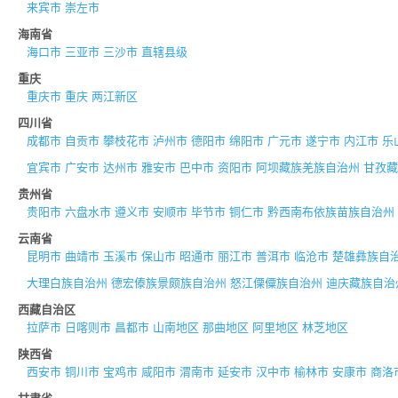
来宾市
崇左市
海南省
海口市
三亚市
三沙市
直辖县级
重庆
重庆市
重庆
两江新区
四川省
成都市
自贡市
攀枝花市
泸州市
德阳市
绵阳市
广元市
遂宁市
内江市
乐
宜宾市
广安市
达州市
雅安市
巴中市
资阳市
阿坝藏族羌族自治州
甘孜藏
贵州省
贵阳市
六盘水市
遵义市
安顺市
毕节市
铜仁市
黔西南布依族苗族自治州
云南省
昆明市
曲靖市
玉溪市
保山市
昭通市
丽江市
普洱市
临沧市
楚雄彝族自
大理白族自治州
德宏傣族景颇族自治州
怒江傈僳族自治州
迪庆藏族自治
西藏自治区
拉萨市
日喀则市
昌都市
山南地区
那曲地区
阿里地区
林芝地区
陕西省
西安市
铜川市
宝鸡市
咸阳市
渭南市
延安市
汉中市
榆林市
安康市
商洛