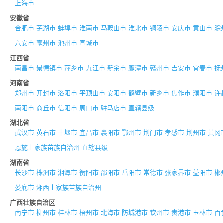
上海市
安徽省
合肥市
芜湖市
蚌埠市
淮南市
马鞍山市
淮北市
铜陵市
安庆市
黄山市
滁
六安市
亳州市
池州市
宣城市
江西省
南昌市
景德镇市
萍乡市
九江市
新余市
鹰潭市
赣州市
吉安市
宜春市
抚
河南省
郑州市
开封市
洛阳市
平顶山市
安阳市
鹤壁市
新乡市
焦作市
濮阳市
许
南阳市
商丘市
信阳市
周口市
驻马店市
直辖县级
湖北省
武汉市
黄石市
十堰市
宜昌市
襄阳市
鄂州市
荆门市
孝感市
荆州市
黄冈
恩施土家族苗族自治州
直辖县级
湖南省
长沙市
株洲市
湘潭市
衡阳市
邵阳市
岳阳市
常德市
张家界市
益阳市
郴
娄底市
湘西土家族苗族自治州
广西壮族自治区
南宁市
柳州市
桂林市
梧州市
北海市
防城港市
钦州市
贵港市
玉林市
百