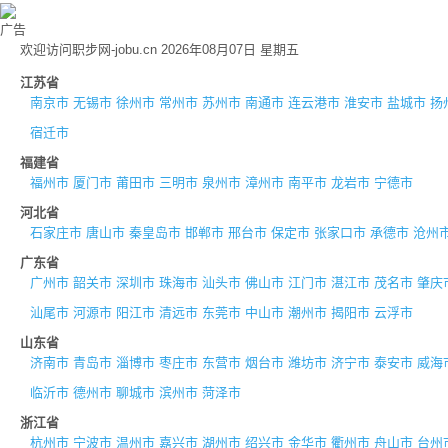
广告
欢迎访问职步网-jobu.cn 2026年08月07日 星期五
江苏省
南京市
无锡市
徐州市
常州市
苏州市
南通市
连云港市
淮安市
盐城市
扬
宿迁市
福建省
福州市
厦门市
莆田市
三明市
泉州市
漳州市
南平市
龙岩市
宁德市
河北省
石家庄市
唐山市
秦皇岛市
邯郸市
邢台市
保定市
张家口市
承德市
沧州
广东省
广州市
韶关市
深圳市
珠海市
汕头市
佛山市
江门市
湛江市
茂名市
肇庆
汕尾市
河源市
阳江市
清远市
东莞市
中山市
潮州市
揭阳市
云浮市
山东省
济南市
青岛市
淄博市
枣庄市
东营市
烟台市
潍坊市
济宁市
泰安市
威海
临沂市
德州市
聊城市
滨州市
菏泽市
浙江省
杭州市
宁波市
温州市
嘉兴市
湖州市
绍兴市
金华市
衢州市
舟山市
台州