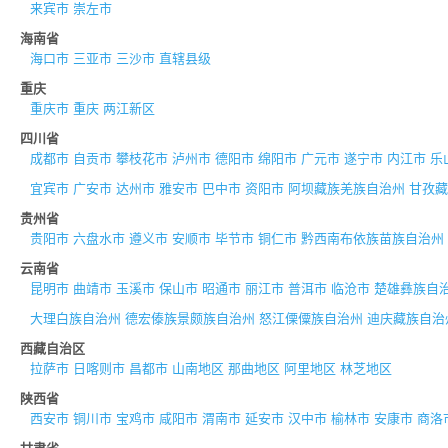
来宾市
崇左市
海南省
海口市
三亚市
三沙市
直辖县级
重庆
重庆市
重庆
两江新区
四川省
成都市
自贡市
攀枝花市
泸州市
德阳市
绵阳市
广元市
遂宁市
内江市
乐
宜宾市
广安市
达州市
雅安市
巴中市
资阳市
阿坝藏族羌族自治州
甘孜藏
贵州省
贵阳市
六盘水市
遵义市
安顺市
毕节市
铜仁市
黔西南布依族苗族自治州
云南省
昆明市
曲靖市
玉溪市
保山市
昭通市
丽江市
普洱市
临沧市
楚雄彝族自
大理白族自治州
德宏傣族景颇族自治州
怒江傈僳族自治州
迪庆藏族自治
西藏自治区
拉萨市
日喀则市
昌都市
山南地区
那曲地区
阿里地区
林芝地区
陕西省
西安市
铜川市
宝鸡市
咸阳市
渭南市
延安市
汉中市
榆林市
安康市
商洛