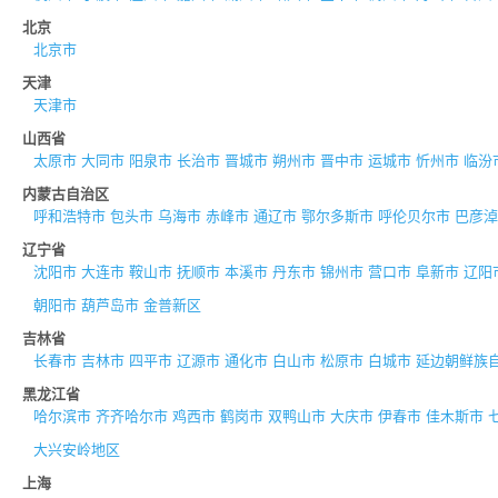
北京
北京市
天津
天津市
山西省
太原市
大同市
阳泉市
长治市
晋城市
朔州市
晋中市
运城市
忻州市
临汾
内蒙古自治区
呼和浩特市
包头市
乌海市
赤峰市
通辽市
鄂尔多斯市
呼伦贝尔市
巴彦淖
辽宁省
沈阳市
大连市
鞍山市
抚顺市
本溪市
丹东市
锦州市
营口市
阜新市
辽阳
朝阳市
葫芦岛市
金普新区
吉林省
长春市
吉林市
四平市
辽源市
通化市
白山市
松原市
白城市
延边朝鲜族
黑龙江省
哈尔滨市
齐齐哈尔市
鸡西市
鹤岗市
双鸭山市
大庆市
伊春市
佳木斯市
大兴安岭地区
上海