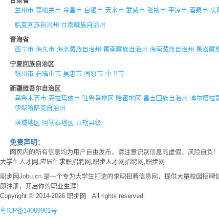
甘肃省
兰州市
嘉峪关市
金昌市
白银市
天水市
武威市
张掖市
平凉市
酒泉市
庆
临夏回族自治州
甘南藏族自治州
青海省
西宁市
海东市
海北藏族自治州
黄南藏族自治州
海南藏族自治州
果洛藏
宁夏回族自治区
银川市
石嘴山市
吴忠市
固原市
中卫市
新疆维吾尔自治区
乌鲁木齐市
克拉玛依市
吐鲁番地区
哈密地区
昌吉回族自治州
博尔塔拉
伊犁哈萨克自治州
塔城地区
阿勒泰地区
直辖县级
免责声明：
网页内的所有信息均为用户自由发布，请注意识别信息的虚假，风险自负
大学生人才网,应届生求职招聘网,职步人才网招聘网,职步网
职步网Jobu.cn 是一个专为大学生打造的求职招聘信息网，提供大量校园
即注册，开启你的职业生涯！
Copyright © 2014-2026 职步网 All rights reserved.
粤ICP备14069901号