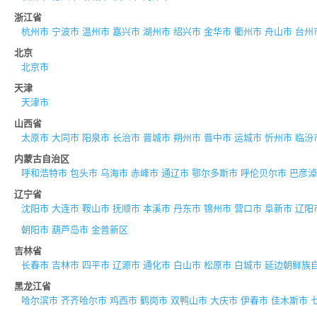
浙江省
杭州市
宁波市
温州市
嘉兴市
湖州市
绍兴市
金华市
衢州市
舟山市
台州
北京
北京市
天津
天津市
山西省
太原市
大同市
阳泉市
长治市
晋城市
朔州市
晋中市
运城市
忻州市
临汾
内蒙古自治区
呼和浩特市
包头市
乌海市
赤峰市
通辽市
鄂尔多斯市
呼伦贝尔市
巴彦淖
辽宁省
沈阳市
大连市
鞍山市
抚顺市
本溪市
丹东市
锦州市
营口市
阜新市
辽阳
朝阳市
葫芦岛市
金普新区
吉林省
长春市
吉林市
四平市
辽源市
通化市
白山市
松原市
白城市
延边朝鲜族
黑龙江省
哈尔滨市
齐齐哈尔市
鸡西市
鹤岗市
双鸭山市
大庆市
伊春市
佳木斯市