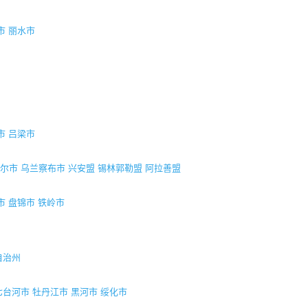
市
丽水市
市
吕梁市
尔市
乌兰察布市
兴安盟
锡林郭勒盟
阿拉善盟
市
盘锦市
铁岭市
自治州
七台河市
牡丹江市
黑河市
绥化市