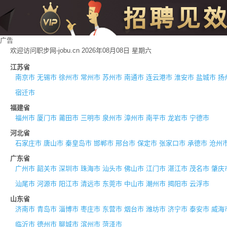
广告
欢迎访问职步网-jobu.cn 2026年08月08日 星期六
江苏省
南京市
无锡市
徐州市
常州市
苏州市
南通市
连云港市
淮安市
盐城市
扬
宿迁市
福建省
福州市
厦门市
莆田市
三明市
泉州市
漳州市
南平市
龙岩市
宁德市
河北省
石家庄市
唐山市
秦皇岛市
邯郸市
邢台市
保定市
张家口市
承德市
沧州
广东省
广州市
韶关市
深圳市
珠海市
汕头市
佛山市
江门市
湛江市
茂名市
肇庆
汕尾市
河源市
阳江市
清远市
东莞市
中山市
潮州市
揭阳市
云浮市
山东省
济南市
青岛市
淄博市
枣庄市
东营市
烟台市
潍坊市
济宁市
泰安市
威海
临沂市
德州市
聊城市
滨州市
菏泽市