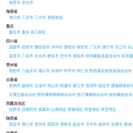
来宾市
崇左市
海南省
海口市
三亚市
三沙市
直辖县级
重庆
重庆市
重庆
两江新区
四川省
成都市
自贡市
攀枝花市
泸州市
德阳市
绵阳市
广元市
遂宁市
内江市
乐
宜宾市
广安市
达州市
雅安市
巴中市
资阳市
阿坝藏族羌族自治州
甘孜藏
贵州省
贵阳市
六盘水市
遵义市
安顺市
毕节市
铜仁市
黔西南布依族苗族自治州
云南省
昆明市
曲靖市
玉溪市
保山市
昭通市
丽江市
普洱市
临沧市
楚雄彝族自
大理白族自治州
德宏傣族景颇族自治州
怒江傈僳族自治州
迪庆藏族自治
西藏自治区
拉萨市
日喀则市
昌都市
山南地区
那曲地区
阿里地区
林芝地区
陕西省
西安市
铜川市
宝鸡市
咸阳市
渭南市
延安市
汉中市
榆林市
安康市
商洛