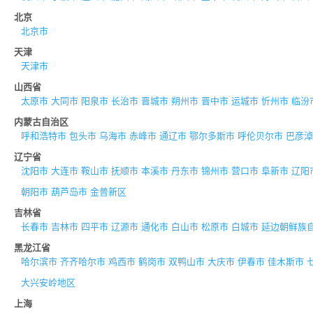
北京
北京市
天津
天津市
山西省
太原市
大同市
阳泉市
长治市
晋城市
朔州市
晋中市
运城市
忻州市
临汾
内蒙古自治区
呼和浩特市
包头市
乌海市
赤峰市
通辽市
鄂尔多斯市
呼伦贝尔市
巴彦淖
辽宁省
沈阳市
大连市
鞍山市
抚顺市
本溪市
丹东市
锦州市
营口市
阜新市
辽阳
朝阳市
葫芦岛市
金普新区
吉林省
长春市
吉林市
四平市
辽源市
通化市
白山市
松原市
白城市
延边朝鲜族
黑龙江省
哈尔滨市
齐齐哈尔市
鸡西市
鹤岗市
双鸭山市
大庆市
伊春市
佳木斯市
大兴安岭地区
上海