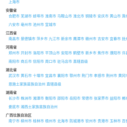
上海市
安徽省
合肥市
芜湖市
蚌埠市
淮南市
马鞍山市
淮北市
铜陵市
安庆市
黄山市
滁
六安市
亳州市
池州市
宣城市
江西省
南昌市
景德镇市
萍乡市
九江市
新余市
鹰潭市
赣州市
吉安市
宜春市
抚
河南省
郑州市
开封市
洛阳市
平顶山市
安阳市
鹤壁市
新乡市
焦作市
濮阳市
许
南阳市
商丘市
信阳市
周口市
驻马店市
直辖县级
湖北省
武汉市
黄石市
十堰市
宜昌市
襄阳市
鄂州市
荆门市
孝感市
荆州市
黄冈
恩施土家族苗族自治州
直辖县级
湖南省
长沙市
株洲市
湘潭市
衡阳市
邵阳市
岳阳市
常德市
张家界市
益阳市
郴
娄底市
湘西土家族苗族自治州
广西壮族自治区
南宁市
柳州市
桂林市
梧州市
北海市
防城港市
钦州市
贵港市
玉林市
百