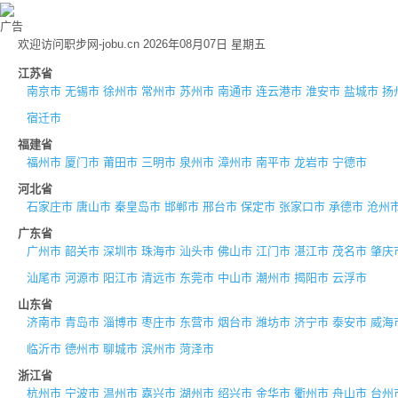
广告
欢迎访问职步网-jobu.cn 2026年08月07日 星期五
江苏省
南京市
无锡市
徐州市
常州市
苏州市
南通市
连云港市
淮安市
盐城市
扬
宿迁市
福建省
福州市
厦门市
莆田市
三明市
泉州市
漳州市
南平市
龙岩市
宁德市
河北省
石家庄市
唐山市
秦皇岛市
邯郸市
邢台市
保定市
张家口市
承德市
沧州
广东省
广州市
韶关市
深圳市
珠海市
汕头市
佛山市
江门市
湛江市
茂名市
肇庆
汕尾市
河源市
阳江市
清远市
东莞市
中山市
潮州市
揭阳市
云浮市
山东省
济南市
青岛市
淄博市
枣庄市
东营市
烟台市
潍坊市
济宁市
泰安市
威海
临沂市
德州市
聊城市
滨州市
菏泽市
浙江省
杭州市
宁波市
温州市
嘉兴市
湖州市
绍兴市
金华市
衢州市
舟山市
台州