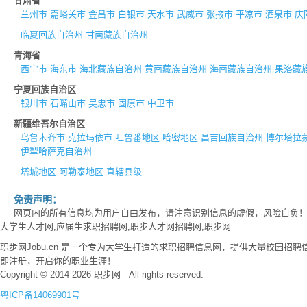
甘肃省
兰州市
嘉峪关市
金昌市
白银市
天水市
武威市
张掖市
平凉市
酒泉市
庆
临夏回族自治州
甘南藏族自治州
青海省
西宁市
海东市
海北藏族自治州
黄南藏族自治州
海南藏族自治州
果洛藏
宁夏回族自治区
银川市
石嘴山市
吴忠市
固原市
中卫市
新疆维吾尔自治区
乌鲁木齐市
克拉玛依市
吐鲁番地区
哈密地区
昌吉回族自治州
博尔塔拉
伊犁哈萨克自治州
塔城地区
阿勒泰地区
直辖县级
免责声明：
网页内的所有信息均为用户自由发布，请注意识别信息的虚假，风险自负
大学生人才网,应届生求职招聘网,职步人才网招聘网,职步网
职步网Jobu.cn 是一个专为大学生打造的求职招聘信息网，提供大量校园
即注册，开启你的职业生涯！
Copyright © 2014-2026 职步网 All rights reserved.
粤ICP备14069901号