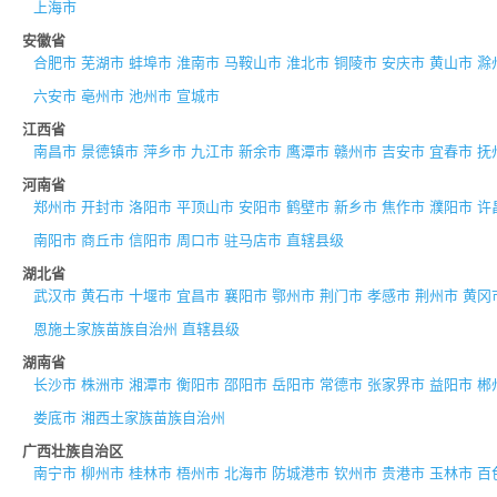
上海市
安徽省
合肥市
芜湖市
蚌埠市
淮南市
马鞍山市
淮北市
铜陵市
安庆市
黄山市
滁
六安市
亳州市
池州市
宣城市
江西省
南昌市
景德镇市
萍乡市
九江市
新余市
鹰潭市
赣州市
吉安市
宜春市
抚
河南省
郑州市
开封市
洛阳市
平顶山市
安阳市
鹤壁市
新乡市
焦作市
濮阳市
许
南阳市
商丘市
信阳市
周口市
驻马店市
直辖县级
湖北省
武汉市
黄石市
十堰市
宜昌市
襄阳市
鄂州市
荆门市
孝感市
荆州市
黄冈
恩施土家族苗族自治州
直辖县级
湖南省
长沙市
株洲市
湘潭市
衡阳市
邵阳市
岳阳市
常德市
张家界市
益阳市
郴
娄底市
湘西土家族苗族自治州
广西壮族自治区
南宁市
柳州市
桂林市
梧州市
北海市
防城港市
钦州市
贵港市
玉林市
百