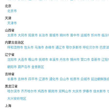
北京
北京市
天津
天津市
山西省
太原市
大同市
阳泉市
长治市
晋城市
朔州市
晋中市
运城市
忻州市
临汾
内蒙古自治区
呼和浩特市
包头市
乌海市
赤峰市
通辽市
鄂尔多斯市
呼伦贝尔市
巴彦淖
辽宁省
沈阳市
大连市
鞍山市
抚顺市
本溪市
丹东市
锦州市
营口市
阜新市
辽阳
朝阳市
葫芦岛市
金普新区
吉林省
长春市
吉林市
四平市
辽源市
通化市
白山市
松原市
白城市
延边朝鲜族
黑龙江省
哈尔滨市
齐齐哈尔市
鸡西市
鹤岗市
双鸭山市
大庆市
伊春市
佳木斯市
大兴安岭地区
上海