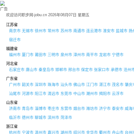
广告
欢迎访问职步网-jobu.cn 2026年08月07日 星期五
江苏省
南京市
无锡市
徐州市
常州市
苏州市
南通市
连云港市
淮安市
盐城市
扬
宿迁市
福建省
福州市
厦门市
莆田市
三明市
泉州市
漳州市
南平市
龙岩市
宁德市
河北省
石家庄市
唐山市
秦皇岛市
邯郸市
邢台市
保定市
张家口市
承德市
沧州
广东省
广州市
韶关市
深圳市
珠海市
汕头市
佛山市
江门市
湛江市
茂名市
肇庆
汕尾市
河源市
阳江市
清远市
东莞市
中山市
潮州市
揭阳市
云浮市
山东省
济南市
青岛市
淄博市
枣庄市
东营市
烟台市
潍坊市
济宁市
泰安市
威海
临沂市
德州市
聊城市
滨州市
菏泽市
浙江省
杭州市
宁波市
温州市
嘉兴市
湖州市
绍兴市
金华市
衢州市
舟山市
台州