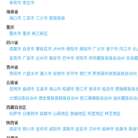
来宾市
崇左市
海南省
海口市
三亚市
三沙市
直辖县级
重庆
重庆市
重庆
两江新区
四川省
成都市
自贡市
攀枝花市
泸州市
德阳市
绵阳市
广元市
遂宁市
内江市
乐
宜宾市
广安市
达州市
雅安市
巴中市
资阳市
阿坝藏族羌族自治州
甘孜藏
贵州省
贵阳市
六盘水市
遵义市
安顺市
毕节市
铜仁市
黔西南布依族苗族自治州
云南省
昆明市
曲靖市
玉溪市
保山市
昭通市
丽江市
普洱市
临沧市
楚雄彝族自
大理白族自治州
德宏傣族景颇族自治州
怒江傈僳族自治州
迪庆藏族自治
西藏自治区
拉萨市
日喀则市
昌都市
山南地区
那曲地区
阿里地区
林芝地区
陕西省
西安市
铜川市
宝鸡市
咸阳市
渭南市
延安市
汉中市
榆林市
安康市
商洛