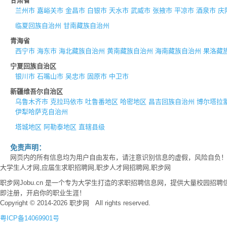
甘肃省
兰州市
嘉峪关市
金昌市
白银市
天水市
武威市
张掖市
平凉市
酒泉市
庆
临夏回族自治州
甘南藏族自治州
青海省
西宁市
海东市
海北藏族自治州
黄南藏族自治州
海南藏族自治州
果洛藏
宁夏回族自治区
银川市
石嘴山市
吴忠市
固原市
中卫市
新疆维吾尔自治区
乌鲁木齐市
克拉玛依市
吐鲁番地区
哈密地区
昌吉回族自治州
博尔塔拉
伊犁哈萨克自治州
塔城地区
阿勒泰地区
直辖县级
免责声明：
网页内的所有信息均为用户自由发布，请注意识别信息的虚假，风险自负
大学生人才网,应届生求职招聘网,职步人才网招聘网,职步网
职步网Jobu.cn 是一个专为大学生打造的求职招聘信息网，提供大量校园
即注册，开启你的职业生涯！
Copyright © 2014-2026 职步网 All rights reserved.
粤ICP备14069901号